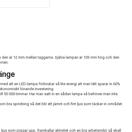
som den är 12 mm mellan taggarna. Själva lampan är 103 mm hög och den
umen.
länge
 med att en LED-lampa förbrukar så lite energi att man lätt sparar in 60%
 ekonomiskt lönande investering.
 till 50 000 timmar. Har man satt in en sådan lampa så behöver man inte
bra spridning så det blir ett jämnt och fint ljus som täcker in området.
 ljus som piggar upp, framkallar aktivitet och en bra arbetsmiljö så skall