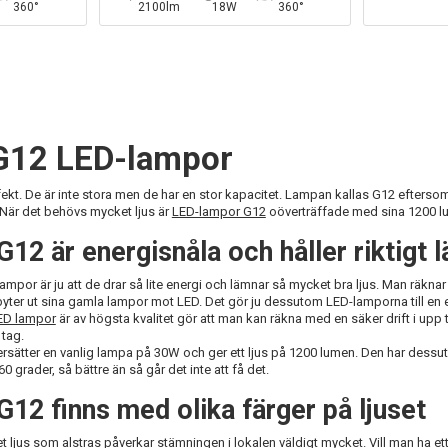
360°
2100lm
18W
360°
 G12 LED-lampor
fekt. De är inte stora men de har en stor kapacitet. Lampan kallas G12 efter
När det behövs mycket ljus är
LED-lampor G12
oöverträffade med sina 1200 l
12 är energisnåla och håller riktigt 
mpor är ju att de drar så lite energi och lämnar så mycket bra ljus. Man räknar
yter ut sina gamla lampor mot LED. Det gör ju dessutom LED-lamporna till en
ED lampor
är av högsta kvalitet gör att man kan räkna med en säker drift i upp
 tag.
ätter en vanlig lampa på 30W och ger ett ljus på 1200 lumen. Den har dessutom 
0 grader, så bättre än så går det inte att få det.
12 finns med olika färger på ljuset
t ljus som alstras påverkar stämningen i lokalen väldigt mycket. Vill man ha ett