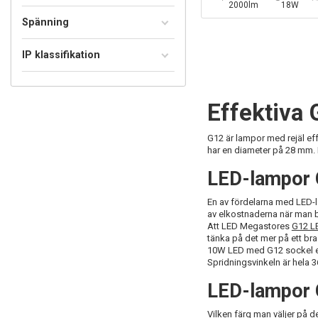
2000lm
18W
Spänning
IP klassifikation
Effektiva
G12 är lampor med rejäl ef
har en diameter på 28 mm. 
LED-lampor G
En av fördelarna med LED-la
av elkostnaderna när man b
Att LED Megastores
G12 L
tänka på det mer på ett bra
10W LED med G12 sockel ers
Spridningsvinkeln är hela 36
LED-lampor G
Vilken färg man väljer på de