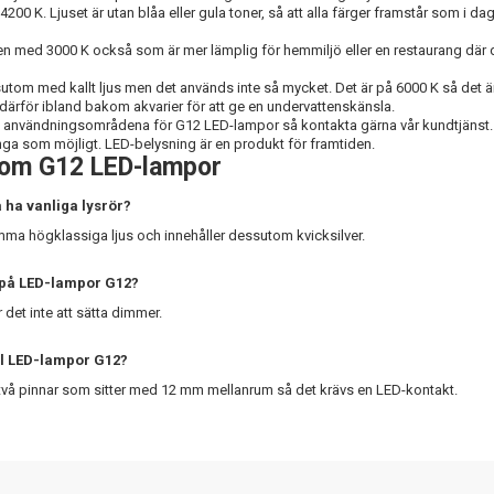
4200 K. Ljuset är utan blåa eller gula toner, så att alla färger framstår som i dag
gen med 3000 K också som är mer lämplig för hemmiljö eller en restaurang dä
tom med kallt ljus men det används inte så mycket. Det är på 6000 K så det är en
 därför ibland bakom akvarier för att ge en undervattenskänsla.
användningsområdena för G12 LED-lampor så kontakta gärna vår kundtjänst. Vi 
nga som möjligt. LED-belysning är en produkt för framtiden.
 om G12 LED-lampor
 ha vanliga lysrör?
amma högklassiga ljus och innehåller dessutom kvicksilver.
 på LED-lampor G12?
 det inte att sätta dimmer.
ill LED-lampor G12?
två pinnar som sitter med 12 mm mellanrum så det krävs en LED-kontakt.