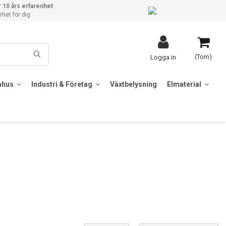
 10 års erfarenhet
het för dig
(Tom)
Logga in
mhus
Industri & Företag
Växtbelysning
Elmaterial