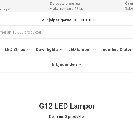
De bästa priserna
Över
å lager
Frakt från bara 49 kr.
Säker
Vi hjälper gärna:
031-301 18 89
LED Strips
Downlights
LED lampor
Inomhus & uto
Erbjudanden
G12 LED Lampor
Det finns 3 produkter.