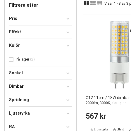
Visar 1 - 3 av 3
Filtrera efter
Pris
Effekt
Kulör
På lager
2
Sockel
Dimbar
G12 11cm / 18W dimbar
Spridning
2000lm, 3000K, klart glas
Ljusstyrka
567 kr
RA
Ljusstyrka
Effekt