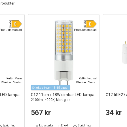
 produkter
Produktdatablad
Produktdatablad
Kulör:
Varm
Kulör:
Neutral
Dimbar:
Dimbar
Dimbar:
Dimbar
Skickas inom 13-15 dagar
 LED-lampa
G12 11cm / 18W dimbar LED-lampa
G12 till E27
2100lm, 4000K, klart glas
567 kr
34 kr
Spridning
Ljusstyrka
Effekt
Spridning