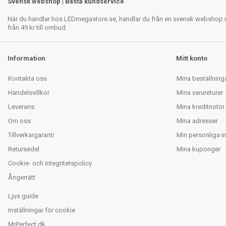
Svensk webshop | Bästa kundservice
När du handlar hos LEDmegastore.se, handlar du från en svensk webshop med
från 49 kr till ombud.
Information
Mitt konto
Kontakta oss
Mina beställning
Handelsvillkor
Mina varureturer
Leverans
Mina kreditnotor
Om oss
Mina adresser
Tillverkargaranti
Min personliga i
Retursedel
Mina kuponger
Cookie- och integritetspolicy
Ångerrätt
Ljus guide
Inställningar för cookie
MrPerfect.dk