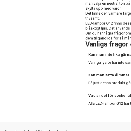
man välja en neutral ton på 
skylta upp med varor.
Det finns den varmare fär
trivsamt.
LED-lampor G12
finns dessu
blåaktigt ljus. Det används
Om du har några frågor om 
dem tillgängliga för så må
Vanliga frågor
Kan man inte lika gärna
Vanliga lysrör har inte s
Kan man sätta dimmer
På just denna produkt går
Vad är det för sockel t
Alla LED-lampor G12 har 