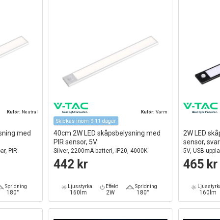
Kulör:
Neutral
Kulör:
Varm
Skickas inom 9-11 dagar
sning med
40cm 2W LED skåpsbelysning med
2W LED skå
PIR sensor, 5V
sensor, svar
ar, PIR
Silver, 2200mA batteri, IP20, 4000K
5V, USB uppl
rörelsesenso
442 kr
465 kr
Spridning
Ljusstyrka
Effekt
Spridning
Ljusstyrk
180°
160lm
2W
180°
160lm