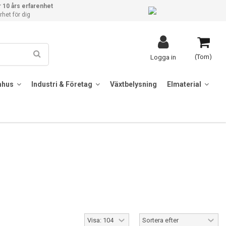
 10 års erfarenhet
het för dig
(Tom)
Logga in
mhus
Industri & Företag
Växtbelysning
Elmaterial