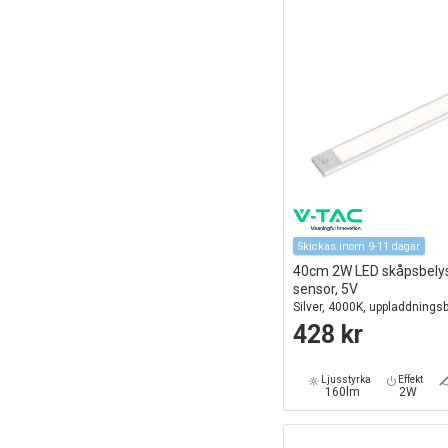
Skickas inom 9-11 dagar
40cm 2W LED skåpsbely
sensor, 5V
Silver, 4000K, uppladdningsb
sensor, IP20
428 kr
Ljusstyrka
Effekt
160lm
2W