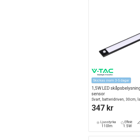
Skickas inom 3-5 dagar
1,5W LED skåpsbelysnin
sensor
Svart, batteridriven, 30cm, 
inomhus
347 kr
Ljusstyrka
Effekt
110lm
1.5W