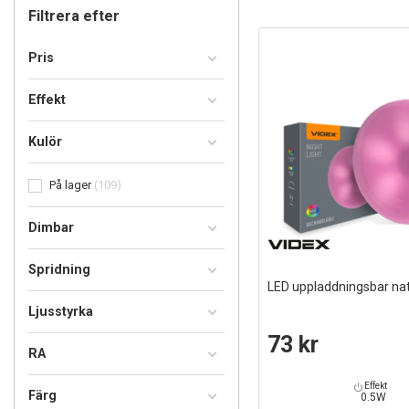
Filtrera efter
Pris
Effekt
Kulör
På lager
109
Dimbar
Spridning
LED uppladdningsbar na
Ljusstyrka
73 kr
RA
Effekt
Färg
0.5W