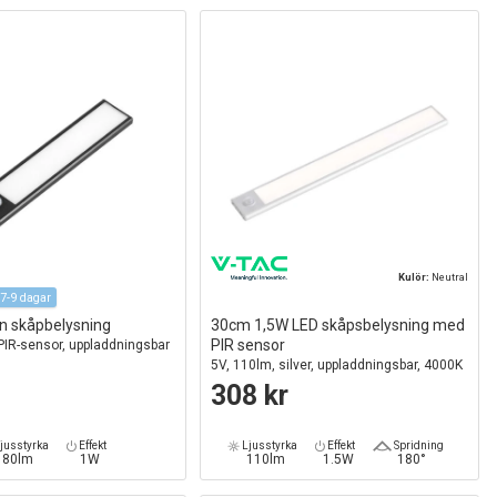
Kulör:
Neutral
7-9 dagar
en skåpbelysning
30cm 1,5W LED skåpsbelysning med
PIR sensor
PIR-sensor, uppladdningsbar
5V, 110lm, silver, uppladdningsbar, 4000K
308 kr
jusstyrka
Effekt
Ljusstyrka
Effekt
Spridning
80lm
1W
110lm
1.5W
180°