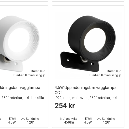
Kulör:
3-i-1
Kulör:
3-i-1
Dimbar:
Dimmer inbyggd
Dimbar:
Dimmer inbyggd
ddningsbar vägglampa
4,5W Uppladdningsbar vägglampa
CCT
, 360° roterbar, inkl. ljuskälla
IP20, rund, mattsvart, 360° roterbar, inkl.
oll
ljuskälla och fjärrkontroll
254 kr
a
Effekt
Spridning
Ljusstyrka
Effekt
Spridning
4,5W
120°
450lm
4,5W
120°