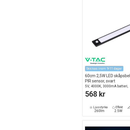
Skickas inom 9-11 dagar
60cm 2,5W LED skåpsbe
PIR sensor, svart
5V, 4000K, 3000mA batteri,
uppladdningsbar, IP20
568 kr
Ljusstyrka
Effekt
260lm
2.5W