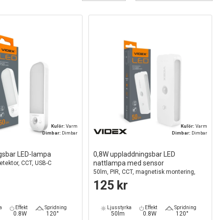
Kulör:
Varm
Kulör:
Varm
Dimbar:
Dimbar
Dimbar:
Dimbar
gsbar LED-lampa
0,8W uppladdningsbar LED
nattlampa med sensor
etektor, CCT, USB-C
50lm, PIR, CCT, magnetisk montering,
USB-C, 3.7V
125 kr
a
Effekt
Spridning
Ljusstyrka
Effekt
Spridning
0.8W
120°
50lm
0.8W
120°