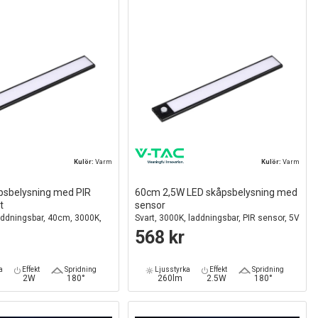
Kulör:
Varm
Kulör:
Varm
psbelysning med PIR
60cm 2,5W LED skåpsbelysning med
t
sensor
addningsbar, 40cm, 3000K,
Svart, 3000K, laddningsbar, PIR sensor, 5V
r
USB
568 kr
a
Effekt
Spridning
Ljusstyrka
Effekt
Spridning
2W
180°
260lm
2.5W
180°