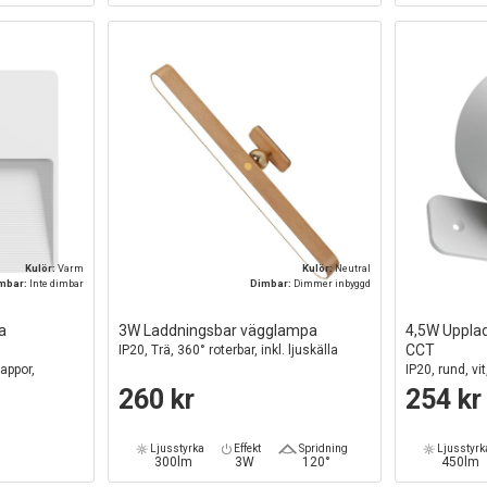
Kulör:
Varm
Kulör:
Neutral
mbar:
Inte dimbar
Dimbar:
Dimmer inbyggd
a
3W Laddningsbar vägglampa
4,5W Uppla
CCT
IP20, Trä, 360° roterbar, inkl. ljuskälla
appor,
IP20, rund, vit
och fjärrkontr
260 kr
254 kr
Ljusstyrka
Effekt
Spridning
Ljusstyrk
300lm
3W
120°
450lm