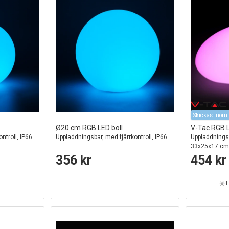
Skickas inom 
Ø20 cm RGB LED boll
V-Tac RGB 
ntroll, IP66
Uppladdningsbar, med fjärrkontroll, IP66
Uppladdningsb
33x25x17 c
356 kr
454 kr
L