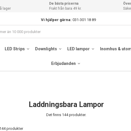
De bästa priserna
Över
å lager
Frakt från bara 49 kr.
Säker
Vi hjälper gärna:
031-301 18 89
LED Strips
Downlights
LED lampor
Inomhus & uto
Erbjudanden
Laddningsbara Lampor
Det finns 144 produkter.
 144 produkter