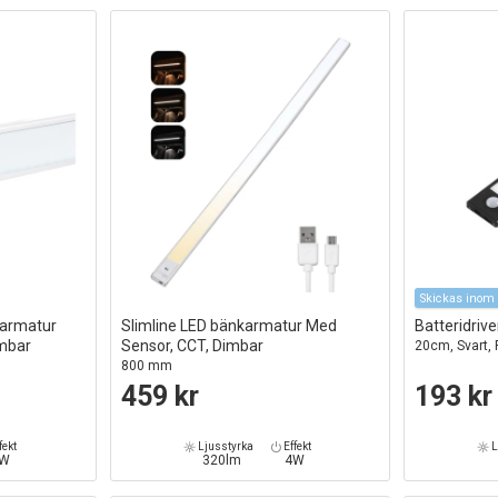
Skickas inom 
sarmatur
Slimline LED bänkarmatur Med
Batteridriv
imbar
Sensor, CCT, Dimbar
20cm, Svart, 
800 mm
459 kr
193 kr
fekt
Ljusstyrka
Effekt
L
2W
320lm
4W