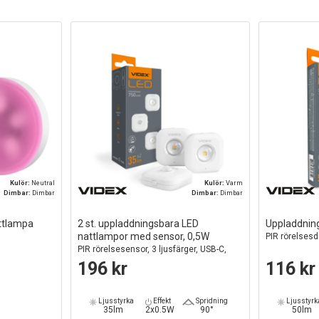
Kulör:
Neutral
Kulör:
Varm
Dimbar:
Dimbar
Dimbar:
Dimbar
ttlampa
2 st. uppladdningsbara LED
Uppladdnin
nattlampor med sensor, 0,5W
PIR rörelsesd
PIR rörelsesensor, 3 ljusfärger, USB-C,
magnetisk montering, inomhus
196 kr
116 kr
Ljusstyrka
Effekt
Spridning
Ljusstyrk
35lm
2x0.5W
90°
50lm