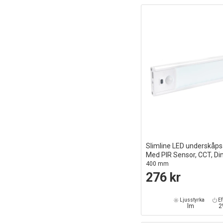
Slimline LED underskåp
Med PIR Sensor, CCT, D
400 mm
276 kr
Ljusstyrka
Ef
lm