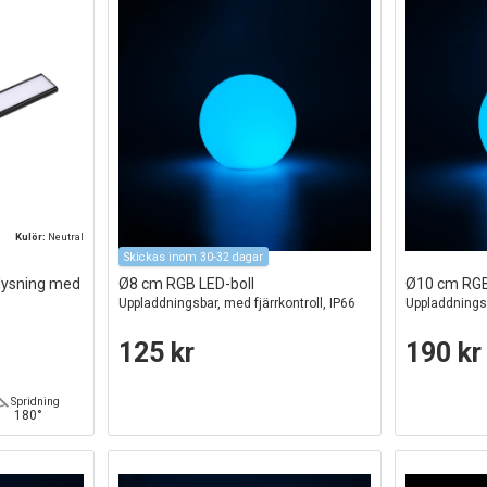
Kulör:
Neutral
Skickas inom 30-32 dagar
lysning med
Ø8 cm RGB LED-boll
Ø10 cm RGB
Uppladdningsbar, med fjärrkontroll, IP66
Uppladdningsb
125 kr
190 kr
Spridning
180°