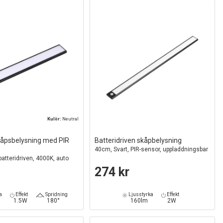
Kulör:
Neutral
kåpsbelysning med PIR
Batteridriven skåpbelysning
40cm, Svart, PIR-sensor, uppladdningsbar
batteridriven, 4000K, auto
274 kr
a
Effekt
Spridning
Ljusstyrka
Effekt
1.5W
180°
160lm
2W