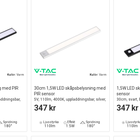
Kulör:
Varm
Kulör:
Varm
g med PIR
30cm 1,5W LED skåpsbelysning med
1,5W LED s
PIR sensor
sensor
laddningsbar,
5V, 110lm, 4000K, uppladdningsbar, silver,
30cm, svart, 
magnetisk montering
on/off
347 kr
347 kr
Spridning
Ljusstyrka
Effekt
Spridning
Ljusstyrk
180°
110lm
1.5W
180°
110lm