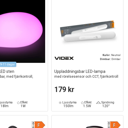
Kulör:
Neutral
Dimbar:
Dimbar
9-11 dagar
LED sten
Uppladdningsbar LED-lampa
ar, med fjärrkontroll,
med rörelsesensor och CCT, fjärrkontroll
m
179 kr
jusstyrka
Effekt
Ljusstyrka
Effekt
Spridning
18lm
1W
150lm
1.5W
120°