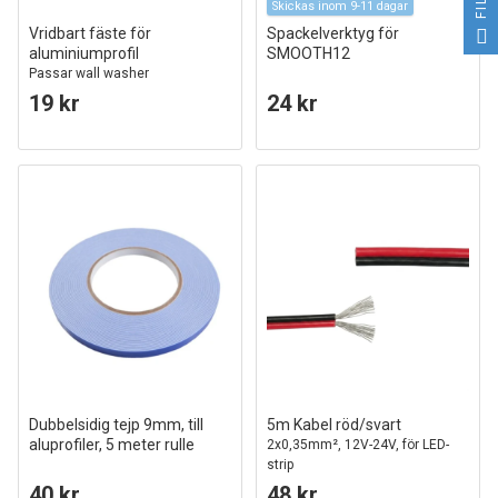
Skickas inom 9-11 dagar
Vridbart fäste för
Spackelverktyg för
aluminiumprofil
SMOOTH12
Passar wall washer
aluminiumprofil
19 kr
24 kr
Dubbelsidig tejp 9mm, till
5m Kabel röd/svart
aluprofiler, 5 meter rulle
2x0,35mm², 12V-24V, för LED-
strip
40 kr
48 kr