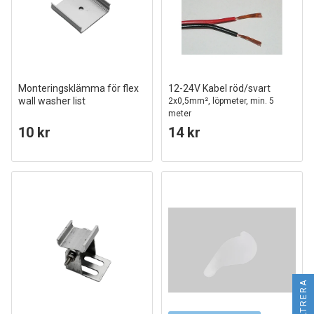
Monteringsklämma för flex
12-24V Kabel röd/svart
wall washer list
2x0,5mm², löpmeter, min. 5
meter
10 kr
14 kr
FILTRERA