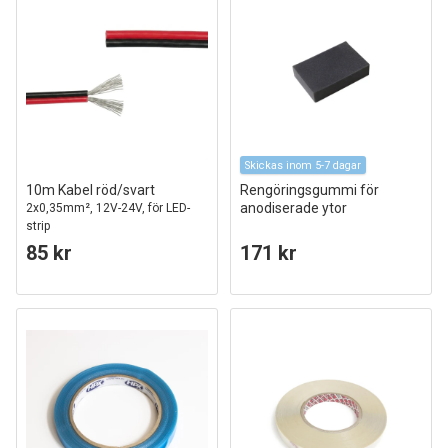
Skickas inom 5-7 dagar
10m Kabel röd/svart
Rengöringsgummi för
anodiserade ytor
2x0,35mm², 12V-24V, för LED-
strip
85 kr
171 kr