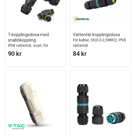
T-kopplingsdosa med
Vattentät kopplingsdosa
snabbkoppling
För kablar, 3X(0,5-2,5MM2), IP68
IP68 vattentät, svart, för
vattentät
skarvning av kablar, 3-ledare
90 kr
84 kr