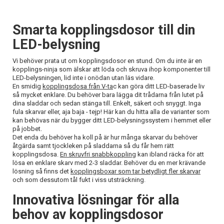
Smarta kopplingsdosor till din
LED-belysning
Vi behöver prata ut om kopplingsdosor en stund. Om du inte är en
kopplings-ninja som älskar att löda och skruva ihop komponenter till
LED-belysningen, lid inte i onödan utan läs vidare.
En smidig
kopplingsdosa från V-ta
c kan göra ditt LED-baserade liv
så mycket enklare. Du behöver bara lägga dit trådarna från lutet på
dina sladdar och sedan stänga till. Enkelt, säkert och snyggt. Inga
fula skarvar eller, aja baja - tejp! Här kan du hitta alla de varianter som
kan behövas när du bygger ditt LED-belysningssystem i hemmet eller
på jobbet.
Det enda du behöver ha koll på är hur många skarvar du behöver
åtgärda samt tjockleken på sladdarna så du får hem rätt
kopplingsdosa.
En skruvfri snabbkoppling
kan ibland räcka för att
lösa en enklare skarv med 2-3 sladdar. Behöver du en mer krävande
lösning så finns det
kopplingsboxar som tar betydligt fler skarvar
och som dessutom tål fukt i viss utsträckning.
Innovativa lösningar för alla
behov av kopplingsdosor