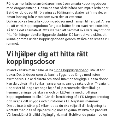
För den mer kräsne användaren finns även
smarta kopplingsdosor
med dragavlastning. Dessa passar både hårda och mjuka ledningar.
Behöver du dosor till
förvaring av förlängningskabel
så finns det en
smart lösning från V-tac som även den är vattentät.
Du kan också beställa kopplingsdosor med hänsyn till färgval. Anser
du att en vit kopplingsdosa fungerar bättre än en svart rent estetiskt,
så finns det alternativet. Ofta vill man att hemmet ska vara snyggt och
fritt från hängande eller liggande sladdar. Då kan det vara skönt att
kunna gömma undan kopplingsdosan genom att låta den smälta in i
rummet.
Vi hjälper dig att hitta rätt
kopplingsdosor
Ibland kanske man hellre vill ha
runda kopplingsdosor
i stället för
boxar. Det är dosor som du kan ha liggandes längs med listen
exempelvis. De är diskreta om ändå funktionsdugliga. Dessa dosor
kan du också hitta i olika nyanser samt vanliga raka och en
T- variant
.
Börjar det bli dags att säga hejdå till patenterade eller tillfälliga
hemmalösningar på skarvar och bli LED-ninja med proffsiga
kopplingsdosor istället? Gör din beställning på LED Megastore idag
och skapa ditt snygga och funktionella LED-system i hemmet.
Om du inte är säker på vilken dosa du ska välja till din belysning, ta
kontakt med oss så hjälper vi dig mer än gärna att hitta din produkt.
Vår kundtjänst är alltid tillgänglig via mail. Behöver du prata med en