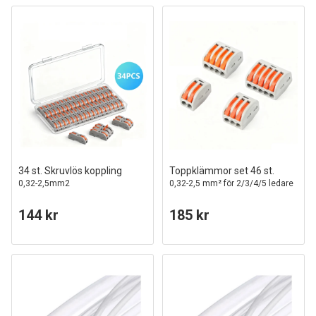
34 st. Skruvlös koppling
Toppklämmor set 46 st.
0,32-2,5mm2
0,32-2,5 mm² för 2/3/4/5 ledare
144 kr
185 kr