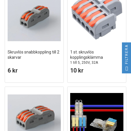
FILTRERA
Skruvlös snabbkoppling till 2
1 st. skruvlös
skarvar
kopplingsklämma
1 till 5, 250V, 32A
6 kr
10 kr