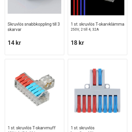
Skruvlös snabbkoppling till 3
1 st. skruvlös T-skarvklämma
skarvar
250V, 2 till 4, 32A
14 kr
18 kr
1 st. skruvlös T-skarvmuff
1 st. skruvlös