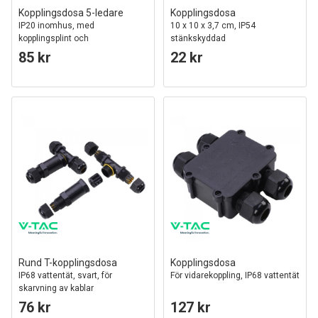
Kopplingsdosa 5-ledare
Kopplingsdosa
IP20 inomhus, med
10 x 10 x 3,7 cm, IP54
kopplingsplint och
stänkskyddad
dragavlastning
85 kr
22 kr
Rund T-kopplingsdosa
Kopplingsdosa
IP68 vattentät, svart, för
För vidarekoppling, IP68 vattentät
skarvning av kablar
76 kr
127 kr