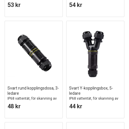
kablar, Ø4-8mm kabel
kablar, Ø6-11mm kabel
53 kr
54 kr
Svart rund kopplingsdosa, 3-
Svart Y-kopplingsbox, 5-
ledare
ledare
IP68 vattentät, för skarvning av
IP68 vattentät, för skarvning av
kablar, Ø4-8mm kabel
kablar, Ø8-12mm kabel
48 kr
44 kr