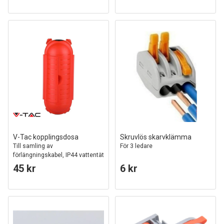
V-Tac kopplingsdosa
Skruvlös skarvklämma
Till samling av
För 3 ledare
förlängningskabel, IP44 vattentät
45 kr
6 kr