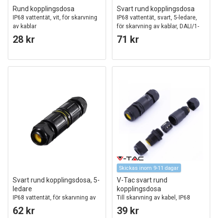
Rund kopplingsdosa
Svart rund kopplingsdosa
IP68 vattentät, vit, för skarvning
IP68 vattentät, svart, 5-ledare,
av kablar
för skarvning av kablar, DALI/1-
10V dim
28 kr
71 kr
Skickas inom 9-11 dagar
Svart rund kopplingsdosa, 5-
V-Tac svart rund
ledare
kopplingsdosa
IP68 vattentät, för skarvning av
Till skarvning av kabel, IP68
kablar, Ø4-14mm kabel
vattentät
62 kr
39 kr