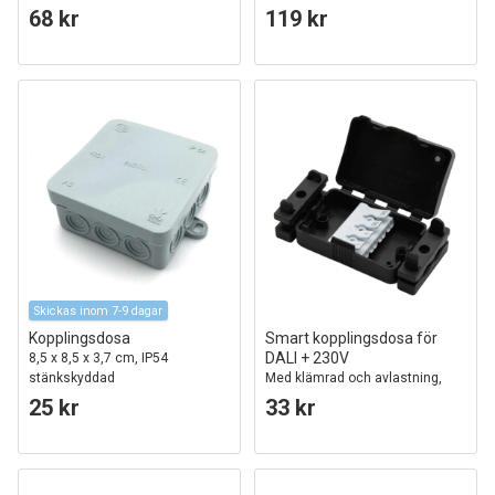
68 kr
119 kr
Skickas inom 7-9 dagar
Kopplingsdosa
Smart kopplingsdosa för
DALI + 230V
8,5 x 8,5 x 3,7 cm, IP54
stänkskyddad
Med klämrad och avlastning,
IP20 inomhus
25 kr
33 kr