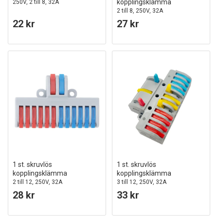
kopplingsklämma
250V, 2 till 8, 32A
2 till 8, 250V, 32A
22 kr
27 kr
1 st. skruvlös
1 st. skruvlös
kopplingsklämma
kopplingsklämma
2 till 12, 250V, 32A
3 till 12, 250V, 32A
28 kr
33 kr