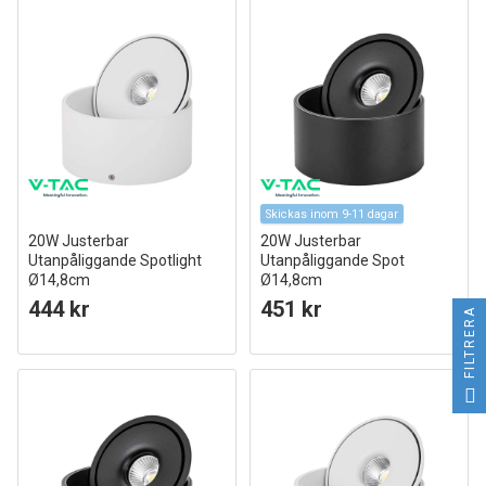
Skickas inom 9-11 dagar
20W Justerbar
20W Justerbar
Utanpåliggande Spotlight
Utanpåliggande Spot
Ø14,8cm
Ø14,8cm
RA90, 3-i-1 CCT, Vit
RA90, 3-i-1 CCT, Svart
444 kr
451 kr
FILTRERA