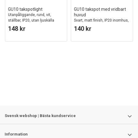
GU10 takspotlight
GU10 takspot med vridbart
huvud
Utanpåliggande, rund, vit,
ställbar, IP20, utan ljuskälla
Svart, matt finish, IP20 inomhus,
utan ljuskälla
148 kr
140 kr
Svensk webshop | Bästa kundservice
Information