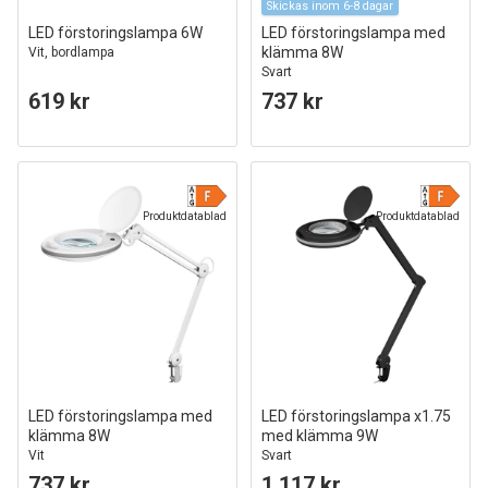
Skickas inom 6-8 dagar
LED förstoringslampa 6W
LED förstoringslampa med
klämma 8W
Vit, bordlampa
Svart
619 kr
737 kr
Produktdatablad
Produktdatablad
LED förstoringslampa med
LED förstoringslampa x1.75
klämma 8W
med klämma 9W
Vit
Svart
737 kr
1.117 kr