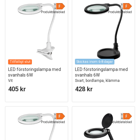
Produktdatablad
Produktdatablad
Tillfälligt slut
Skickas inom 6-8 dagar
LED förstoringslampa med
LED förstoringslampa med
svanhals 6W
svanhals 6W
Vit
Svart, bordlampa, klämma
405 kr
428 kr
Produktdatablad
Produktdatablad