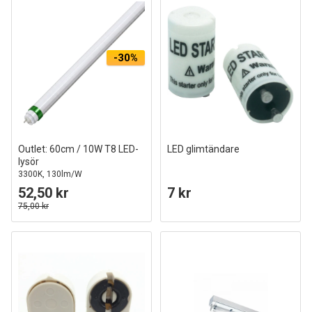
-30%
Outlet: 60cm / 10W T8 LED-
LED glimtändare
lysör
3300K, 130lm/W
52,50 kr
7 kr
75,00 kr