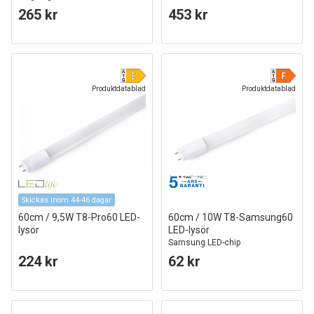
265 kr
453 kr
Produktdatablad
Produktdatablad
Skickas inom 44-46 dagar
60cm / 9,5W T8-Pro60 LED-
60cm / 10W T8-Samsung60
lysör
LED-lysör
Samsung LED-chip
224 kr
62 kr