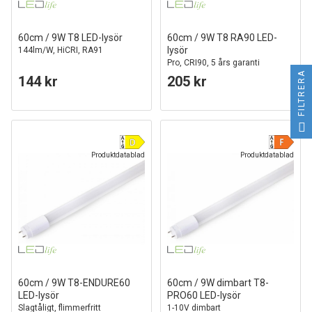
60cm / 9W T8 LED-lysör
60cm / 9W T8 RA90 LED-
lysör
144lm/W, HiCRI, RA91
Pro, CRI90, 5 års garanti
FILTRERA
144 kr
205 kr
Produktdatablad
Produktdatablad
60cm / 9W T8-ENDURE60
60cm / 9W dimbart T8-
LED-lysör
PRO60 LED-lysör
Slagtåligt, flimmerfritt
1-10V dimbart