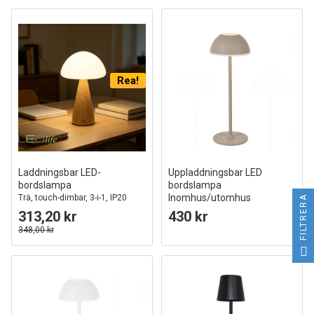
Rea!
Laddningsbar LED-
Uppladdningsbar LED
bordslampa
bordslampa
Inomhus/utomhus
Trä, touch-dimbar, 3-i-1, IP20
FILTRERA
inomhus
Beige, touch dimbar, 3i1, IP54
313,20 kr
430 kr
utomhus bordslampa
348,00 kr