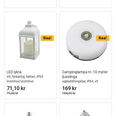
Rea!
Rea!
LED lykta
Campinglampa m. 10 meter
ljusslinga
Vit, fyrkantig, batteri, IP54
inomhus/utomhus
uppladdningsbar, IP64, vit
71,10 kr
169 kr
79,00 kr
184,00 kr