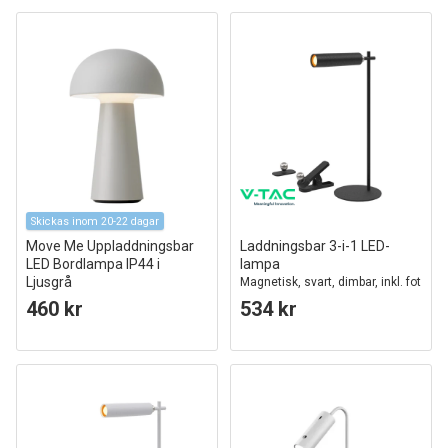
Skickas inom 20-22 dagar
Move Me Uppladdningsbar
Laddningsbar 3-i-1 LED-
LED Bordlampa IP44 i
lampa
Ljusgrå
Magnetisk, svart, dimbar, inkl. fot
Nielsen Light
och 2 st. monteringsfästen
460 kr
534 kr