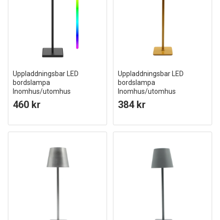
Uppladdningsbar LED
Uppladdningsbar LED
bordslampa
bordslampa
Inomhus/utomhus
Inomhus/utomhus
RGB+CCT, touch dimbar, IP54
Senapsgul / guld, touch dimbar,
460 kr
384 kr
utomhus bordslampa
CCT, IP54 utomhus bordslampa