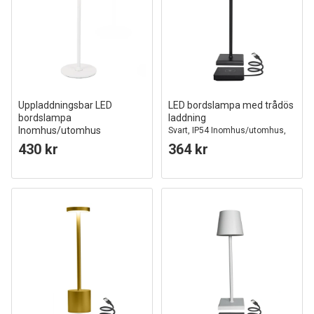
Uppladdningsbar LED
LED bordslampa med trådös
bordslampa
laddning
Inomhus/utomhus
Svart, IP54 Inomhus/utomhus,
Vit, touch dimbar, 3i1, IP54
touchdimbar
430 kr
364 kr
utomhus bordslampa