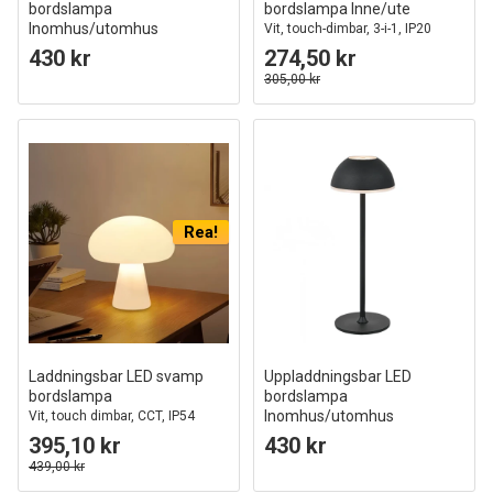
bordslampa
bordslampa Inne/ute
Inomhus/utomhus
Vit, touch-dimbar, 3-i-1, IP20
Grå, touch dimbar, 3i1, IP54
inomhus
430 kr
274,50 kr
utomhus bordslampa
305,00 kr
Rea!
Laddningsbar LED svamp
Uppladdningsbar LED
bordslampa
bordslampa
Inomhus/utomhus
Vit, touch dimbar, CCT, IP54
Svart, touch dimbar, 3i1, IP54
395,10 kr
430 kr
utomhus bordslampa
439,00 kr