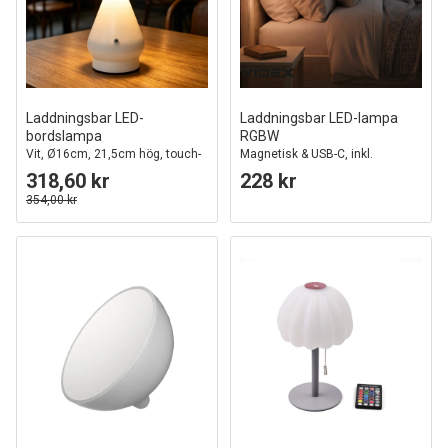
Laddningsbar LED-
Laddningsbar LED-lampa
bordslampa
RGBW
Vit, Ø16cm, 21,5cm hög, touch-
Magnetisk & USB-C, inkl.
dimbar, 3-i-1, IP20 inomhus
fjärrkontroll & karbinhake
318,60 kr
228 kr
354,00 kr