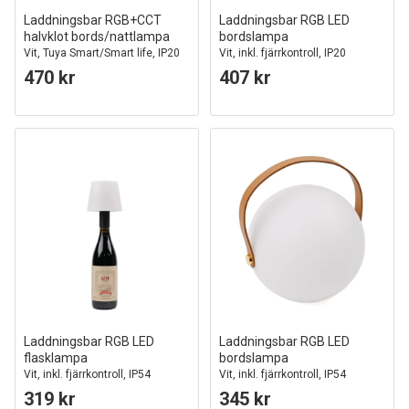
Laddningsbar RGB+CCT
Laddningsbar RGB LED
halvklot bords/nattlampa
bordslampa
Vit, Tuya Smart/Smart life, IP20
Vit, inkl. fjärrkontroll, IP20
inomhus
inomhus
470 kr
407 kr
Laddningsbar RGB LED
Laddningsbar RGB LED
flasklampa
bordslampa
Vit, inkl. fjärrkontroll, IP54
Vit, inkl. fjärrkontroll, IP54
utomhus
utomhus
319 kr
345 kr