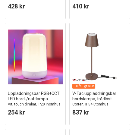
dimbar, IP20 inomhus
IP20 inomhus
428 kr
410 kr
Tillfälligt slut
Uppladdningsbar RGB+CCT
V-Tac uppladdningsbar
LED bord-/nattlampa
bordslampa, trådlöst
Vit, touch dimbar, IP20 inomhus
Corten, IP54 utomhus
bordslampa, touch dimbar
254 kr
837 kr