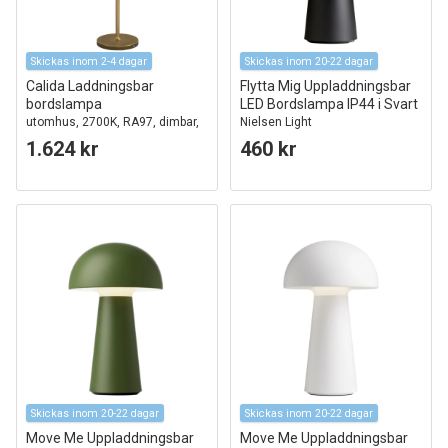
Skickas inom 2-4 dagar
Skickas inom 20-22 dagar
Calida Laddningsbar
Flytta Mig Uppladdningsbar
bordslampa
LED Bordslampa IP44 i Svart
utomhus, 2700K, RA97, dimbar,
Nielsen Light
mässing
1.624 kr
460 kr
Skickas inom 20-22 dagar
Skickas inom 20-22 dagar
Move Me Uppladdningsbar
Move Me Uppladdningsbar