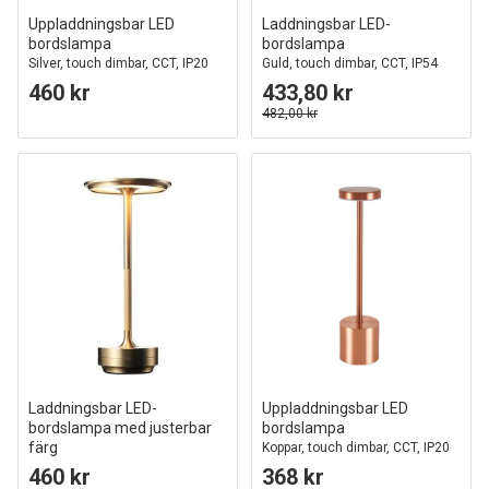
Uppladdningsbar LED
Laddningsbar LED-
bordslampa
bordslampa
Silver, touch dimbar, CCT, IP20
Guld, touch dimbar, CCT, IP54
inne/ute
460 kr
433,80 kr
482,00 kr
Laddningsbar LED-
Uppladdningsbar LED
bordslampa med justerbar
bordslampa
färg
Koppar, touch dimbar, CCT, IP20
Guld, touch-dimbar, IP20
460 kr
368 kr