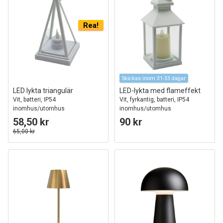
Rea!
Skickas inom 31-33 dagar
LED lykta triangulär
LED-lykta med flameffekt
Vit, batteri, IP54
Vit, fyrkantig, batteri, IP54
inomhus/utomhus
inomhus/utomhus
58,50 kr
90 kr
65,00 kr