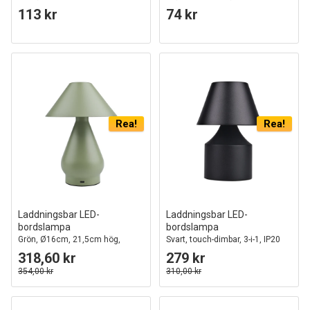
inomhus/utomhus
113 kr
74 kr
Rea!
Rea!
Laddningsbar LED-
Laddningsbar LED-
bordslampa
bordslampa
Grön, Ø16cm, 21,5cm hög,
Svart, touch-dimbar, 3-i-1, IP20
touch dimbar, 3i1, IP20 inomhus
inomhus
318,60 kr
279 kr
354,00 kr
310,00 kr