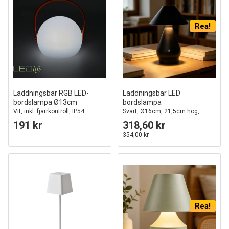
Rea!
Laddningsbar RGB LED-
Laddningsbar LED
bordslampa Ø13cm
bordslampa
Vit, inkl. fjärrkontroll, IP54
Svart, Ø16cm, 21,5cm hög,
utomhus
touch dimbar, 3i1, IP20 inomhus
191 kr
318,60 kr
354,00 kr
Rea!