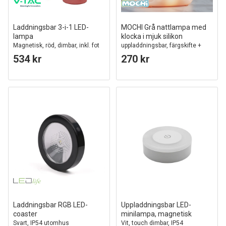
Laddningsbar 3-i-1 LED-
MOCHI Grå nattlampa med
lampa
klocka i mjuk silikon
Magnetisk, röd, dimbar, inkl. fot
uppladdningsbar, färgskifte +
och 2 st. monteringsfästen
varmvit
534 kr
270 kr
Laddningsbar RGB LED-
Uppladdningsbar LED-
coaster
minilampa, magnetisk
Svart, IP54 utomhus
Vit, touch dimbar, IP54