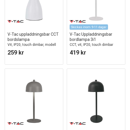
Skickas inom 9-11 dagar
V-Tac uppladdningsbar CCT
V-Tac Uppladdningsbar
bordslampa
bordlampa 3i1
Vit, IP20, touch dimbar, modell
CCT, vit, IP20, touch dimbar
mini
259 kr
419 kr