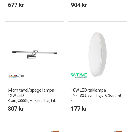
IP44, vit
677 kr
904 kr
64cm tavel/spegellampa
18W LED-taklampa
12W LED
IP44, Ø22,5cm, höjd: 6,3cm, vit
Krom, 3000K, vinklingsbar, inkl.
kant
ljuskälla
807 kr
177 kr