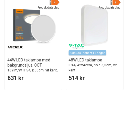
Produktdatablad
Produktdatablad
Skickas inom 9-11 dagar
44W LED taklampa med
48W LED taklampa
bakgrundsljus, CCT
IP44, 42x42cm, höjd 6,5cm, vit
109lm/W, IP54, Ø50cm, vit kant,
kant
3 ljusfärger
631 kr
514 kr