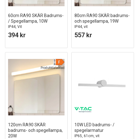
60cm RA90 SKÄR Badrums-
80cm RA90 SKÄR badrums-
/ Spegellampa, 10W
och spegellampa, 19W
IP44, Vit
IP44, vit
394 kr
557 kr
Produktdatablad
120cm RA90 SKÄR
10W LED badrums- /
badrums- och spegellampa,
spegelarmatur
20W
IP65, 61cm, vit