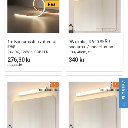
Rea!
1m Badrumsstrip vattentät
9W dimbar RA90 SKÄR
IP68
badrums- / spegellampa
24V DC, 12W/m, COB LED
IP44, 40cm, vit
276,30 kr
340 kr
307,00 kr
FILTRERA
Produktdatablad
Produktdatablad