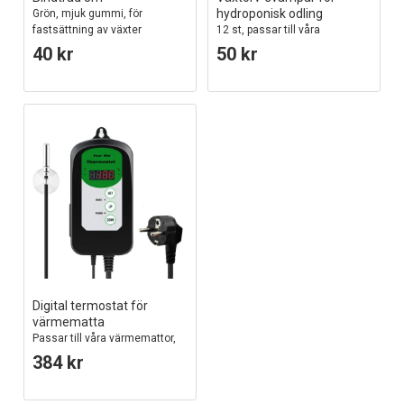
hydroponisk odling
Grön, mjuk gummi, för
fastsättning av växter
12 st, passar till våra
hydroponiska köksträdgårdar
40 kr
50 kr
Digital termostat för
värmematta
Passar till våra värmemattor,
kan ställas in från 0-100°
384 kr
Celsius