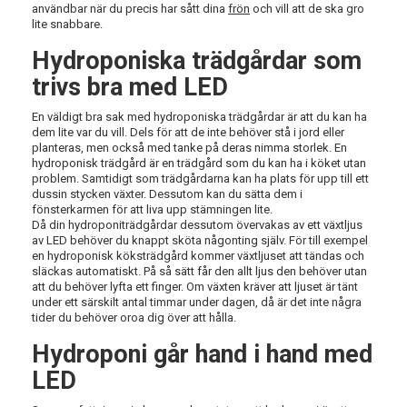
användbar när du precis har sått dina
frön
och vill att de ska gro
lite snabbare.
Hydroponiska trädgårdar som
trivs bra med LED
En väldigt bra sak med hydroponiska trädgårdar är att du kan ha
dem lite var du vill. Dels för att de inte behöver stå i jord eller
planteras, men också med tanke på deras nimma storlek. En
hydroponisk trädgård är en trädgård som du kan ha i köket utan
problem. Samtidigt som trädgårdarna kan ha plats för upp till ett
dussin stycken växter. Dessutom kan du sätta dem i
fönsterkarmen för att liva upp stämningen lite.
Då din hydroponiträdgårdar dessutom övervakas av ett växtljus
av LED behöver du knappt sköta någonting själv. För till exempel
en hydroponisk köksträdgård kommer växtljuset att tändas och
släckas automatiskt. På så sätt får den allt ljus den behöver utan
att du behöver lyfta ett finger. Om växten kräver att ljuset är tänt
under ett särskilt antal timmar under dagen, då är det inte några
tider du behöver oroa dig över att hålla.
Hydroponi går hand i hand med
LED