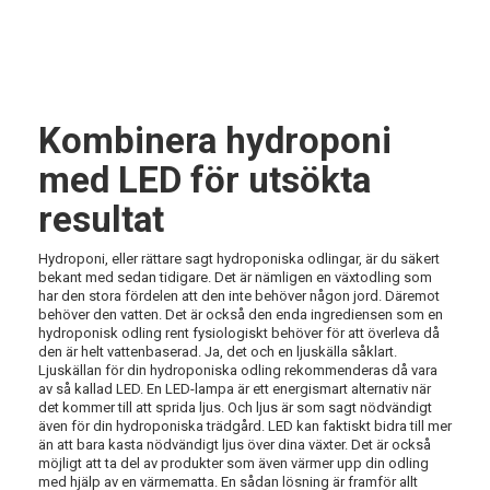
Kombinera hydroponi
med LED för utsökta
resultat
Hydroponi, eller rättare sagt hydroponiska odlingar, är du säkert
bekant med sedan tidigare. Det är nämligen en växtodling som
har den stora fördelen att den inte behöver någon jord. Däremot
behöver den vatten. Det är också den enda ingrediensen som en
hydroponisk odling rent fysiologiskt behöver för att överleva då
den är helt vattenbaserad. Ja, det och en ljuskälla såklart.
Ljuskällan för din hydroponiska odling rekommenderas då vara
av så kallad LED. En LED-lampa är ett energismart alternativ när
det kommer till att sprida ljus. Och ljus är som sagt nödvändigt
även för din hydroponiska trädgård. LED kan faktiskt bidra till mer
än att bara kasta nödvändigt ljus över dina växter. Det är också
möjligt att ta del av produkter som även värmer upp din odling
med hjälp av en värmematta. En sådan lösning är framför allt