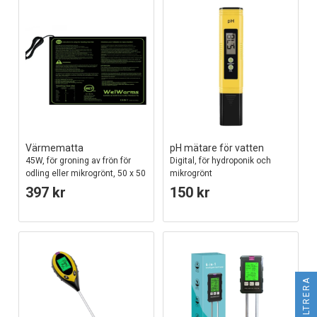
Värmematta
pH mätare för vatten
45W, för groning av frön för
Digital, för hydroponik och
odling eller mikrogrönt, 50 x 50
mikrogrönt
cm, 1,8 meter sladd
397 kr
150 kr
FILTRERA