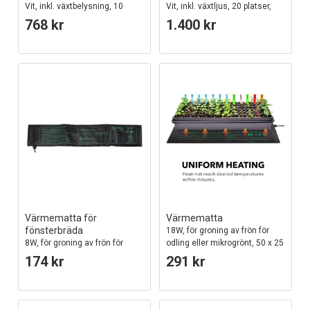
Vit, inkl. växtbelysning, 10
Vit, inkl. växtljus, 20 platser,
platser, timer, 2,8L vattentank
4x2L vattentank
768 kr
1.400 kr
Värmematta för
Värmematta
fönsterbräda
18W, för groning av frön för
8W, för groning av frön för
odling eller mikrogrönt, 50 x 25
odling eller mikrogrönt, 10 x
cm, 1,2 meter sladd
174 kr
291 kr
52,5 cm, 1,8 meter sladd