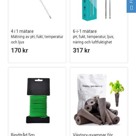
4 i 1 mätare
6-i-1 mätare
Mätning av pH, fukt, temperatur
pH, fukt, temperatur, ljus,
och ljus
näring och luftfuktighet
170 kr
317 kr
Bindtråd 5m
Växtorv-svampar för