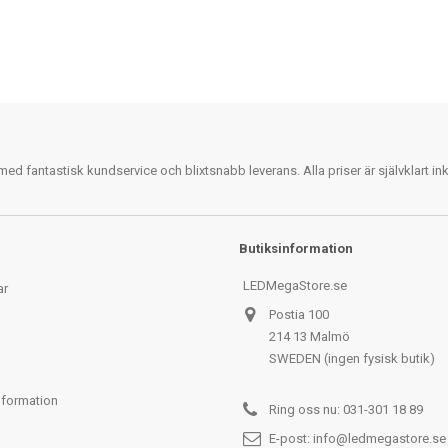
 fantastisk kundservice och blixtsnabb leverans. Alla priser är självklart i
Butiksinformation
LEDMegaStore.se
ar
Postia 100
214 13 Malmö
SWEDEN (ingen fysisk butik)
nformation
Ring oss nu:
031-301 18 89
E-post:
info@ledmegastore.se