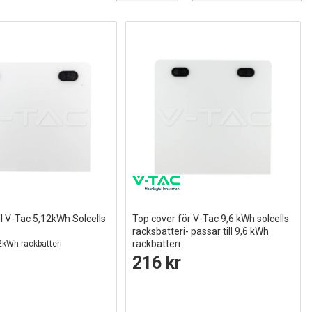
ll V-Tac 5,12kWh Solcells
Top cover för V-Tac 9,6 kWh solcells
racksbatteri- passar till 9,6 kWh
rackbatteri
12kWh rackbatteri
216 kr