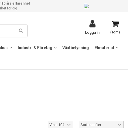
 10 års erfarenhet
het för dig
(Tom)
Logga in
mhus
Industri & Företag
Växtbelysning
Elmaterial