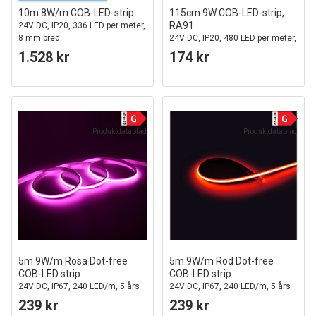
10m 8W/m COB-LED-strip
115cm 9W COB-LED-strip,
RA91
24V DC, IP20, 336 LED per meter,
8 mm bred
24V DC, IP20, 480 LED per meter,
för 120cm profil
1.528 kr
174 kr
Produktdatablad
Produktdatablad
5m 9W/m Rosa Dot-free
5m 9W/m Röd Dot-free
COB-LED strip
COB-LED strip
24V DC, IP67, 240 LED/m, 5 års
24V DC, IP67, 240 LED/m, 5 års
garanti
garanti
239 kr
239 kr