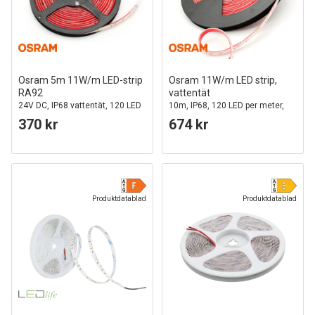
Osram 5m 11W/m LED-strip
Osram 11W/m LED strip,
RA92
vattentät
24V DC, IP68 vattentät, 120 LED
10m, IP68, 120 LED per meter,
per meter
24V, RA92
370 kr
674 kr
Produktdatablad
Produktdatablad