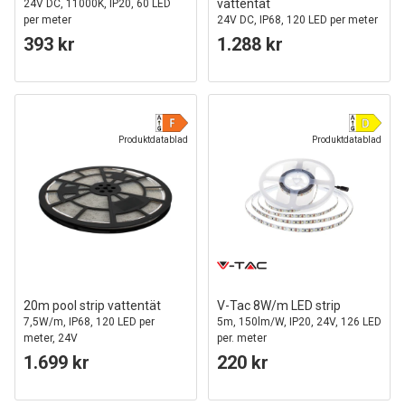
vattentät
24V DC, 11000K, IP20, 60 LED
per meter
24V DC, IP68, 120 LED per meter
393 kr
1.288 kr
Produktdatablad
Produktdatablad
20m pool strip vattentät
V-Tac 8W/m LED strip
7,5W/m, IP68, 120 LED per
5m, 150lm/W, IP20, 24V, 126 LED
meter, 24V
per. meter
1.699 kr
220 kr