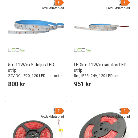
Produktdatablad
Produktdatablad
5m 11W/m Sidoljus LED-
LEDlife 11W/m sidoljus LED
strip
strip
24V DC, IP20, 120 LED per meter
5m, IP65, 24V, 120 LED per.
meter
800 kr
951 kr
Produktdatablad
Produktdatablad