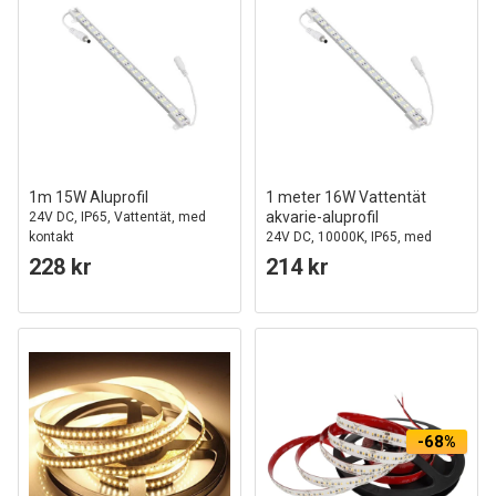
1m 15W Aluprofil
1 meter 16W Vattentät
akvarie-aluprofil
24V DC, IP65, Vattentät, med
kontakt
24V DC, 10000K, IP65, med
kontakt
228 kr
214 kr
-68%