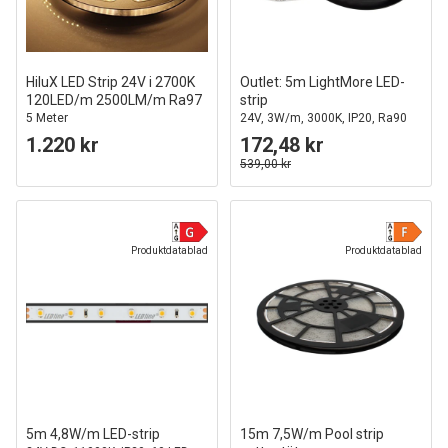
HiluX LED Strip 24V i 2700K
Outlet: 5m LightMore LED-
120LED/m 2500LM/m Ra97
strip
5 Meter
24V, 3W/m, 3000K, IP20, Ra90
1.220 kr
172,48 kr
539,00 kr
Produktdatablad
Produktdatablad
5m 4,8W/m LED-strip
15m 7,5W/m Pool strip