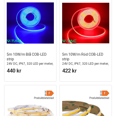
5m 10W/m Blå COB-LED
5m 10W/m Röd COB-LED
strip
strip
24V DC, IP67, 320 LED per meter,
24V DC, IP67, 320 LED per meter,
COB LED
COB LED
440 kr
422 kr
Produktdatablad
Produktdatablad