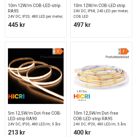
10m 12W/m COB-LED-strip
10m 12W/m COB-LED strip
RA95
24V DC, IP68, 240 LED per meter,
24V DC, IP20, 480 LED per meter,
COB LED
COB LED
445 kr
497 kr
Produktdatablad
Produktdatablad
5m 12,5W/m Dot-free COB-
10m 12,5W/m Dot-free
LED-strip RA90
COB-LED-strip RA95
24V DC, IP20, 480 LED/m, 5 års
24V DC, IP20, 480 LED/m, 5 års
garanti
garanti
213 kr
400 kr