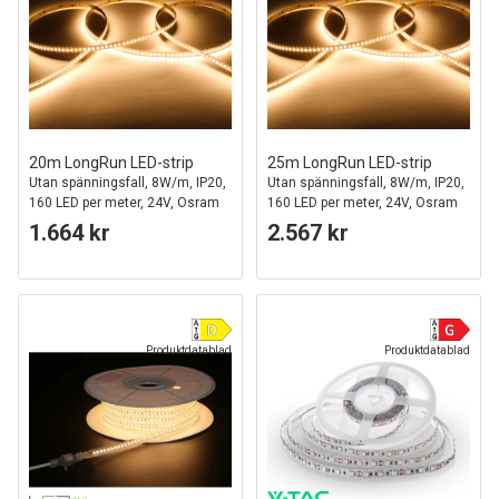
20m LongRun LED-strip
25m LongRun LED-strip
Utan spänningsfall, 8W/m, IP20,
Utan spänningsfall, 8W/m, IP20,
160 LED per meter, 24V, Osram
160 LED per meter, 24V, Osram
LED, RA94
LED, RA94
1.664 kr
2.567 kr
Produktdatablad
Produktdatablad