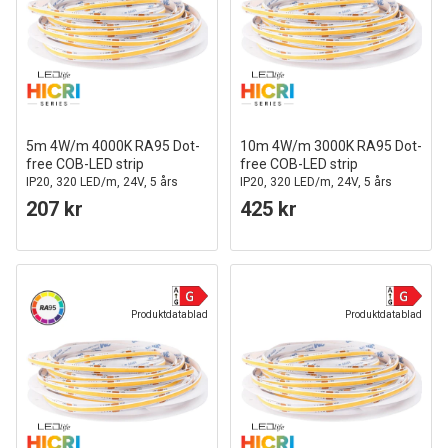
5m 4W/m 4000K RA95 Dot-
10m 4W/m 3000K RA95 Dot-
free COB-LED strip
free COB-LED strip
IP20, 320 LED/m, 24V, 5 års
IP20, 320 LED/m, 24V, 5 års
garanti
garanti
207 kr
425 kr
Produktdatablad
Produktdatablad