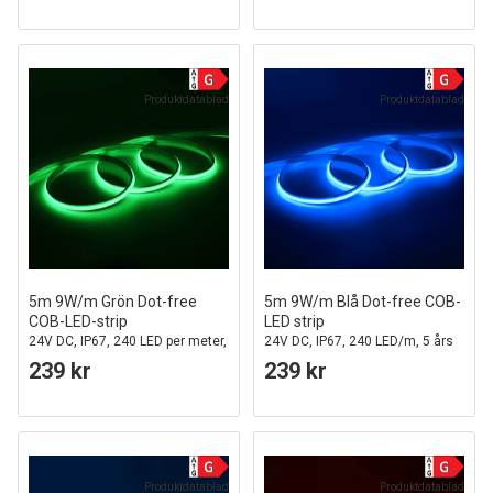
Produktdatablad
Produktdatablad
5m 9W/m Grön Dot-free
5m 9W/m Blå Dot-free COB-
COB-LED-strip
LED strip
24V DC, IP67, 240 LED per meter,
24V DC, IP67, 240 LED/m, 5 års
5 års garanti
garanti
239 kr
239 kr
Produktdatablad
Produktdatablad