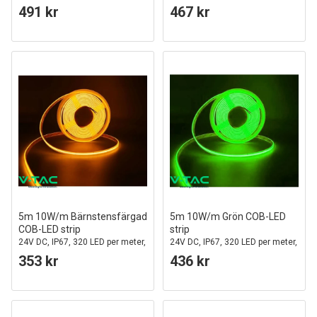
COB LED
491 kr
467 kr
5m 10W/m Bärnstensfärgad
5m 10W/m Grön COB-LED
COB-LED strip
strip
24V DC, IP67, 320 LED per meter,
24V DC, IP67, 320 LED per meter,
COB LED
COB LED
353 kr
436 kr