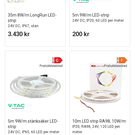
35m 8W/m LongRun LED-
5m 9W/m LED-strip
strip
24V DC, IP20, 60 LED per meter
24V DC, IP67, utan
spänningsfall, 120 LED per meter
3.430 kr
200 kr
Produktdatablad
Produktdatablad
5m 9W/m stänksäker LED-
10m LED strip RA98, 10W/m
strip
IP20, RA98, 24V, 120 LED per.
24V DC, IP65, 60 LED per meter
meter