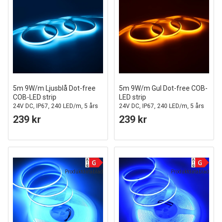
5m 9W/m Ljusblå Dot-free
5m 9W/m Gul Dot-free COB-
COB-LED strip
LED strip
24V DC, IP67, 240 LED/m, 5 års
24V DC, IP67, 240 LED/m, 5 års
garanti
garanti
239 kr
239 kr
Produktdatablad
Produktdatablad