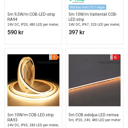
Skickas inom 9-11 dagar
5m 9,5W/m COB-LED-strip
5m 10W/m Vattentät COB-
RA94
LED strip
24V DC, IP20, 480 LED per meter,
24V DC, IP67, 320 LED per meter,
COB LED
COB LED
590 kr
397 kr
Produktdatablad
Produktdatablad
5m 10W/m COB-LED strip
5m COB sidoljus LED-remsa
RA93
5m, IP20, 24V, 480 LED per meter
24V DC, IP65, 280 LED per meter,