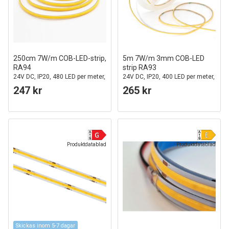
250cm 7W/m COB-LED-strip,
5m 7W/m 3mm COB-LED
RA94
strip RA93
24V DC, IP20, 480 LED per meter,
24V DC, IP20, 400 LED per meter,
för 2x120cm profil
COB LED
247 kr
265 kr
Produktdatablad
Produktdatablad
Skickas inom 5-7 dagar