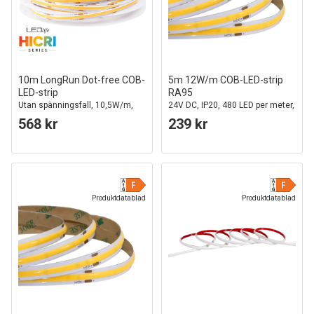
10m LongRun Dot-free COB-
5m 12W/m COB-LED-strip
LED-strip
RA95
Utan spänningsfall, 10,5W/m,
24V DC, IP20, 480 LED per meter,
IP20, 312 LED per meter, 24V,
COB LED
568 kr
239 kr
COB LED, RA95
Produktdatablad
Produktdatablad