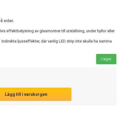
på sidan.
s effektbelysning av glasmontrer till utställning, under hyllor eller
indirekta ljusseffekter, där vanlig LED strip inte skulle ha samma
I lager.
Lägg till i varukorgen