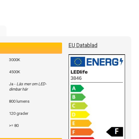
e
EU Datablad
3000K
4500K
Ja -
Läs mer om LED-
dimbar här
800 lumens
120 grader
>= 80