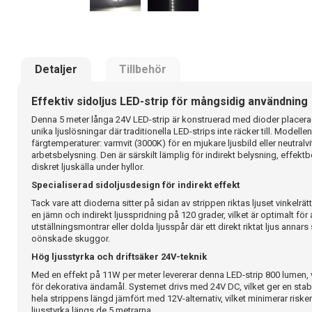
Detaljer
Tillbehör
Effektiv sidoljus LED-strip för mångsidig användning
Denna 5 meter långa 24V LED-strip är konstruerad med dioder placerad
unika ljuslösningar där traditionella LED-strips inte räcker till. Modellen 
färgtemperaturer: varmvit (3000K) för en mjukare ljusbild eller neutralvi
arbetsbelysning. Den är särskilt lämplig för indirekt belysning, effekt
diskret ljuskälla under hyllor.
Specialiserad sidoljusdesign för indirekt effekt
Tack vare att dioderna sitter på sidan av strippen riktas ljuset vinkelr
en jämn och indirekt ljusspridning på 120 grader, vilket är optimalt för 
utställningsmontrar eller dolda ljusspår där ett direkt riktat ljus annar
oönskade skuggor.
Hög ljusstyrka och driftsäker 24V-teknik
Med en effekt på 11W per meter levererar denna LED-strip 800 lumen, vi
för dekorativa ändamål. Systemet drivs med 24V DC, vilket ger en sta
hela strippens längd jämfört med 12V-alternativ, vilket minimerar risk
ljusstyrka längs de 5 metrarna.