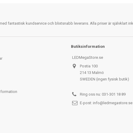
 fantastisk kundservice och blixtsnabb leverans. Alla priser är självklart i
Butiksinformation
LEDMegaStore.se
ar
Postia 100
214 13 Malmö
SWEDEN (ingen fysisk butik)
nformation
Ring oss nu:
031-301 18 89
E-post:
info@ledmegastore.se