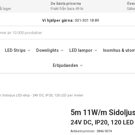
De bästa priserna
Över
å lager
Frakt från bara 49 kr.
Säker
Vi hjälper gärna:
031-301 18 89
LED Strips
Downlights
LED lampor
Inomhus & uto
Erbjudanden
Sidoljus LED-strip - 24V DC, IP20, 120 LED per meter
5m 11W/m Sidoljus
24V DC, IP20, 120 LED
Artikelnummer:
3846-9074