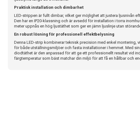
Praktisk installation och dimbarhet
LED-strippen är fullt dimbar, vilket ger möjlighet att justera ljusnivån e
Den har en IP20-klassning och är avsedd för installation i torra inomh
meter uppnås en hög ljustäthet som ger en jämn ljuslinje utan störande
En robust lösning för professionell effektbelysning
Denna LED-strip kombinerar teknisk precision med enkel montering, vilket
för både utställningsmiljöer och fasta installationer i hemmet. Med si
diodtäthet är den anpassad för att ge ett professionellt resultat vid ind
färgtemperatur som bäst matchar din miljö för att få en hållbar och en