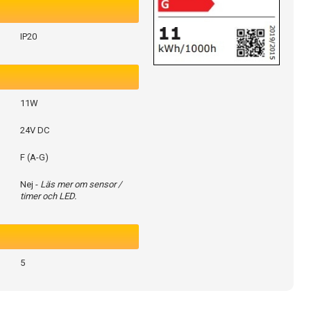
IP20
11W
24V DC
F (A-G)
Nej -
Läs mer om sensor /
timer och LED.
5