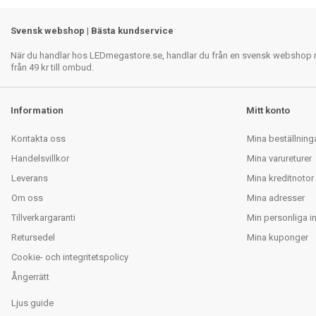
Svensk webshop | Bästa kundservice
När du handlar hos LEDmegastore.se, handlar du från en svensk webshop med
från 49 kr till ombud.
Information
Mitt konto
Kontakta oss
Mina beställning
Handelsvillkor
Mina varureturer
Leverans
Mina kreditnotor
Om oss
Mina adresser
Tillverkargaranti
Min personliga i
Retursedel
Mina kuponger
Cookie- och integritetspolicy
Ångerrätt
Ljus guide