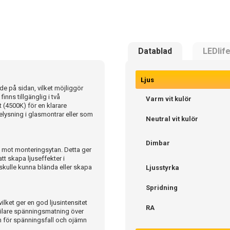
Datablad
LEDlif
Ljus
e på sidan, vilket möjliggör
finns tillgänglig i två
Varm vit kulör
t (4500K) för en klarare
belysning i glasmontrar eller som
Neutral vit kulör
Dimbar
ätt mot monteringsytan. Detta ger
att skapa ljuseffekter i
s skulle kunna blända eller skapa
Ljusstyrka
Spridning
lket ger en god ljusintensitet
RA
bilare spänningsmatning över
en för spänningsfall och ojämn