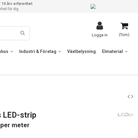
 10 års erfarenhet
het för dig
(Tom)
Logga in
mhus
Industri & Företag
Växtbelysning
Elmaterial
 LED-strip
 per meter