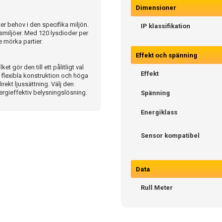
Dimensioner
fter behov i den specifika miljön.
IP klassifikation
usmiljöer. Med 120 lysdioder per
 mörka partier.
Effekt och spänning
 gör den till ett pålitligt val
Effekt
n flexibla konstruktion och höga
irekt ljussättning. Välj den
ergieffektiv belysningslösning.
Spänning
Energiklass
Sensor kompatibel
Data
Rull Meter