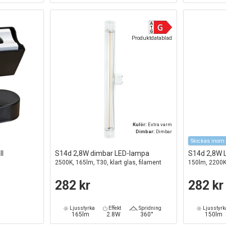
Produktdatablad
Kulör:
Extra varm
Dimbar:
Dimbar
Skickas inom 
ll
S14d 2,8W dimbar LED-lampa
S14d 2,8W 
2500K, 165lm, T30, klart glas, filament
150lm, 2200K,
282 kr
282 kr
Ljusstyrka
Effekt
Spridning
Ljusstyrk
165lm
2.8W
360°
150lm