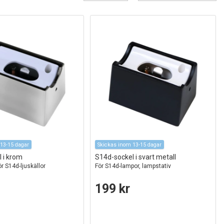
13-15 dagar
Skickas inom 13-15 dagar
 i krom
S14d-sockel i svart metall
ör S14d-ljuskällor
För S14d-lampor, lampstativ
199 kr