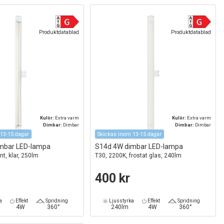
Produktdatablad
Produktdatablad
Kulör:
Extra varm
Kulör:
Extra varm
Dimbar:
Dimbar
Dimbar:
Dimbar
13-15 dagar
Skickas inom 13-15 dagar
mbar LED-lampa
S14d 4W dimbar LED-lampa
nt, klar, 250lm
T30, 2200K, frostat glas, 240lm
400 kr
a
Effekt
Spridning
Ljusstyrka
Effekt
Spridning
4W
360°
240lm
4W
360°