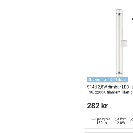
Skickas inom 13-15 dagar
S14d 2,8W dimbar LED-
T30, 2200K, filament, klart 
282 kr
Ljusstyrka
Effekt
150lm
2.8W