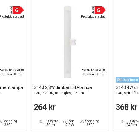
Produktdatablad
Produktdatablad
Kulör:
Extra varm
Kulör:
Extra varm
Dimbar:
Dimbar
Dimbar:
Dimbar
Skickas inom 
lamentlampa
S14d 2,8W dimbar LED-lampa
S14d 4W di
s
T30, 2200K, matt glas, 150lm
T30, spiralfil
264 kr
368 kr
Spridning
Ljusstyrka
Effekt
Spridning
Ljusstyrk
360°
150lm
2.8W
360°
240lm