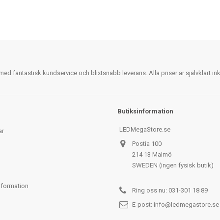
 fantastisk kundservice och blixtsnabb leverans. Alla priser är självklart i
Butiksinformation
LEDMegaStore.se
ar
Postia 100
214 13 Malmö
SWEDEN (ingen fysisk butik)
nformation
Ring oss nu:
031-301 18 89
E-post:
info@ledmegastore.se