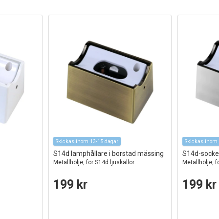
Skickas inom 13-15 dagar
Skickas inom 
S14d lamphållare i borstad mässing
S14d-sockel
Metallhölje, för S14d ljuskällor
Metallhölje, f
199 kr
199 kr