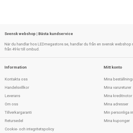
Svensk webshop | Bästa kundservice
När du handlar hos LEDmegastore.se, handlar du från en svensk webshop med
från 49 kr till ombud.
Information
Mitt konto
Kontakta oss
Mina beställning
Handelsvillkor
Mina varureturer
Leverans
Mina kreditnotor
Om oss
Mina adresser
Tillverkargaranti
Min personliga i
Retursedel
Mina kuponger
Cookie- och integritetspolicy