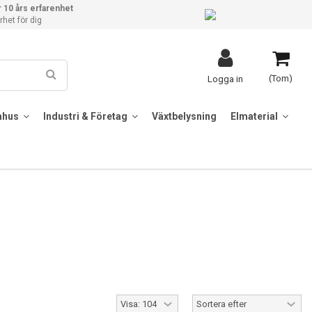
 10 års erfarenhet
het för dig
(Tom)
Logga in
mhus
Industri & Företag
Växtbelysning
Elmaterial