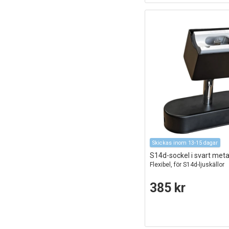
Skickas inom 13-15 dagar
S14d-sockel i svart meta
Flexibel, för S14d-ljuskällor
385 kr