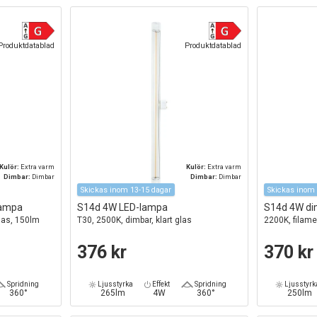
Produktdatablad
Produktdatablad
Kulör:
Extra varm
Kulör:
Extra varm
Dimbar:
Dimbar
Dimbar:
Dimbar
Skickas inom 13-15 dagar
Skickas inom 
lampa
S14d 4W LED-lampa
S14d 4W di
glas, 150lm
T30, 2500K, dimbar, klart glas
2200K, filame
376 kr
370 kr
Spridning
Ljusstyrka
Effekt
Spridning
Ljusstyrk
360°
265lm
4W
360°
250lm