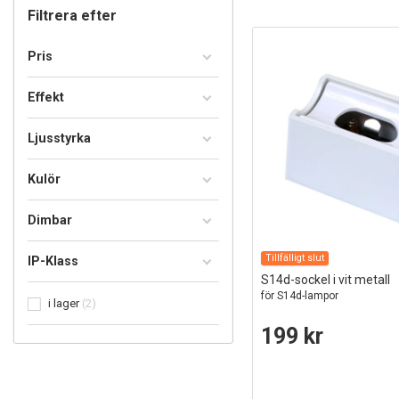
Filtrera efter
Pris
Effekt
Ljusstyrka
Kulör
Dimbar
Tillfälligt slut
IP-Klass
S14d-sockel i vit metall
för S14d-lampor
i lager
2
199 kr