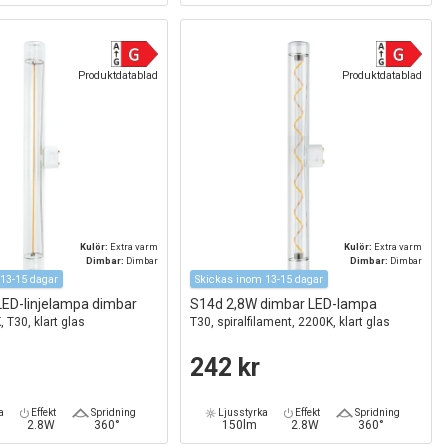
Produktdatablad
Produktdatablad
Kulör:
Extra varm
Kulör:
Extra varm
Dimbar:
Dimbar
Dimbar:
Dimbar
13-15 dagar
Skickas inom 13-15 dagar
LED-linjelampa dimbar
S14d 2,8W dimbar LED-lampa
 T30, klart glas
T30, spiralfilament, 2200K, klart glas
242 kr
a
Effekt
Spridning
Ljusstyrka
Effekt
Spridning
2.8W
360°
150lm
2.8W
360°