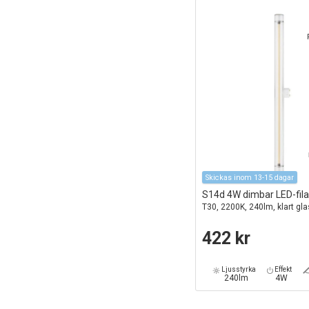
Skickas inom 13-15 dagar
S14d 4W dimbar LED-fi
T30, 2200K, 240lm, klart gla
422 kr
Ljusstyrka
Effekt
240lm
4W