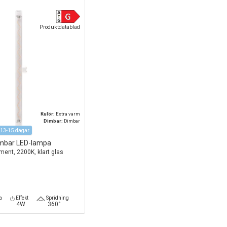
Produktdatablad
Kulör:
Extra varm
Dimbar:
Dimbar
13-15 dagar
mbar LED-lampa
ament, 2200K, klart glas
a
Effekt
Spridning
4W
360°