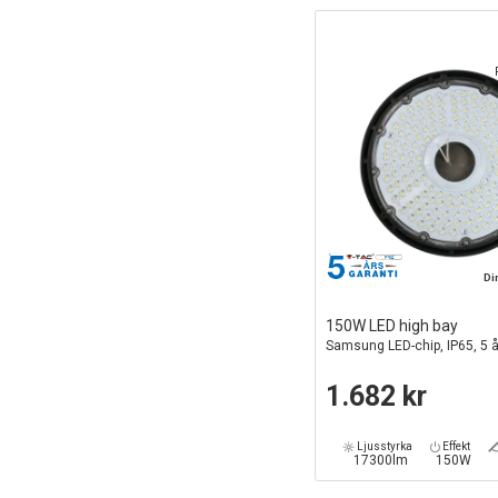
Di
150W LED high bay
Samsung LED-chip, IP65, 5 å
1.682 kr
Ljusstyrka
Effekt
17300lm
150W