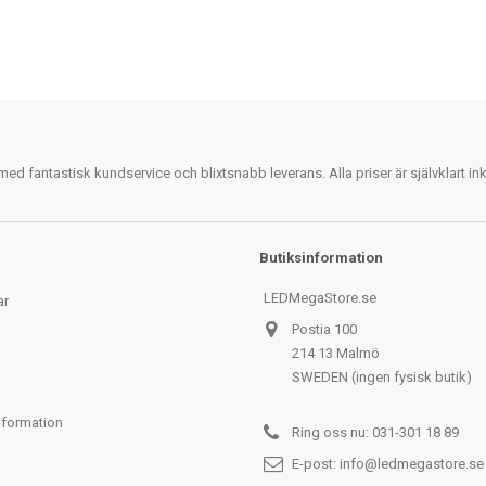
 fantastisk kundservice och blixtsnabb leverans. Alla priser är självklart i
Butiksinformation
LEDMegaStore.se
ar
Postia 100
214 13 Malmö
SWEDEN (ingen fysisk butik)
nformation
Ring oss nu:
031-301 18 89
E-post:
info@ledmegastore.se