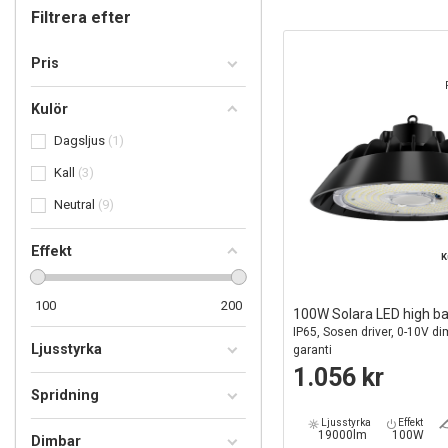
Filtrera efter
Pris
Kulör
Dagsljus
1
Kall
3
Neutral
9
Effekt
K
100
200
100W Solara LED high b
IP65, Sosen driver, 0-10V di
Ljusstyrka
garanti
1.056 kr
Spridning
Ljusstyrka
Effekt
19000lm
100W
Dimbar