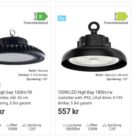
Ny
Produktdatablad
Produktdatablad
Kulör:
Neutral
Dimbar:
0-10V dimbar
Kulör:
Dagsljus, Neutral
Spridning:
120°
Spridning:
120°
igh bay 160lm/W
100W LED High Bay 180lm/w
imbar, inkl. 60 cm
Justerbar watt, IP65, Lifud driver, 0-10V
ing, 5 års garanti
dimbar, 5 års garanti
kr
557 kr
a
Effekt
Spridning
Ljusstyrka
Effekt
Spridning
m
100W
120°
18000lm
100W
120°