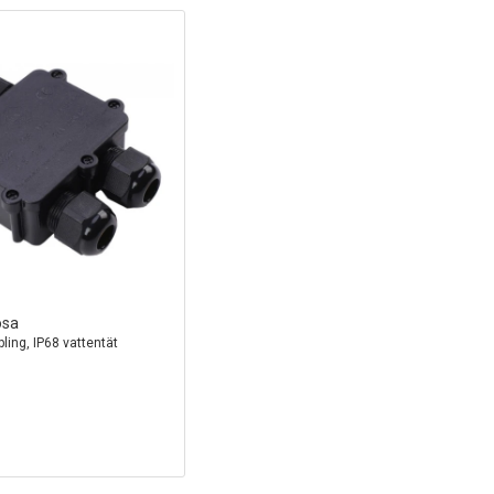
osa
pling, IP68 vattentät