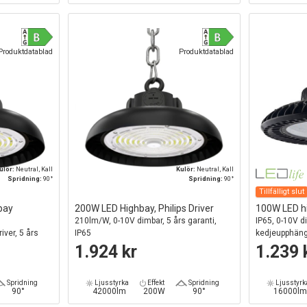
Produktdatablad
Produktdatablad
ulör:
Neutral, Kall
Kulör:
Neutral, Kall
Spridning:
90°
Spridning:
90°
Tillfälligt slut
bay
200W LED Highbay, Philips Driver
100W LED h
210lm/W, 0-10V dimbar, 5 års garanti,
IP65, 0-10V d
iver, 5 års
IP65
kedjeupphängn
1.924 kr
1.239 
Spridning
Ljusstyrka
Effekt
Spridning
Ljusstyrk
90°
42000lm
200W
90°
16000l