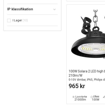
IP klassifikation
I Lager
10
K
100W Solara 2 LED high 
210lm/W
0-10V dimbar, IP65, Philips dr
garanti
965 kr
Ljusstyrka
Effekt
21000lm
100W