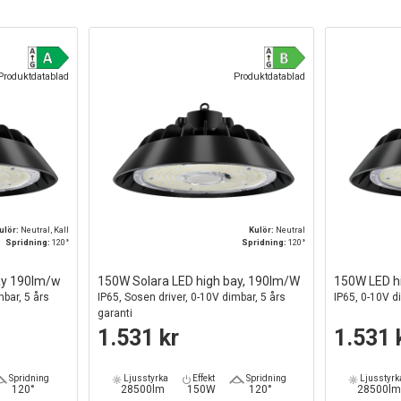
Produktdatablad
Produktdatablad
ulör:
Neutral, Kall
Kulör:
Neutral
Spridning:
120°
Spridning:
120°
ay 190lm/w
150W Solara LED high bay, 190lm/W
150W LED h
mbar, 5 års
IP65, Sosen driver, 0-10V dimbar, 5 års
IP65, 0-10V d
garanti
1.531 kr
1.531 
Spridning
Ljusstyrka
Effekt
Spridning
Ljusstyrk
120°
28500lm
150W
120°
28500l