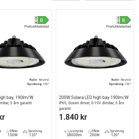
Produktdatablad
Produktdatablad
Kulör:
Neutral
Kulör:
Neutral
Spridning:
120°
Spridning:
120°
igh bay, 190lm/W
200W Solara LED high bay 190lm/W
imbar, 5 års garanti
IP65, Sosen driver, 0-10V dimbar, 5 års
garanti
kr
1.840 kr
a
Effekt
Spridning
Ljusstyrka
Effekt
Spridning
m
150W
120°
38000lm
200W
120°