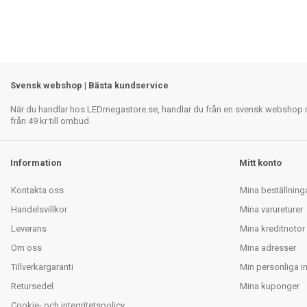
Svensk webshop | Bästa kundservice
När du handlar hos LEDmegastore.se, handlar du från en svensk webshop med
från 49 kr till ombud.
Information
Mitt konto
Kontakta oss
Mina beställning
Handelsvillkor
Mina varureturer
Leverans
Mina kreditnotor
Om oss
Mina adresser
Tillverkargaranti
Min personliga i
Retursedel
Mina kuponger
Cookie- och integritetspolicy