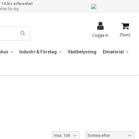
 10 års erfarenhet
het för dig
(Tom)
Logga in
mhus
Industri & Företag
Växtbelysning
Elmaterial