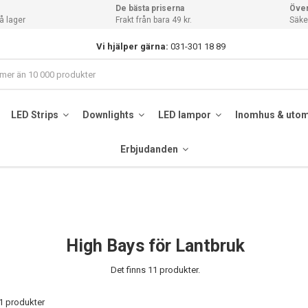
De bästa priserna
Över
å lager
Frakt från bara 49 kr.
Säker
Vi hjälper gärna:
031-301 18 89
LED Strips
Downlights
LED lampor
Inomhus & uto
Erbjudanden
High Bays för Lantbruk
Det finns 11 produkter.
11 produkter