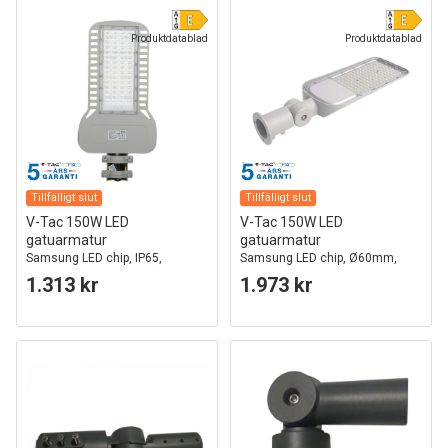
Produktdatablad
Produktdatablad
Tillfälligt slut
Tillfälligt slut
V-Tac 150W LED
V-Tac 150W LED
gatuarmatur
gatuarmatur
Samsung LED chip, IP65,
Samsung LED chip, Ø60mm,
120lm/w
IP65, 100lm/w
1.313 kr
1.973 kr