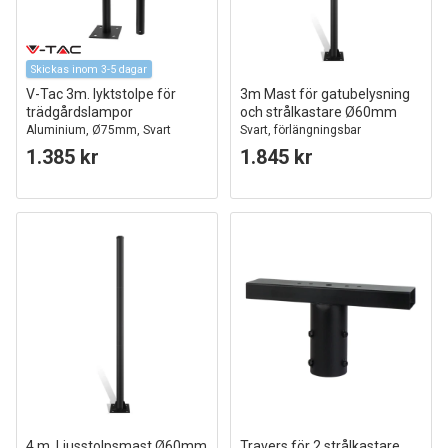
Skickas inom 3-5 dagar
V-Tac 3m. lyktstolpe för
3m Mast för gatubelysning
trädgårdslampor
och strålkastare Ø60mm
Aluminium, Ø75mm, Svart
Svart, förlängningsbar
1.385 kr
1.845 kr
4 m. Ljusstolpsmast Ø60mm
Travers för 2 strålkastare,