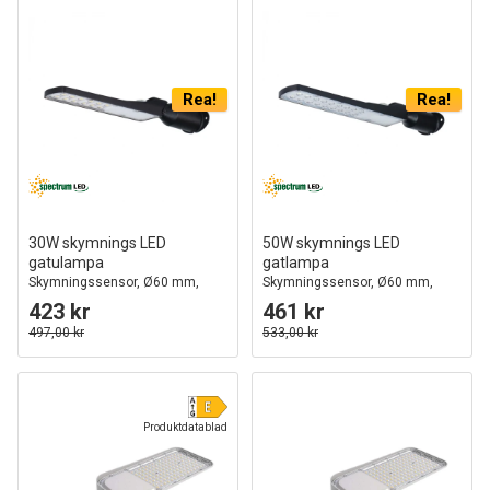
Rea!
Rea!
30W skymnings LED
50W skymnings LED
gatulampa
gatlampa
Skymningssensor, Ø60 mm,
Skymningssensor, Ø60 mm,
IP65, svart, 230V
IP65, svart, 230V
423 kr
461 kr
497,00 kr
533,00 kr
Produktdatablad