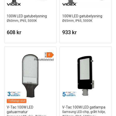
100W LED gatubelysning
100W LED gatubelysning
Ø60mm, IP65, 5000K
Ø65mm, IP65, 5000K
608 kr
933 kr
Produktdatablad
Tillfälligt slut
V-Tac 100W LED
V-Tac 100W LED gatlampa
gatuarmatur
Samsung LED-chip, grått hölje,