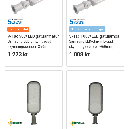
Tillfälligt slut
Skickas inom 3-5 dagar
V-Tac 50W LED gatuarmatur
V-Tac 100W LED gatulampa
Samsung LED chip, inbyggd
Samsung LED-chip, inbyggd
skymningssensor, Ø60mm,
skymningssensor, Ø60mm,
IP65, 100lm/w
IP65, 135lm/w
1.273 kr
1.008 kr