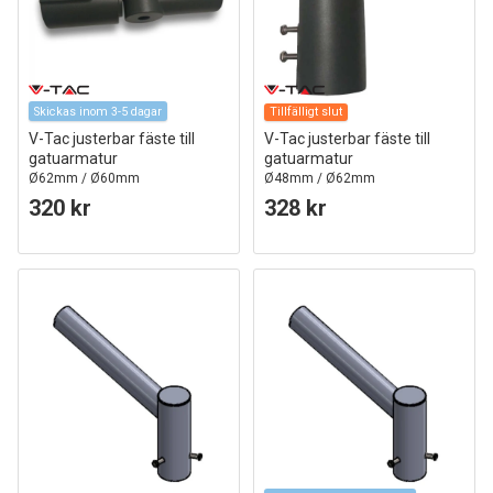
Skickas inom 3-5 dagar
Tillfälligt slut
V-Tac justerbar fäste till
V-Tac justerbar fäste till
gatuarmatur
gatuarmatur
Ø62mm / Ø60mm
Ø48mm / Ø62mm
320 kr
328 kr