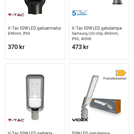
V-Tac 50W LED gatuarmatur
V-Tac 50W LED gatulampa
Ø45mm, IP65
Samsung LED-chip, Ø60mm,
IP65, 4000K
370 kr
473 kr
Produktdatablad
V-Tac 50W LED gatlykta
50W LED gatulampa