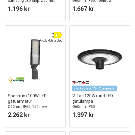
Samsung LED chip, Ø60mm,
Ø60mm, IP65, 100lm/w
IP65, 84lm/w
1.196 kr
1.667 kr
Produktdatablad
Skickas om 1½ - 2 månader
Spectrum 100W LED
V-Tac 120W rund LED
gatuarmatur
gatulampa
Ø60mm, IP66, 152lm/w
Ø60mm, IP65
2.262 kr
1.397 kr