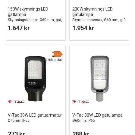
150W skymnings LED
200W skymnings LED
gatlampa
gatulampa
Skymningssensor, Ø60 mm, grå,
Skymningssensor, Ø60 mm, grå,
IP65, IK09, 230V
IP65, IK09, 230V
1.647 kr
1.954 kr
Produktdatablad
V-Tac 30W LED gatuarmatur
V-Tac 30W LED gatulampa
Ø45mm IP65
Ø60mm, IP65
273 kr
288 kr