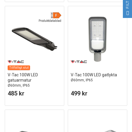
Produktdatablad
Tillfälligt slut
V-Tac 100W LED
V-Tac 100W LED gatlykta
gatuarmatur
Ø60mm, IP65
Ø60mm, IP65
485 kr
499 kr