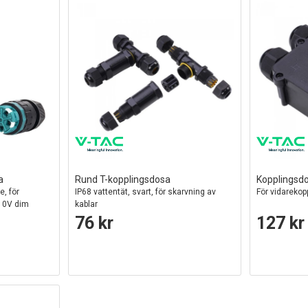
a
Rund T-kopplingsdosa
Kopplingsd
e, för
IP68 vattentät, svart, för skarvning av
För vidarekop
-10V dim
kablar
76 kr
127 kr