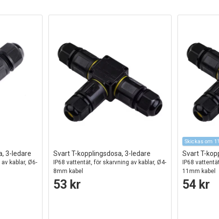
Skickas om 1
, 3-ledare
Svart T-kopplingsdosa, 3-ledare
Svart T-kop
 av kablar, Ø6-
IP68 vattentät, för skarvning av kablar, Ø4-
IP68 vattentät
8mm kabel
11mm kabel
53 kr
54 kr