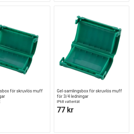
sbox för skruvlös muff
Gel-samlingsbox för skruvlös muff
gar
för 3/4 ledningar
t
IP68 vattentät
77 kr