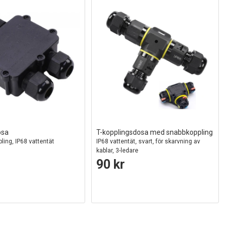
osa
T-kopplingsdosa med snabbkoppling
pling, IP68 vattentät
IP68 vattentät, svart, för skarvning av
kablar, 3-ledare
90 kr