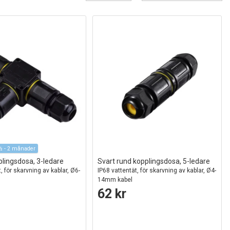
½ - 2 månader
plingsdosa, 3-ledare
Svart rund kopplingsdosa, 5-ledare
, för skarvning av kablar, Ø6-
IP68 vattentät, för skarvning av kablar, Ø4-
14mm kabel
62 kr