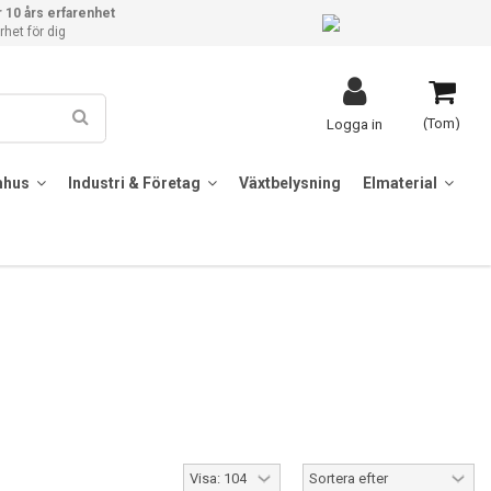
 10 års erfarenhet
het för dig
(Tom)
Logga in
mhus
Industri & Företag
Växtbelysning
Elmaterial