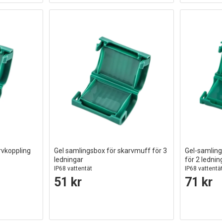
rvkoppling
Gel samlingsbox för skarvmuff för 3
Gel-samling
ledningar
för 2 lednin
IP68 vattentät
IP68 vattentä
51 kr
71 kr