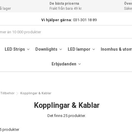
De bästa priserna
Över
å lager
Frakt från bara 49 kr.
Säker
Vi hjälper gärna:
031-301 18 89
LED Strips
Downlights
LED lampor
Inomhus & uto
Erbjudanden
Tillbehör
Kopplingar & Kablar
Kopplingar & Kablar
Det finns 25 produkter.
25 produkter