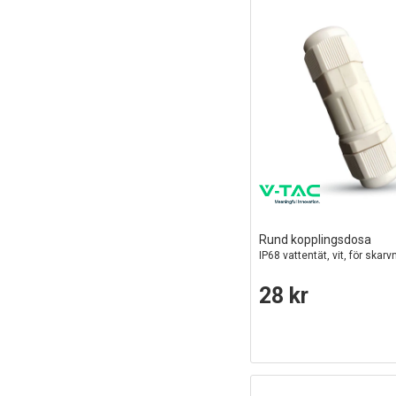
Rund kopplingsdosa
IP68 vattentät, vit, för skarv
28 kr