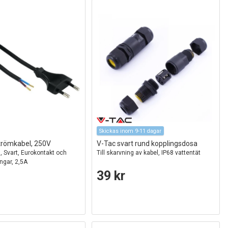
Skickas inom 9-11 dagar
trömkabel, 250V
V-Tac svart rund kopplingsdosa
 Svart, Eurokontakt och
Till skarvning av kabel, IP68 vattentät
ngar, 2,5A
39 kr