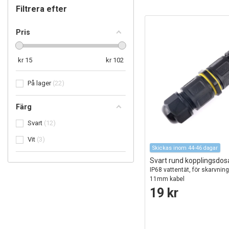
Filtrera efter
Pris
kr
15
kr
102
På lager
22
Färg
Svart
12
Vit
3
Skickas inom 44-46 dagar
Svart rund kopplingsdosa
IP68 vattentät, för skarvning
11mm kabel
19 kr