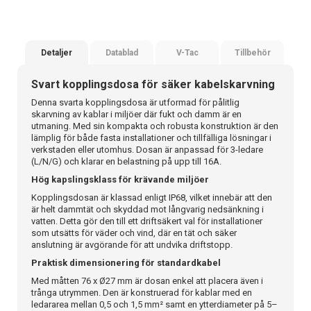
Detaljer
Datablad
V-Tac
Tillbehör
Svart kopplingsdosa för säker kabelskarvning
Denna svarta kopplingsdosa är utformad för pålitlig
skarvning av kablar i miljöer där fukt och damm är en
utmaning. Med sin kompakta och robusta konstruktion är den
lämplig för både fasta installationer och tillfälliga lösningar i
verkstaden eller utomhus. Dosan är anpassad för 3-ledare
(L/N/G) och klarar en belastning på upp till 16A.
Hög kapslingsklass för krävande miljöer
Kopplingsdosan är klassad enligt IP68, vilket innebär att den
är helt dammtät och skyddad mot långvarig nedsänkning i
vatten. Detta gör den till ett driftsäkert val för installationer
som utsätts för väder och vind, där en tät och säker
anslutning är avgörande för att undvika driftstopp.
Praktisk dimensionering för standardkabel
Med måtten 76 x Ø27 mm är dosan enkel att placera även i
trånga utrymmen. Den är konstruerad för kablar med en
ledararea mellan 0,5 och 1,5 mm² samt en ytterdiameter på 5–