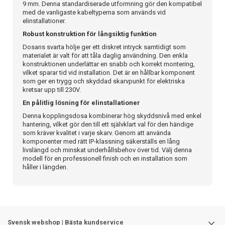
9 mm. Denna standardiserade utformning gör den kompatibel
med de vanligaste kabeltyperna som används vid
elinstallationer.
Robust konstruktion för långsiktig funktion
Dosans svarta hölje ger ett diskret intryck samtidigt som
materialet är valt för att tåla daglig användning. Den enkla
konstruktionen underlättar en snabb och korrekt montering,
vilket sparar tid vid installation. Det är en hållbar komponent
som ger en trygg och skyddad skarvpunkt för elektriska
kretsar upp till 230V.
En pålitlig lösning för elinstallationer
Denna kopplingsdosa kombinerar hög skyddsnivå med enkel
hantering, vilket gör den till ett självklart val för den händige
som kräver kvalitet i varje skarv. Genom att använda
komponenter med rätt IP-klassning säkerställs en lång
livslängd och minskat underhållsbehov över tid. Välj denna
modell för en professionell finish och en installation som
håller i längden.
Svensk webshop | Bästa kundservice