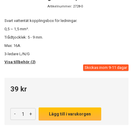
Artikelnummer:
2728-0
Svart vattentät kopplingsbox för ledningar.
0,5 ~ 1,5 mm².
Trådtjocklek: 5 - 9 mm.
Max: 16A.
3-ledare L/N/G
Visa tillbehör (2)
Skickas inom 9-11 dagar
39 kr
-
+
Lägg till i varukorgen