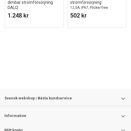
dimbar strömförsörjning
strömförsörjning
DALI2
12,5A, IP67, Flicker free
8.33A, IP67, DALI-gränssnitt +
1.248 kr
502 kr
push dim
Svensk webshop | Bästa kundservice
Information
Mitt konto