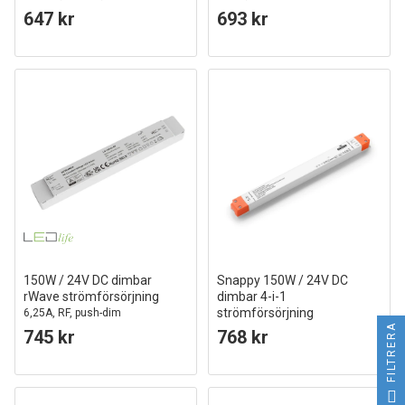
push dim, flicker free, IP20
647 kr
693 kr
150W / 24V DC dimbar
Snappy 150W / 24V DC
rWave strömförsörjning
dimbar 4-i-1
strömförsörjning
6,25A, RF, push-dim
FILTRERA
6.25A, IP20 inomhus
745 kr
768 kr