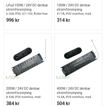
Lifud 150W / 24V DC dimbar
100W / 24V DC dimbar
strömförsörjning
strömförsörjning
6.25A, IP20, 0/1-10V, flicker free
4.17A, IP20 inomhus, med
fjärrkontroll, flimmerfri
996 kr
314 kr
200W / 24V DC dimbar
400W / 24V DC dimbar
strömförsörjning
strömförsörjning
8.33A, IP20 inomhus, med
16.6A, IP20 inomhus, med
fjärrkontroll, flimmerfri
fjärrkontroll
384 kr
504 kr