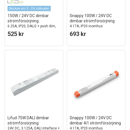
Skickas om 3 - 3½ månader
150W / 24V DC dimbar
Snappy 100W / 24V DC
strömförsörjning
dimbar strömförsörjning
6.25A, IP20, DALI2 + push dim,
4.17A, IP20 inomhus
flicker free
525 kr
693 kr
Lifud 75W DALI dimbar
Snappy 100W / 24V DC
strömförsörjning
dimbar 4i1 strömförsörjning
24V DC, 3.125A, DALI interface +
4.17A, IP20 inomhus