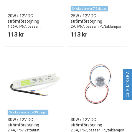
Skickas inom 7-9 dagar
20W / 12V DC
25W / 12V DC
strömförsörjning
strömförsörjning
1.66A, IP67, passar i
2A, IP67, passar i PL/taklampor
PL/taklampor
113 kr
113 kr
FILTRERA
Skickas inom 37-39 dagar
30W / 12V DC
30W / 12V DC
strömförsörjning
strömförsörjning
2.4A, IP67 vattentät
2.5A, IP67, passar i PL/taklampor