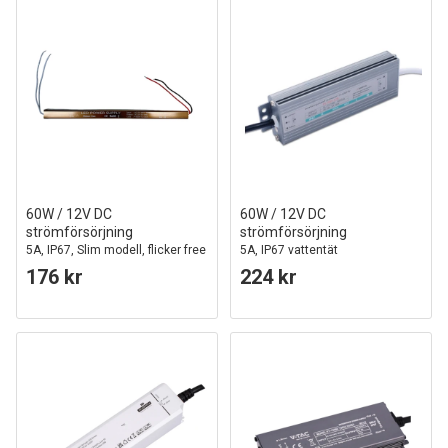
60W / 12V DC
60W / 12V DC
strömförsörjning
strömförsörjning
5A, IP67, Slim modell, flicker free
5A, IP67 vattentät
176 kr
224 kr