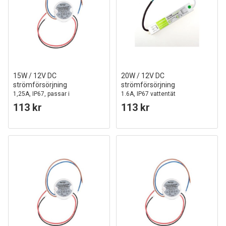
15W / 12V DC
20W / 12V DC
strömförsörjning
strömförsörjning
1,25A, IP67, passar i
1.6A, IP67 vattentät
PL/taklampor
113 kr
113 kr