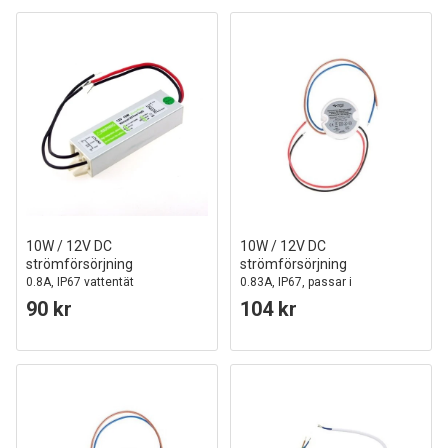
10W / 12V DC
10W / 12V DC
strömförsörjning
strömförsörjning
0.8A, IP67 vattentät
0.83A, IP67, passar i
PL/taklampor
90 kr
104 kr