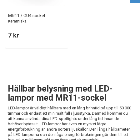
MR11 / GU4 sockel
Keramiska
7 kr
Hållbar belysning med LED-
lampor med MR11-sockel
LED-lampor är väldigt hållbara med en lång brinntid på upp till 50 000
timmar och endast ett minimalt fall i ljusstyrka. Därmed kommer du
att kunna använda dina LED-spotlights under lång tid innan de
behöver bytas ut. LED-lampor har även en mycket lägre
energiförbrukning än andra sorters ljuskällor. Den långa hållbarheten
på LED-lamporna och den låga energiförbrukningen gör dem till ett
bra val ur miljösynpunkt men även rent ekonomiskt.