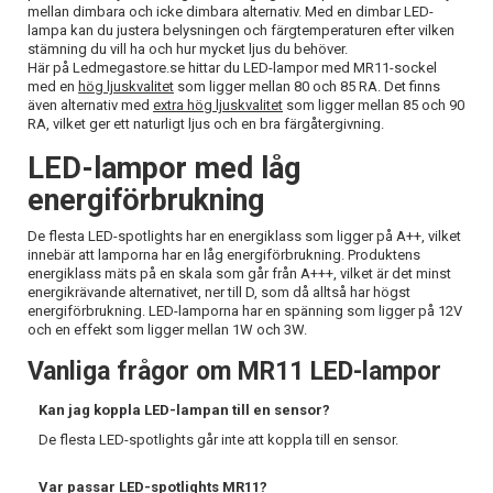
mellan dimbara och icke dimbara alternativ. Med en dimbar LED-
lampa kan du justera belysningen och färgtemperaturen efter vilken
stämning du vill ha och hur mycket ljus du behöver.
Här på Ledmegastore.se hittar du LED-lampor med MR11-sockel
med en
hög ljuskvalitet
som ligger mellan 80 och 85 RA. Det finns
även alternativ med
extra hög ljuskvalitet
som ligger mellan 85 och 90
RA, vilket ger ett naturligt ljus och en bra färgåtergivning.
LED-lampor med låg
energiförbrukning
De flesta LED-spotlights har en energiklass som ligger på A++, vilket
innebär att lamporna har en låg energiförbrukning. Produktens
energiklass mäts på en skala som går från A+++, vilket är det minst
energikrävande alternativet, ner till D, som då alltså har högst
energiförbrukning. LED-lamporna har en spänning som ligger på 12V
och en effekt som ligger mellan 1W och 3W.
Vanliga frågor om MR11 LED-lampor
Kan jag koppla LED-lampan till en sensor?
De flesta LED-spotlights går inte att koppla till en sensor.
Var passar LED-spotlights MR11?