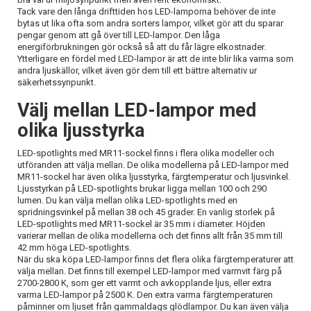
Tack vare den långa drifttiden hos LED-lamporna behöver de inte
bytas ut lika ofta som andra sorters lampor, vilket gör att du sparar
pengar genom att gå över till LED-lampor. Den låga
energiförbrukningen gör också så att du får lägre elkostnader.
Ytterligare en fördel med LED-lampor är att de inte blir lika varma som
andra ljuskällor, vilket även gör dem till ett bättre alternativ ur
säkerhetssynpunkt.
Välj mellan LED-lampor med
olika ljusstyrka
LED-spotlights med MR11-sockel finns i flera olika modeller och
utföranden att välja mellan. De olika modellerna på LED-lampor med
MR11-sockel har även olika ljusstyrka, färgtemperatur och ljusvinkel.
Ljusstyrkan på LED-spotlights brukar ligga mellan 100 och 290
lumen. Du kan välja mellan olika LED-spotlights med en
spridningsvinkel på mellan 38 och 45 grader. En vanlig storlek på
LED-spotlights med MR11-sockel är 35 mm i diameter. Höjden
varierar mellan de olika modellerna och det finns allt från 35 mm till
42 mm höga LED-spotlights.
När du ska köpa LED-lampor finns det flera olika färgtemperaturer att
välja mellan. Det finns till exempel LED-lampor med varmvit färg på
2700-2800 K, som ger ett varmt och avkopplande ljus, eller extra
varma LED-lampor på 2500 K. Den extra varma färgtemperaturen
påminner om ljuset från gammaldags glödlampor. Du kan även välja