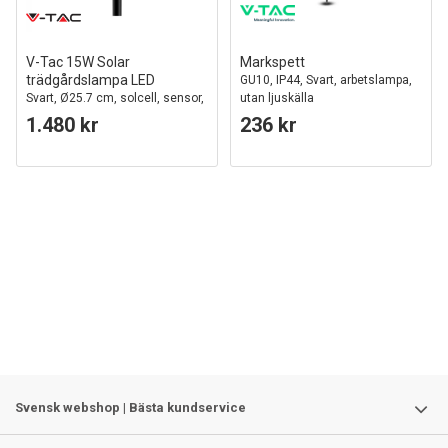
V-Tac 15W Solar
Markspett
trädgårdslampa LED
GU10, IP44, Svart, arbetslampa,
Svart, Ø25.7 cm, solcell, sensor,
utan ljuskälla
IP65
1.480 kr
236 kr
Svensk webshop | Bästa kundservice