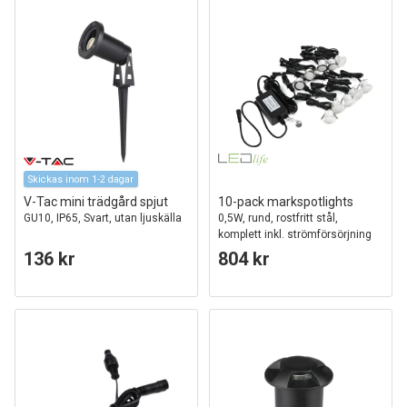
Skickas inom 1-2 dagar
V-Tac mini trädgård spjut
10-pack markspotlights
GU10, IP65, Svart, utan ljuskälla
0,5W, rund, rostfritt stål,
komplett inkl. strömförsörjning
136 kr
804 kr