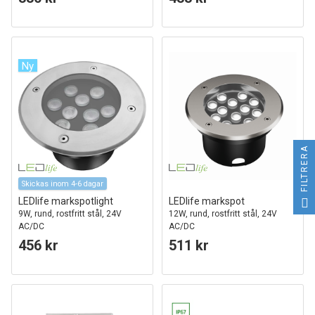
Ny
FILTRERA
Skickas inom 4-6 dagar
LEDlife markspotlight
LEDlife markspot
9W, rund, rostfritt stål, 24V
12W, rund, rostfritt stål, 24V
AC/DC
AC/DC
456 kr
511 kr