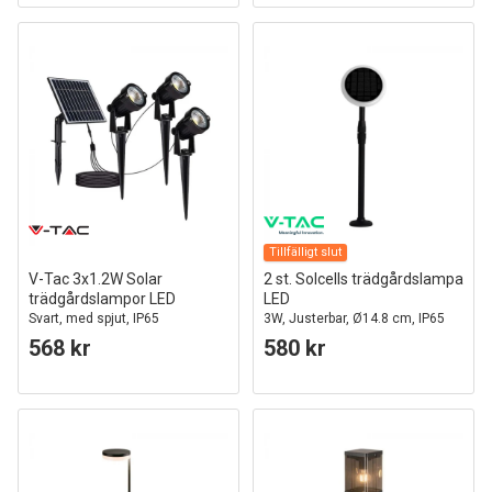
Tillfälligt slut
V-Tac 3x1.2W Solar
2 st. Solcells trädgårdslampa
trädgårdslampor LED
LED
Svart, med spjut, IP65
3W, Justerbar, Ø14.8 cm, IP65
568 kr
580 kr