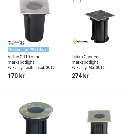
Skickas inom 30-32 dagar
V-Tac GU10 mini
Lukka Connect
markspotlight
markspotlight
Fyrkantig, rostfritt stål, GU10
Fyrkantig, Alu, GU10,
sockel
genomkopplad
170 kr
274 kr