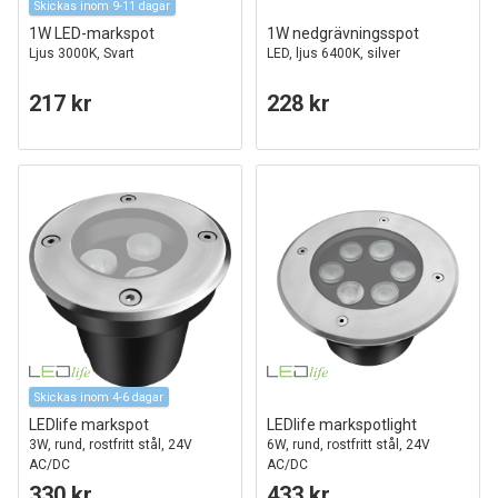
Skickas inom 9-11 dagar
1W LED-markspot
1W nedgrävningsspot
Ljus 3000K, Svart
LED, ljus 6400K, silver
217 kr
228 kr
Skickas inom 4-6 dagar
LEDlife markspot
LEDlife markspotlight
3W, rund, rostfritt stål, 24V
6W, rund, rostfritt stål, 24V
AC/DC
AC/DC
330 kr
433 kr