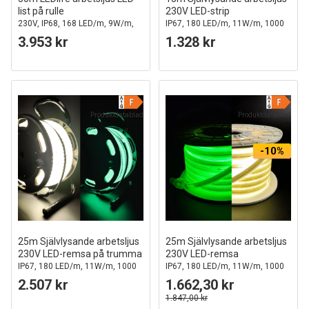
list på rulle
230V LED-strip
230V, IP68, 168 LED/m, 9W/m,
IP67, 180 LED/m, 11W/m, 1000
1200 lm/m
lm/m, 4000K
3.953 kr
1.328 kr
Produktdatablad
Produktdatablad
-10%
25m Självlysande arbetsljus
25m Självlysande arbetsljus
230V LED-remsa på trumma
230V LED-remsa
IP67, 180 LED/m, 11W/m, 1000
IP67, 180 LED/m, 11W/m, 1000
lm/m, 4000K
lm/m, 4000K
2.507 kr
1.662,30 kr
1.847,00 kr