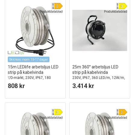
Produktdatablad
Produktdatablad
Skickas inom 15-17 dagar
15m LEDlife arbetsljus LED
25m 360° arbetsljus LED
strip på kabelvinda
strip på kabelvinda
▽D-märkt, 230V, IP67, 180
230V, IP67, 360 LED/m, 12W/m,
LED/m, 11W/m, 1100 lm/m
1500 lm/m
808 kr
3.414 kr
Produktdatablad
Produktdatablad