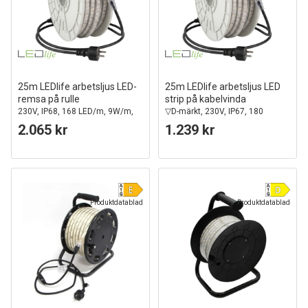
25m LEDlife arbetsljus LED-
25m LEDlife arbetsljus LED
remsa på rulle
strip på kabelvinda
230V, IP68, 168 LED/m, 9W/m,
▽D-märkt, 230V, IP67, 180
1200 lm/m
LED/m, 11W/m, 1100 lm/m
2.065 kr
1.239 kr
Produktdatablad
Produktdatablad