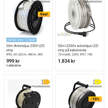
Produktdatablad
Produktdatablad
Rea!
Skickas inom 1-2 dagar
50m Arbetsljus 230V LED
50m LEDlife arbetsljus LED
strip
strip på kabelvinda
IP65, 60 LED/m, 4W/m, 400
▽D-märkt, 230V, IP67, 180
lm/m
LED/m, 11W/m, 1100 lm/m
999 kr
1.834 kr
1.085,00 kr
Produktdatablad
Produktdatablad
-10%