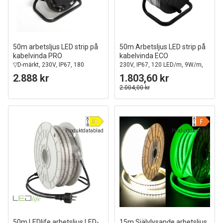
50m arbetsljus LED strip på
50m Arbetsljus LED strip på
kabelvinda PRO
kabelvinda ECO
▽D-märkt, 230V, IP67, 180
230V, IP67, 120 LED/m, 9W/m,
LED/m, 9W/m, 1200 lm/m
1320 lm/m
2.888 kr
1.803,60 kr
2.004,00 kr
Produktdatablad
Produktdatablad
50m LEDlife arbetsljus LED-
15m Självlysande arbetsljus