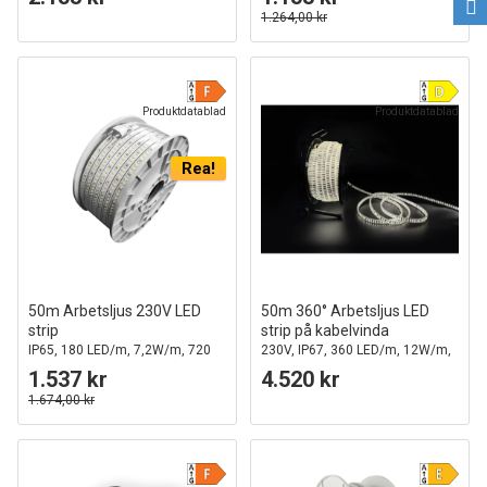
1.264,00 kr
Produktdatablad
Produktdatablad
Rea!
50m Arbetsljus 230V LED
50m 360° Arbetsljus LED
strip
strip på kabelvinda
IP65, 180 LED/m, 7,2W/m, 720
230V, IP67, 360 LED/m, 12W/m,
lm/m
1500 lm/m
1.537 kr
4.520 kr
1.674,00 kr