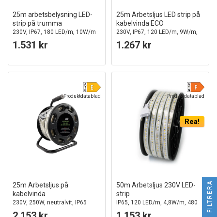
25m arbetsbelysning LED-
25m Arbetsljus LED strip på
strip på trumma
kabelvinda ECO
230V, IP67, 180 LED/m, 10W/m
230V, IP67, 120 LED/m, 9W/m,
1320 lm/m
1.531 kr
1.267 kr
Produktdatablad
Produktdatablad
Rea!
FILTRERA
25m Arbetsljus på
50m Arbetsljus 230V LED-
kabelvinda
strip
230V, 250W, neutralvit, IP65
IP65, 120 LED/m, 4,8W/m, 480
lm/m
2.153 kr
1.153 kr