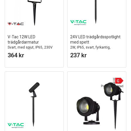
V-Tac 12W LED
24V LED trädgårdsspotlight
trädgårdarmatur
med spett
Svart, med spjut, IP65, 230V
2W, IP65, svart, fyrkantig,
utomhus, aluminium
364 kr
237 kr
Produktdatablad