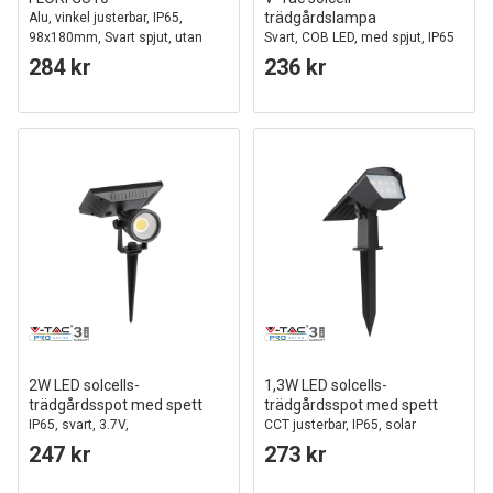
trädgårdslampa
Alu, vinkel justerbar, IP65,
98x180mm, Svart spjut, utan
Svart, COB LED, med spjut, IP65
Ljuskälla
284 kr
236 kr
2W LED solcells-
1,3W LED solcells-
trädgårdsspot med spett
trädgårdsspot med spett
IP65, svart, 3.7V,
CCT justerbar, IP65, solar
skymningssensor, COB LED,
trädgårdslampa
247 kr
273 kr
varmvit