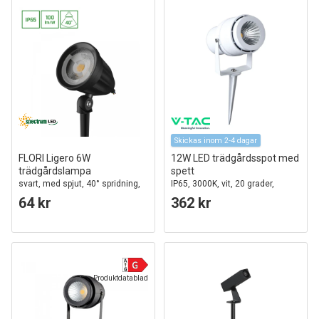
Skickas inom 2-4 dagar
FLORI Ligero 6W
12W LED trädgårdsspot med
trädgårdslampa
spett
svart, med spjut, 40° spridning,
IP65, 3000K, vit, 20 grader,
IP65, 230V
aluminium
64 kr
362 kr
Produktdatablad