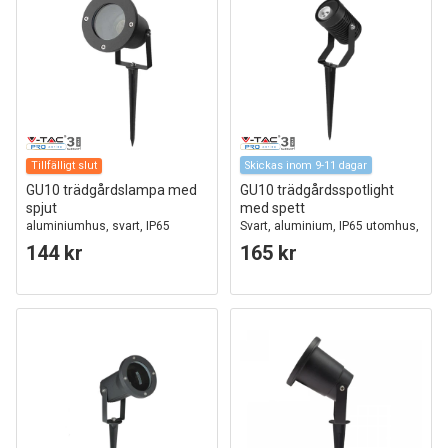
Tillfälligt slut
Skickas inom 9-11 dagar
GU10 trädgårdslampa med
GU10 trädgårdsspotlight
spjut
med spett
aluminiumhus, svart, IP65
Svart, aluminium, IP65 utomhus,
utan ljuskälla
144 kr
165 kr