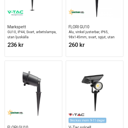
Markspett
FLORI GU10
GU10, IP44, Svart, arbetslampa,
Alu, vinkel justerbar, IP65,
utan ljuskälla
98x145mm, svart, spjut, utan
Ljuskälla
236 kr
260 kr
Skickas inom 9-11 dagar
FLORI GU10
V-Tac solcell