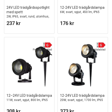
24V LED trädgårdsspotlight
12-24V LED trädgårdslampa
med spett
6W, svart, spjut, 450 lm, IP65
2W, IP65, svart, rund, utomhus,
aluminium
237 kr
176 kr
Produktdatablad
Produktdatablad
12–24V LED trädgårdslampa
12-24V LED trädgårdslampa
11W, svart, spjut, 800 lm, IP65
20W, svart, spjut, 1700 lm, IP65
308 kr
373 kr