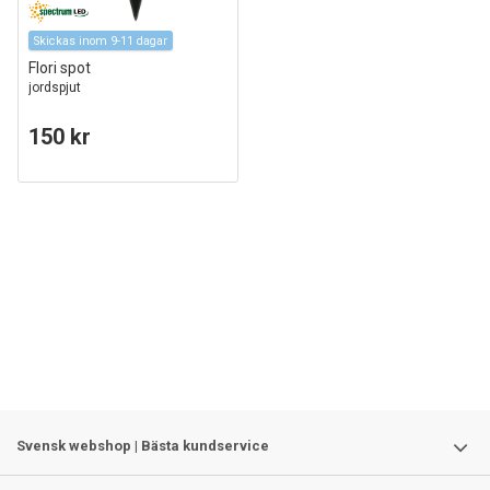
Skickas inom 9-11 dagar
Flori spot
jordspjut
150 kr
Svensk webshop | Bästa kundservice