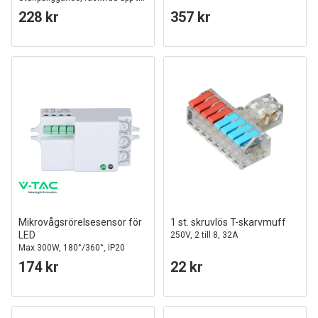
30m, IP20 inomhus, vit
228 kr
357 kr
Mikrovågsrörelsesensor för
1 st. skruvlös T-skarvmuff
LED
250V, 2 till 8, 32A
Max 300W, 180°/360°, IP20
inomhus
174 kr
22 kr