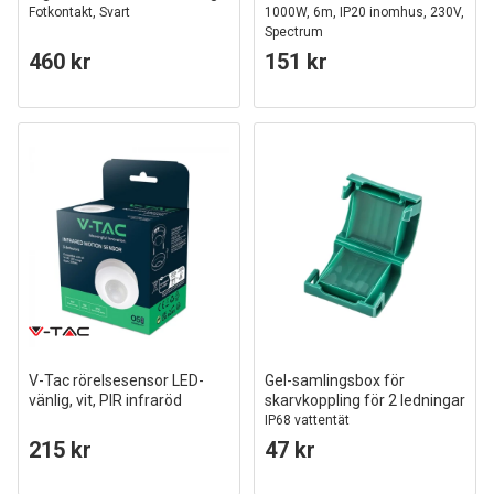
Fotkontakt, Svart
1000W, 6m, IP20 inomhus, 230V,
Spectrum
460 kr
151 kr
V-Tac rörelsesensor LED-
Gel-samlingsbox för
vänlig, vit, PIR infraröd
skarvkoppling för 2 ledningar
IP68 vattentät
215 kr
47 kr