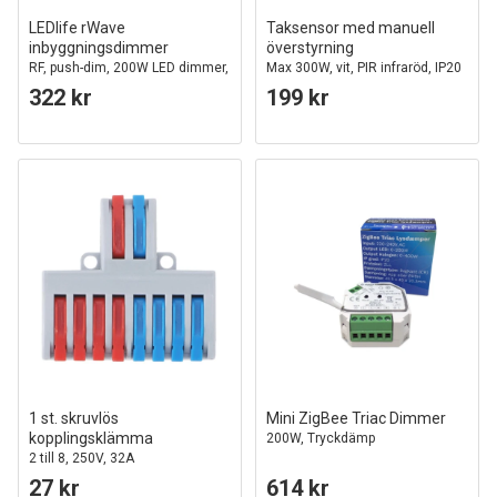
LEDlife rWave
Taksensor med manuell
inbyggningsdimmer
överstyrning
RF, push-dim, 200W LED dimmer,
Max 300W, vit, PIR infraröd, IP20
till inbyggning
inomhus
322 kr
199 kr
1 st. skruvlös
Mini ZigBee Triac Dimmer
kopplingsklämma
200W, Tryckdämp
2 till 8, 250V, 32A
27 kr
614 kr