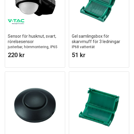
Sensor för husknut, svart,
Gel samlingsbox för
rörelsesensor
skarvmuff för 3 ledningar
justerbar, hörnmontering, IP65
IP68 vattentät
(max:600W LED)
220 kr
51 kr