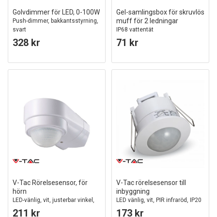
Golvdimmer för LED, 0-100W
Gel-samlingsbox för skruvlös
muff för 2 ledningar
Push-dimmer, bakkantsstyrning,
svart
IP68 vattentät
328 kr
71 kr
V-Tac Rörelsesensor, för
V-Tac rörelsesensor till
hörn
inbyggning
LED-vänlig, vit, justerbar vinkel,
LED vänlig, vit, PIR infraröd, IP20
PIR infraröd, IP65 utomhus
inomhus
211 kr
173 kr