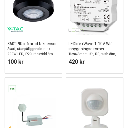
360° PIR infraröd taksensor
LEDlife rWave 1-10V Wifi
inbyggningsdimmer
Svart, utanpåliggande, max
200W LED, IP20, räckvidd 8m
Tuya/Smart Life, RF, push-dim,
LED dimmer, till inbyggning
100 kr
420 kr