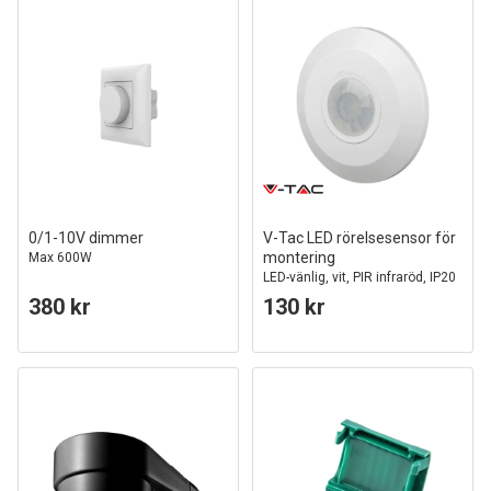
0/1-10V dimmer
V-Tac LED rörelsesensor för
montering
Max 600W
LED-vänlig, vit, PIR infraröd, IP20
inomhus
380 kr
130 kr