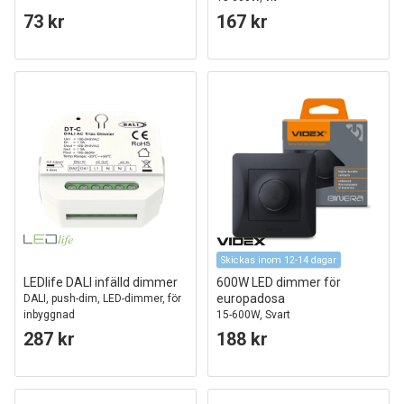
73 kr
167 kr
Skickas inom 12-14 dagar
LEDlife DALI infälld dimmer
600W LED dimmer för
europadosa
DALI, push-dim, LED-dimmer, för
inbyggnad
15-600W, Svart
287 kr
188 kr