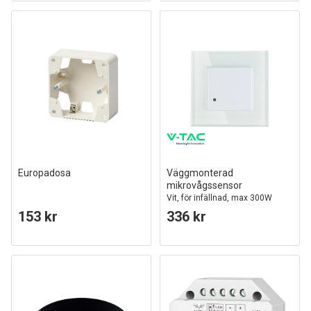
Europadosa
Väggmonterad
mikrovågssensor
Vit, för infällnad, max 300W
153 kr
336 kr