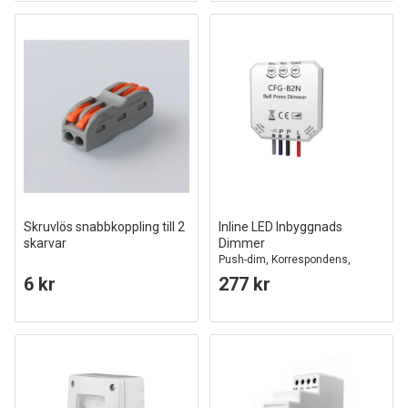
Skruvlös snabbkoppling till 2
Inline LED Inbyggnads
skarvar
Dimmer
Push-dim, Korrespondens,
Minne, 200W
6 kr
277 kr