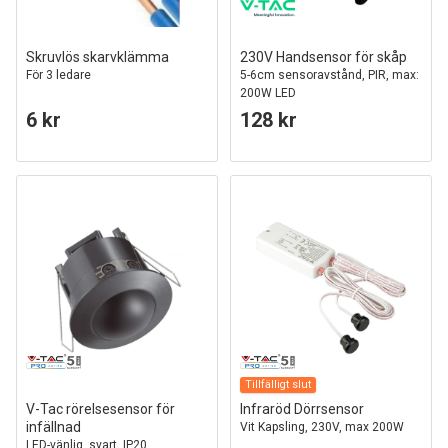
Skruvlös skarvklämma
230V Handsensor för skåp
För 3 ledare
5-6cm sensoravstånd, PIR, max:
200W LED
6 kr
128 kr
Tillfälligt slut
V-Tac rörelsesensor för
Infraröd Dörrsensor
infällnad
Vit Kapsling, 230V, max 200W
LED-vänlig, svart, IP20