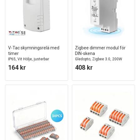
V-Tac skymningsrelä med
Zigbee dimmer modul för
timer
DIN-skena
IP65, Vit Hölje, justerbar
Gledopto, Zigbee 3.0, 200W
känslighet, justerbar timer
164 kr
408 kr