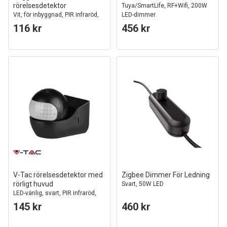
rörelsesdetektor
Tuya/SmartLife, RF+Wifi, 200W
Vit, för inbyggnad, PIR infraröd,
LED-dimmer
Max 200W
116 kr
456 kr
V-Tac rörelsesdetektor med
Zigbee Dimmer För Ledning
rörligt huvud
Svart, 50W LED
LED-vänlig, svart, PIR infraröd,
IP44 utomhus
145 kr
460 kr