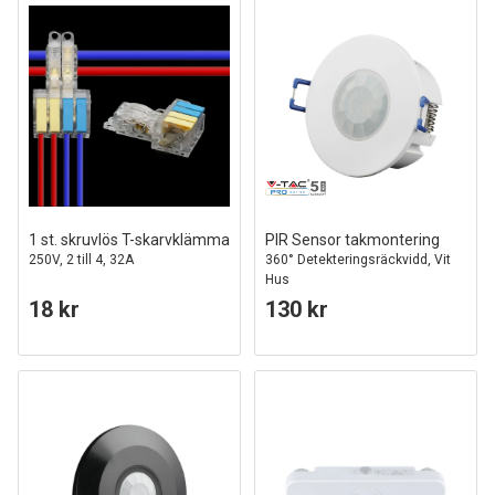
1 st. skruvlös T-skarvklämma
PIR Sensor takmontering
250V, 2 till 4, 32A
360° Detekteringsräckvidd, Vit
Hus
18 kr
130 kr