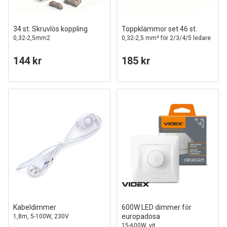
34 st. Skruvlös koppling
Toppklämmor set 46 st.
0,32-2,5mm2
0,32-2,5 mm² för 2/3/4/5 ledare
144 kr
185 kr
Kabeldimmer
600W LED dimmer för
europadosa
1,8m, 5-100W, 230V
15-600W, vit