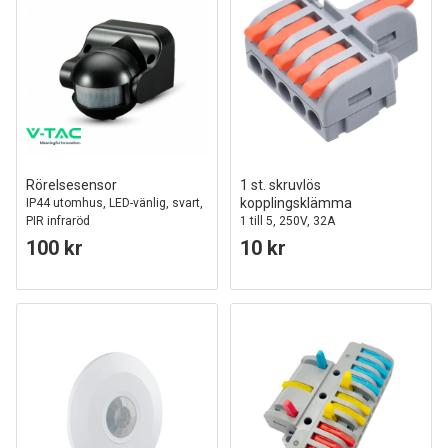
Rörelsesensor
1 st. skruvlös
kopplingsklämma
IP44 utomhus, LED-vänlig, svart,
PIR infraröd
1 till 5, 250V, 32A
100 kr
10 kr