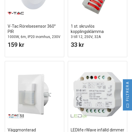
V-Tac Rörelsesensor 360°
1 st. skruvlös
PIR
kopplingsklämma
1000W, 6m, IP20 inomhus, 230V
3 till 12, 250V, 32A
159 kr
33 kr
FILTRERA
Väggmonterad
LEDlife rWave infälld dimmer