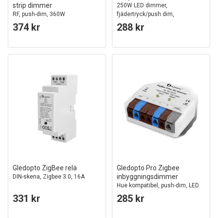
strip dimmer
250W LED dimmer,
RF, push-dim, 360W
fjädertryck/push dim,
korsomkoppling
374 kr
288 kr
Gledopto ZigBee relä
Gledopto Pro Zigbee
inbyggningsdimmer
DIN-skena, Zigbee 3.0, 16A
Hue kompatibel, push-dim, LED
dimmer, 200W, 230V
331 kr
285 kr