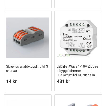
Skruvlös snabbkoppling till 3
LEDlife rWave 1-10V Zigbee
skarvar
inbyggd dimmer
Hue kompatibel, RF, push-dim,
LED dimmer, till inbyggning
14 kr
431 kr