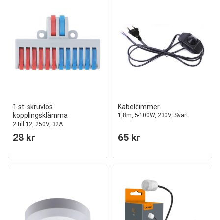
1 st. skruvlös
Kabeldimmer
kopplingsklämma
1,8m, 5-100W, 230V, Svart
2 till 12, 250V, 32A
28 kr
65 kr