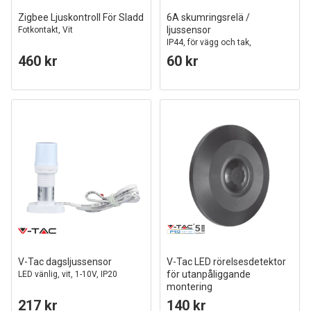
Zigbee Ljuskontroll För Sladd
6A skumringsrelä /
ljussensor
Fotkontakt, Vit
IP44, för vägg och tak,
automatisk ljusstyrning
460 kr
60 kr
V-Tac dagsljussensor
V-Tac LED rörelsesdetektor
för utanpåliggande
LED vänlig, vit, 1-10V, IP20
montering
LED vänlig, svart, PIR infraröd,
217 kr
140 kr