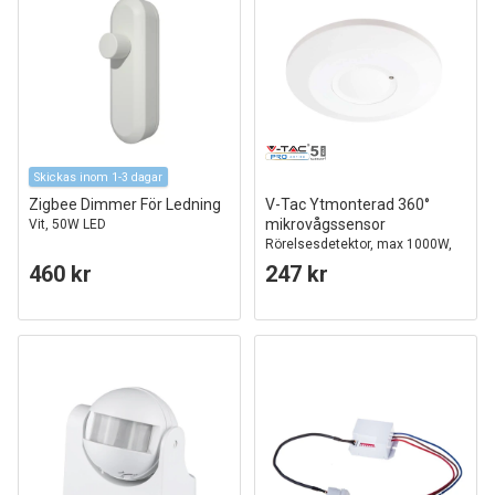
Skickas inom 1-3 dagar
Zigbee Dimmer För Ledning
V-Tac Ytmonterad 360°
mikrovågssensor
Vit, 50W LED
Rörelsesdetektor, max 1000W,
vit hölje
460 kr
247 kr