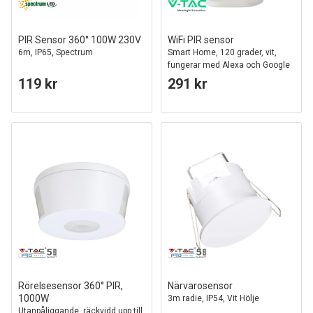
PIR Sensor 360° 100W 230V
WiFi PIR sensor
6m, IP65, Spectrum
Smart Home, 120 grader, vit,
fungerar med Alexa och Google
Home
119 kr
291 kr
Rörelsesensor 360° PIR,
Närvarosensor
1000W
3m radie, IP54, Vit Hölje
Utanpåliggande, räckvidd upp till