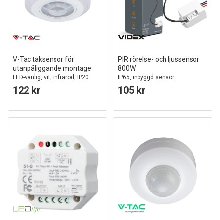
V-Tac taksensor för
PIR rörelse- och ljussensor
utanpåliggande montage
800W
LED-vänlig, vit, infraröd, IP20
IP65, inbyggd sensor
inomhus
122 kr
105 kr