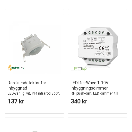
Rörelsesdetektor för
LEDlife rWave 1-10V
inbyggnad
inbyggningsdimmer
LED-vänlig, vit, PIR infraröd 360°,
RF, push-dim, LED dimmer, till
IP20 inomhus, 230V, Spectrum
inbyggning
137 kr
340 kr