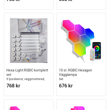
Hexa-Light RGBIC komplett
10 st. RGBIC Hexagon
set
Vägglampa
9 ljusskenor, väggmonterad,
Set
Bluetooth-app, USB, svart
768 kr
676 kr