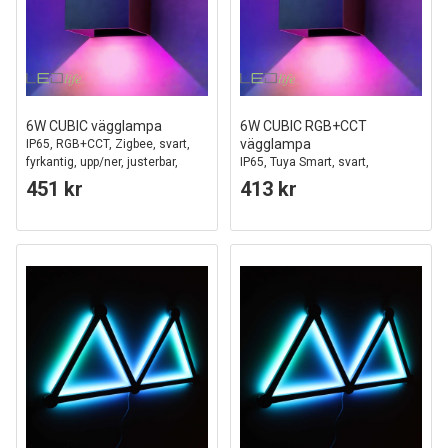
6W CUBIC vägglampa
6W CUBIC RGB+CCT
vägglampa
IP65, RGB+CCT, Zigbee, svart,
fyrkantig, upp/ner, justerbar,
IP65, Tuya Smart, svart,
inomhus / utomhus, inkl.
fyrkantig, upp/ned, justerbar,
451 kr
413 kr
ljuskälla
inomhus / utomhus, inkl.
ljuskälla