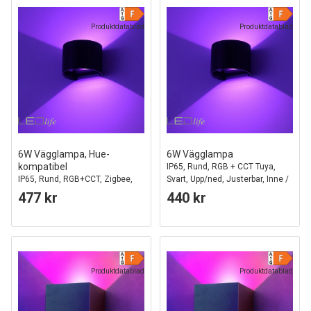
Produktdatablad
Produktdatablad
6W Vägglampa, Hue-
6W Vägglampa
kompatibel
IP65, Rund, RGB + CCT Tuya,
IP65, Rund, RGB+CCT, Zigbee,
Svart, Upp/ned, Justerbar, Inne /
svart, upp/ner, justerbar,
ute, Inkl. ljuskälla
477 kr
440 kr
inne/ute, inkl. ljuskälla
Produktdatablad
Produktdatablad