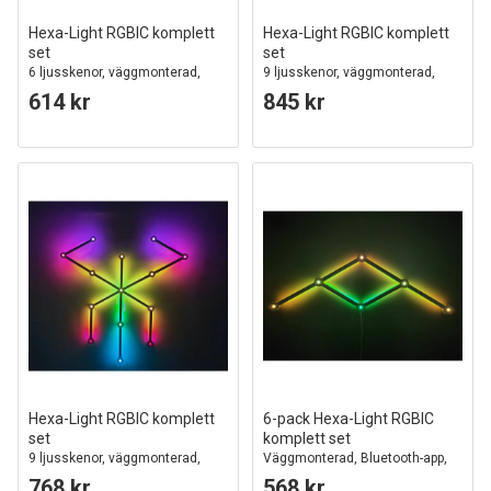
Hexa-Light RGBIC komplett
Hexa-Light RGBIC komplett
set
set
6 ljusskenor, väggmonterad,
9 ljusskenor, väggmonterad,
Bluetooth-app, USB
Bluetooth-app, USB
614 kr
845 kr
Hexa-Light RGBIC komplett
6-pack Hexa-Light RGBIC
set
komplett set
9 ljusskenor, väggmonterad,
Väggmonterad, Bluetooth-app,
Bluetooth-app, USB
USB
768 kr
568 kr