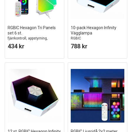
RGBIC Hexagon Tri Panels
10-pack Hexagon Infinity
set 6 st.
Vägglampa
fjärrkontroll, appstyrning,
RGBIC
väggljus
434 kr
788 kr
12 st. RGBIC Hexagon Infinity
RGBIC Ljusridå 2x2 meter