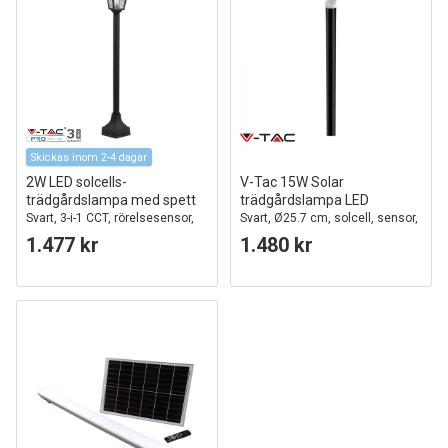
Skickas inom 2-4 dagar
2W LED solcells-
V-Tac 15W Solar
trädgårdslampa med spett
trädgårdslampa LED
Svart, 3-i-1 CCT, rörelsesensor,
Svart, Ø25.7 cm, solcell, sensor,
IP65, höjd 93cm, aluminium
IP65
1.477 kr
1.480 kr