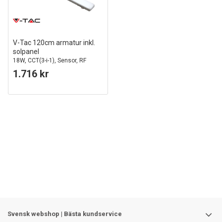
V-Tac 120cm armatur inkl.
solpanel
18W, CCT(3-i-1), Sensor, RF
fjärrkontroll, IP65 utomhus
1.716 kr
Svensk webshop | Bästa kundservice