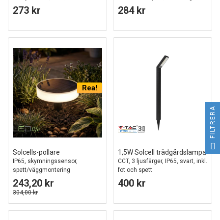
trädgårdslampa
273 kr
284 kr
Rea!
FILTRERA
Solcells-pollare
1,5W Solcell trädgårdslampa
IP65, skymningssensor,
CCT, 3 ljusfärger, IP65, svart, inkl.
spett/väggmontering
fot och spett
243,20 kr
400 kr
304,00 kr