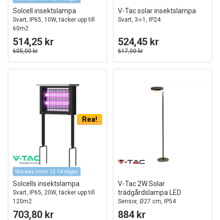
Solcell insektslampa
V-Tac solar insektslampa
Svart, IP65, 10W, täcker upp till
Svart, 3-i-1, IP24
60m2
514,25 kr
524,45 kr
605,00 kr
617,00 kr
Rea!
Skickas inom 12-14 dagar
Solcells insektslampa
V-Tac 2W Solar
trädgårdslampa LED
Svart, IP65, 20W, täcker upp till
120m2
Sensor, Ø27 cm, IP54
703,80 kr
884 kr