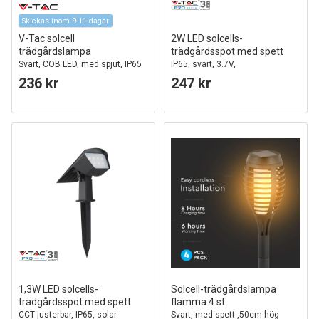
Skickas inom 9-11 dagar
V-Tac solcell
2W LED solcells-
trädgårdslampa
trädgårdsspot med spett
Svart, COB LED, med spjut, IP65
IP65, svart, 3.7V,
skymningssensor, COB LED,
236 kr
247 kr
varmvit
1,3W LED solcells-
Solcell-trädgårdslampa
trädgårdsspot med spett
flamma 4 st
CCT justerbar, IP65, solar
Svart, med spett ,50cm hög