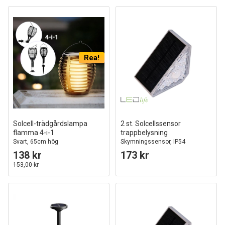
Rea!
Solcell-trädgårdslampa
2 st. Solcellssensor
flamma 4-i-1
trappbelysning
Svart, 65cm hög
Skymningssensor, IP54
138 kr
173 kr
153,00 kr