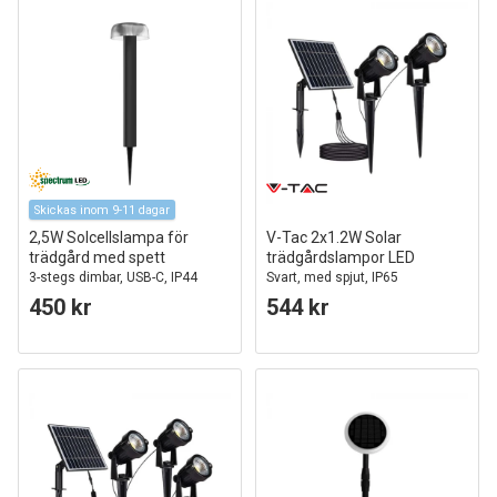
Skickas inom 9-11 dagar
2,5W Solcellslampa för
V-Tac 2x1.2W Solar
trädgård med spett
trädgårdslampor LED
3-stegs dimbar, USB-C, IP44
Svart, med spjut, IP65
utomhus, svart
450 kr
544 kr