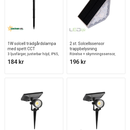
1W solcell trädgårdslampa
2 st. Solcellssensor
med spett CCT
trappbelysning
3 ljusfärger, justerbar höjd, IP65,
Rörelse + skymningssensor,
svart
IP54
184 kr
196 kr