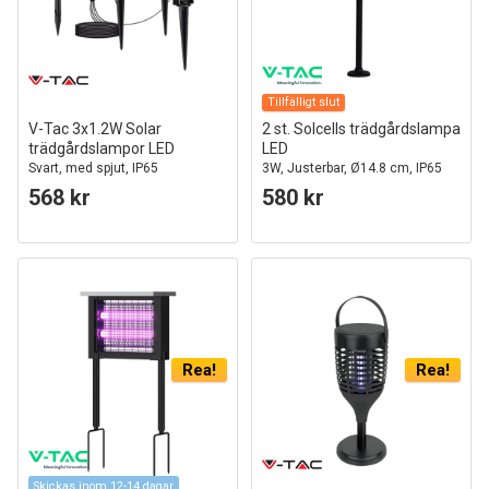
Tillfälligt slut
V-Tac 3x1.2W Solar
2 st. Solcells trädgårdslampa
trädgårdslampor LED
LED
Svart, med spjut, IP65
3W, Justerbar, Ø14.8 cm, IP65
568 kr
580 kr
Rea!
Rea!
Skickas inom 12-14 dagar