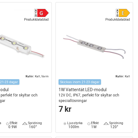
Produktdatablad
Produktdatablad
Kulör:
Kall, Varm
Kulör:
Kall
21-23 dagar
Skickas inom 21-23 dagar
odul
1W Vattentät LED-modul
perfekt för skyltar och
12V DC, IP67, perfekt för skyltar och
ngar
speciallösningar
7 kr
a
Effekt
Spridning
Ljusstyrka
Effekt
Spridning
0.9W
160°
100lm
1W
120°