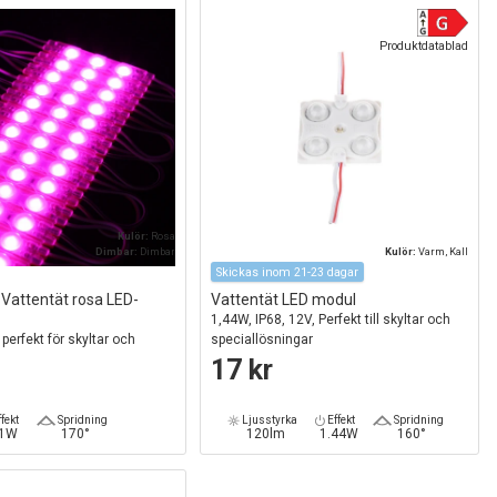
Produktdatablad
Kulör:
Rosa
Dimbar:
Dimbar
Kulör:
Varm, Kall
Skickas inom 21-23 dagar
. Vattentät rosa LED-
Vattentät LED modul
1,44W, IP68, 12V, Perfekt till skyltar och
perfekt för skyltar och
speciallösningar
ngar
17 kr
fekt
Spridning
Ljusstyrka
Effekt
Spridning
,1W
170°
120lm
1.44W
160°