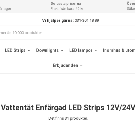
De bästa priserna
Över
å lager
Frakt från bara 49 kr.
Säker
Vi hjälper gärna:
031-301 18 89
LED Strips
Downlights
LED lampor
Inomhus & uto
Erbjudanden
Vattentät Enfärgad LED Strips 12V/24
Det finns 31 produkter.