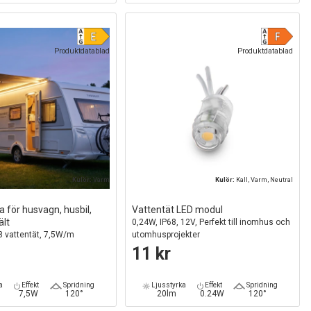
Produktdatablad
Produktdatablad
Kulör:
Varm
Kulör:
Kall, Varm, Neutral
a för husvagn, husbil,
Vattentät LED modul
ält
0,24W, IP68, 12V, Perfekt till inomhus och
68 vattentät, 7,5W/m
utomhusprojekter
11 kr
a
Effekt
Spridning
Ljusstyrka
Effekt
Spridning
7,5W
120°
20lm
0.24W
120°