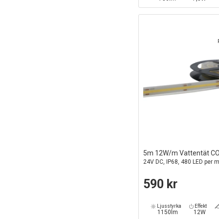
5m 12W/m Vattentät CO
24V DC, IP68, 480 LED per 
590 kr
Ljusstyrka
Effekt
1150lm
12W