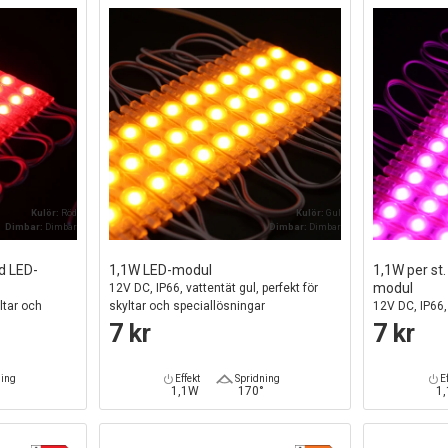
Kulör:
Röd
Kulör:
Gul
Dimbar:
Dimbar
Dimbar:
Dimbar
öd LED-
1,1W LED-modul
1,1W per st
modul
12V DC, IP66, vattentät gul, perfekt för
ltar och
skyltar och speciallösningar
12V DC, IP66, 
speciallösni
7 kr
7 kr
ning
Effekt
Spridning
Ef
1,1W
170°
1