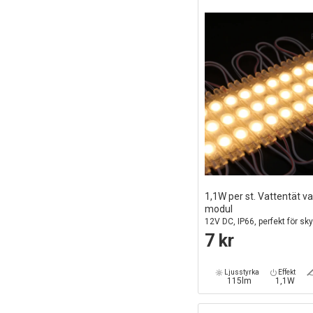
1,1W per st. Vattentät v
modul
12V DC, IP66, perfekt för sky
speciallösningar
7 kr
Ljusstyrka
Effekt
115lm
1,1W