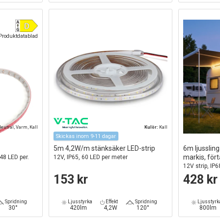
Produktdatablad
eutral, Varm, Kall
Kulör:
Kall
Skickas inom 9-11 dagar
5m 4,2W/m stänksäker LED-strip
6m ljussling
markis, fört
48 LED per.
12V, IP65, 60 LED per meter
12V strip, IP
153 kr
428 kr
Spridning
Ljusstyrka
Effekt
Spridning
Ljusstyrk
30°
420lm
4,2W
120°
800lm