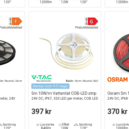
120°
1200lm
12W
120°
1200lm
Produktdatablad
Produktdatablad
lör:
Neutral, Varm
Kulör:
Varm, Neutral, Kall
Skickas inom 9-11 dagar
5m 10W/m Vattentät COB-LED strip
Osram 5m 1
meter, 24V
24V DC, IP67, 320 LED per meter, COB LED
24V DC, IP68 
397 kr
370 kr
Spridning
Ljusstyrka
Effekt
Spridning
Ljusstyrk
120°
840lm
10W
120°
1000lm