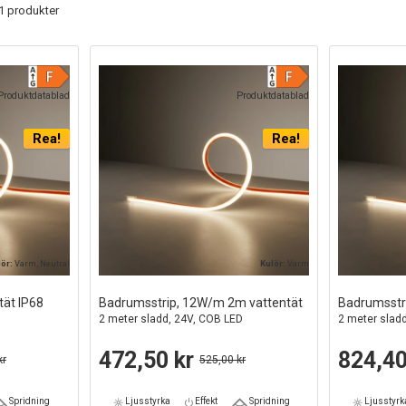
31 produkter
Produktdatablad
Produktdatablad
Rea!
Rea!
lör:
Varm, Neutral
Kulör:
Varm
tät IP68
Badrumsstrip, 12W/m 2m vattentät
Badrumsstr
2 meter sladd, 24V, COB LED
2 meter slad
472,50 kr
824,40
kr
525,00 kr
Spridning
Ljusstyrka
Effekt
Spridning
Ljusstyrk