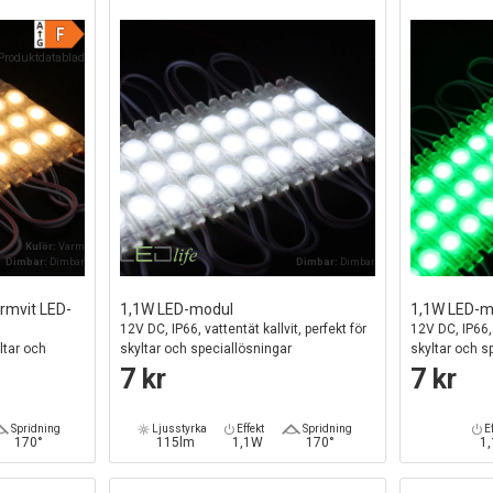
Produktdatablad
Kulör:
Varm
Dimbar:
Dimbar
Dimbar:
Dimbar
armvit LED-
1,1W LED-modul
1,1W LED-m
12V DC, IP66, vattentät kallvit, perfekt för
12V DC, IP66, 
ltar och
skyltar och speciallösningar
skyltar och s
7 kr
7 kr
Spridning
Ljusstyrka
Effekt
Spridning
Ef
170°
115lm
1,1W
170°
1