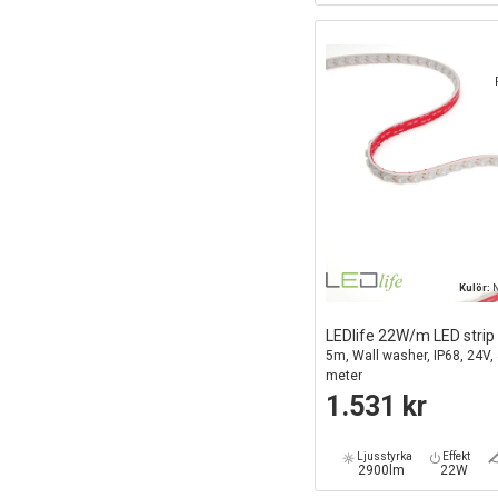
Kulör:
N
LEDlife 22W/m LED strip
5m, Wall washer, IP68, 24V, 
meter
1.531 kr
Ljusstyrka
Effekt
2900lm
22W