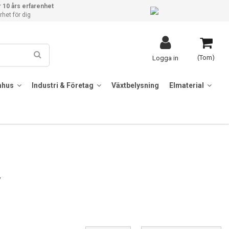
 10 års erfarenhet
het för dig
(Tom)
Logga in
mhus
Industri & Företag
Växtbelysning
Elmaterial
V