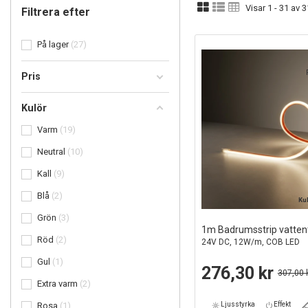
Visar 1 - 31 av 
Filtrera efter
På lager
27
Pris
Kulör
Varm
19
Neutral
10
Kall
9
Blå
2
Ku
Grön
3
1m Badrumsstrip vatten
Röd
2
24V DC, 12W/m, COB LED
Gul
1
276,30 kr
307,00 
Extra varm
2
Rosa
1
Ljusstyrka
Effekt