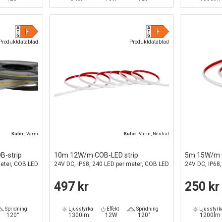
Produktdatablad
Produktdatablad
Kulör:
Varm
Kulör:
Varm, Neutral
B-strip
10m 12W/m COB-LED strip
5m 15W/m C
meter, COB LED
24V DC, IP68, 240 LED per meter, COB LED
24V DC, IP68
497 kr
250 kr
Spridning
Ljusstyrka
Effekt
Spridning
Ljusstyrk
120°
1300lm
12W
120°
1200lm