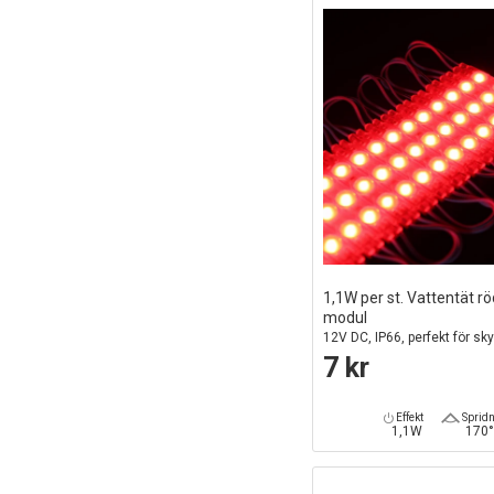
1,1W per st. Vattentät r
modul
12V DC, IP66, perfekt för sky
speciallösningar
7 kr
Effekt
Sprid
1,1W
170°