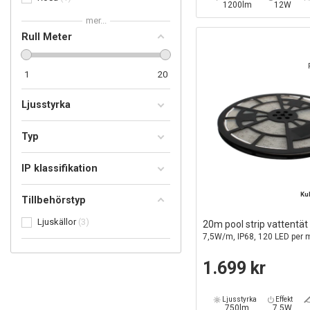
1200lm
12W
mer...
Rull Meter
1
20
Ljusstyrka
Typ
IP klassifikation
Ku
Tillbehörstyp
Ljuskällor
3
20m pool strip vattentät
7,5W/m, IP68, 120 LED per 
1.699 kr
Ljusstyrka
Effekt
750lm
7,5W