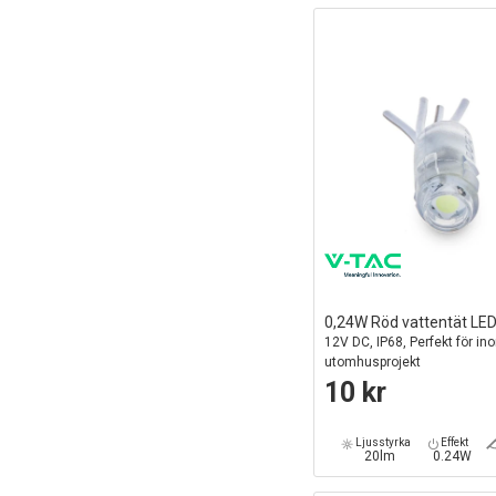
0,24W Röd vattentät LE
12V DC, IP68, Perfekt för i
utomhusprojekt
10 kr
Ljusstyrka
Effekt
20lm
0.24W