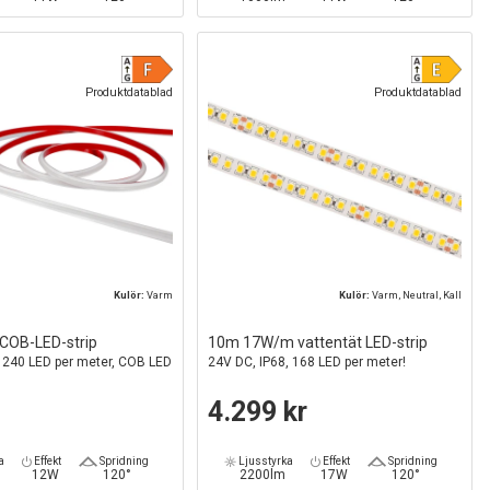
Produktdatablad
Produktdatablad
Kulör:
Varm
Kulör:
Varm, Neutral, Kall
OB-LED-strip
10m 17W/m vattentät LED-strip
, 240 LED per meter, COB LED
24V DC, IP68, 168 LED per meter!
4.299 kr
a
Effekt
Spridning
Ljusstyrka
Effekt
Spridning
12W
120°
2200lm
17W
120°