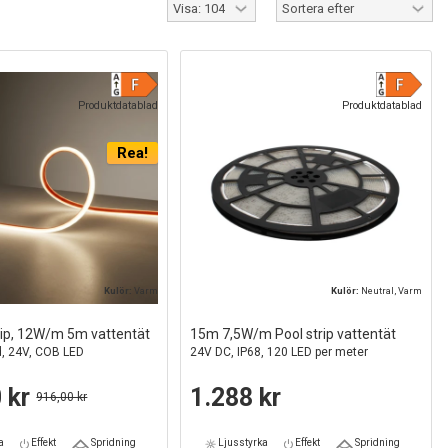
Produktdatablad
Produktdatablad
Rea!
Kulör:
Varm
Kulör:
Neutral, Varm
ip, 12W/m 5m vattentät
15m 7,5W/m Pool strip vattentät
d, 24V, COB LED
24V DC, IP68, 120 LED per meter
 kr
1.288 kr
916,00 kr
a
Effekt
Spridning
Ljusstyrka
Effekt
Spridning