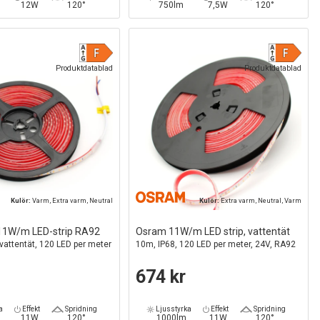
12W
120°
750lm
7,5W
120°
Produktdatablad
Produktdatablad
Kulör:
Varm, Extra varm, Neutral
Kulör:
Extra varm, Neutral, Varm
1W/m LED-strip RA92
Osram 11W/m LED strip, vattentät
vattentät, 120 LED per meter
10m, IP68, 120 LED per meter, 24V, RA92
674 kr
a
Effekt
Spridning
Ljusstyrka
Effekt
Spridning
11W
120°
1000lm
11W
120°