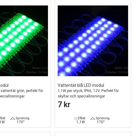
Kulör:
Grön
Kulör:
Blå
Dimbar:
Dimbar
Dimbar:
Dimbar
odul
Vattentät blå LED modul
vattentät grön, perfekt för
1,1W per styck, IP66, 12V, Perfekt för
peciallösningar
skyltar och speciallösningar
7 kr
fekt
Spridning
Effekt
Spridning
,1W
170°
1,1W
170°