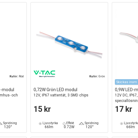
Kulör:
Röd
Kulör:
Grön
Skickas inom 
D-modul
0,72W Grön LED modul
0,9W LED-m
nomhus- och
12V, IP67 vattentät, 3 SMD chips
12V DC, IP67, 
speciallösni
15 kr
17 kr
Spridning
Ljusstyrka
Effekt
Spridning
Ljusstyrk
120°
66lm
0.72W
120°
66lm