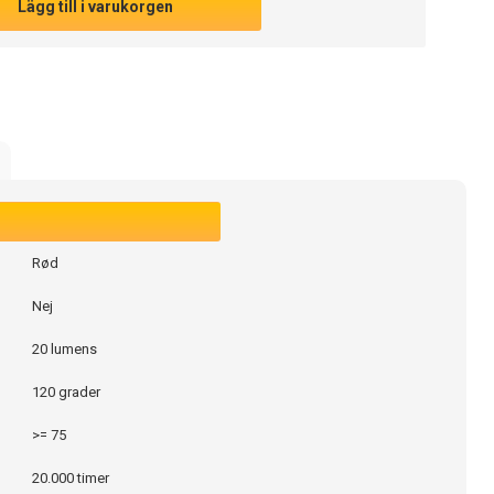
Lägg till i varukorgen
Rød
Nej
20 lumens
120 grader
>= 75
20.000 timer