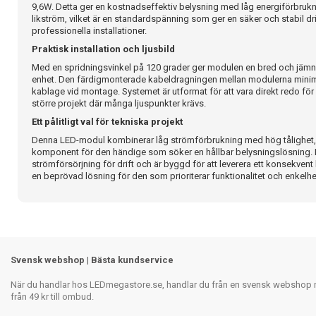
9,6W. Detta ger en kostnadseffektiv belysning med låg energiförbruk
likström, vilket är en standardspänning som ger en säker och stabil d
professionella installationer.
Praktisk installation och ljusbild
Med en spridningsvinkel på 120 grader ger modulen en bred och jämn 
enhet. Den färdigmonterade kabeldragningen mellan modulerna minim
kablage vid montage. Systemet är utformat för att vara direkt redo för in
större projekt där många ljuspunkter krävs.
Ett pålitligt val för tekniska projekt
Denna LED-modul kombinerar låg strömförbrukning med hög tålighet, vi
komponent för den händige som söker en hållbar belysningslösning. 
strömförsörjning för drift och är byggd för att leverera ett konsekvent 
en beprövad lösning för den som prioriterar funktionalitet och enkelhet 
Svensk webshop | Bästa kundservice
När du handlar hos LEDmegastore.se, handlar du från en svensk webshop med
från 49 kr till ombud.