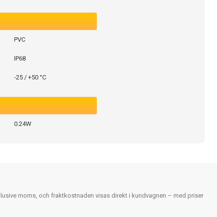
PVC
IP68
-25 / +50 °C
0.24W
nklusive moms, och fraktkostnaden visas direkt i kundvagnen – med priser