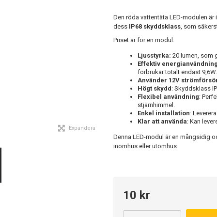
Den röda vattentäta LED-modulen är 
dess
IP68 skyddsklass
, som säkerst
Priset är för en modul.
Ljusstyrka:
20 lumen, som g
Effektiv energianvändnin
förbrukar totalt endast 9,6W.
Använder 12V strömförsör
Högt skydd
: Skyddsklass IP
Flexibel användning
: Perf
stjärnhimmel.
Enkel installation
: Leverer
Klar att använda
: Kan leve
Expandera
Denna LED-modul är en mångsidig och 
inomhus eller utomhus.
10 kr