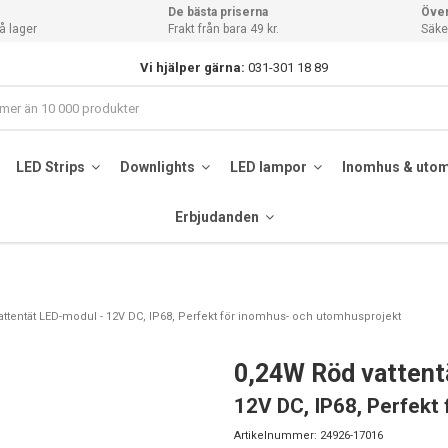
De bästa priserna
Över
å lager
Frakt från bara 49 kr.
Säker
Vi hjälper gärna:
031-301 18 89
LED Strips
Downlights
LED lampor
Inomhus & uto
Erbjudanden
attentät LED-modul - 12V DC, IP68, Perfekt för inomhus- och utomhusprojekt
0,24W Röd vatten
12V DC, IP68, Perfekt
Artikelnummer:
24926-17016