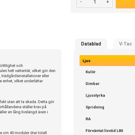
-
+
Datablad
V-Tac
Ljus
rlitlighet och
n helt vattentät, vilket gör den
Kulör
rädgårdsinstallationer eller
enhet, vilket underlättar
Dimbar
Ljusstyrka
fukt utan att ta skada. Detta gör
örhållandena ställer krav på
Spridning
ler en lång livslängd även i
RA
Förväntat livstid L80
ie om 40 moduler drar totalt