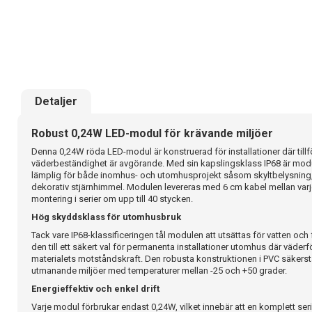
Detaljer
Robust 0,24W LED-modul för krävande miljöer
Denna 0,24W röda LED-modul är konstruerad för installationer där tillfö
väderbeständighet är avgörande. Med sin kapslingsklass IP68 är module
lämplig för både inomhus- och utomhusprojekt såsom skyltbelysning, t
dekorativ stjärnhimmel. Modulen levereras med 6 cm kabel mellan varje 
montering i serier om upp till 40 stycken.
Hög skyddsklass för utomhusbruk
Tack vare IP68-klassificeringen tål modulen att utsättas för vatten och 
den till ett säkert val för permanenta installationer utomhus där väderf
materialets motståndskraft. Den robusta konstruktionen i PVC säkerstäl
utmanande miljöer med temperaturer mellan -25 och +50 grader.
Energieffektiv och enkel drift
Varje modul förbrukar endast 0,24W, vilket innebär att en komplett ser