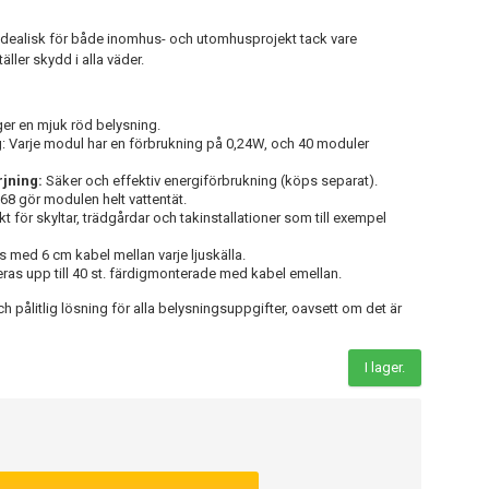
idealisk för både inomhus- och utomhusprojekt tack vare
äller skydd i alla väder.
er en mjuk röd belysning.
g
: Varje modul har en förbrukning på 0,24W, och 40 moduler
jning:
Säker och effektiv energiförbrukning (köps separat).
68 gör modulen helt vattentät.
ekt för skyltar, trädgårdar och takinstallationer som till exempel
as med 6 cm kabel mellan varje ljuskälla.
reras upp till 40 st. färdigmonterade med kabel emellan.
pålitlig lösning för alla belysningsuppgifter, oavsett om det är
I lager.