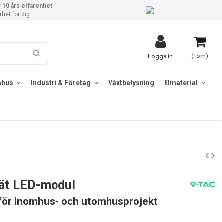
 10 års erfarenhet
het för dig
(Tom)
Logga in
mhus
Industri & Företag
Växtbelysning
Elmaterial
tät LED-modul
 för inomhus- och utomhusprojekt