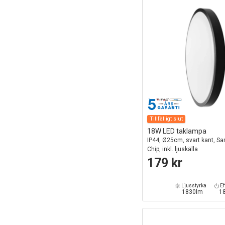
Tillfälligt slut
18W LED taklampa
IP44, Ø25cm, svart kant, 
Chip, inkl. ljuskälla
179 kr
Ljusstyrka
Ef
1830lm
1