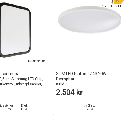
Produktdatablad
Kulör:
Neutral
nsorlampa
SLIM LED Plafond Ø43 20W
Dæmpbar
 29,5cm, Samsung LED Chip,
ärrkontroll, inbyggd sensor,
Belid
2.504 kr
jusstyrka
Effekt
Effekt
1830lm
18W
20W