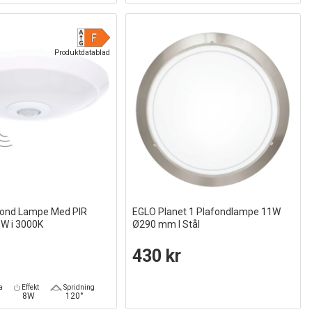
Produktdatablad
fond Lampe Med PIR
EGLO Planet 1 Plafondlampe 11W
8W i 3000K
Ø290 mm I Stål
430 kr
a
Effekt
Spridning
8W
120°