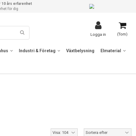
 10 års erfarenhet
het för dig
(Tom)
Logga in
mhus
Industri & Företag
Växtbelysning
Elmaterial