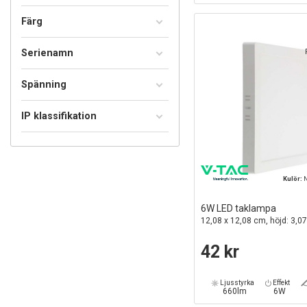
Färg
Serienamn
Spänning
IP klassifikation
Kulör:
N
6W LED taklampa
12,08 x 12,08 cm, höjd: 3,07
42 kr
Ljusstyrka
Effekt
660lm
6W