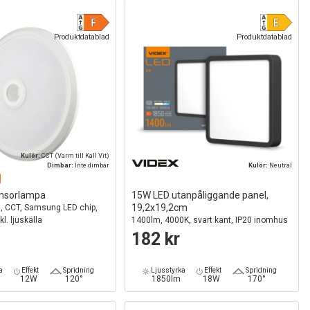
Produktdatablad
Produktdatablad
Kulör:
CCT (Varm till Kall Vit)
Dimbar:
Inte dimbar
Kulör:
Neutral
nsorlampa
15W LED utanpåliggande panel,
19,2x19,2cm
, CCT, Samsung LED chip,
kl. ljuskälla
1400lm, 4000K, svart kant, IP20 inomhus
182 kr
a
Effekt
Spridning
Ljusstyrka
Effekt
Spridning
12W
120°
1850lm
18W
170°