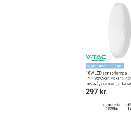
Skickas inom 9-11 dagar
18W LED sensorlampa
IP44, Ø29,5cm, vit kant, inb
mikrovågssensor, fjärrkontrol
ljuskälla
297 kr
Ljusstyrka
Ef
1830lm
1