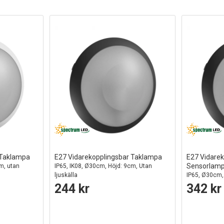
 Taklampa
E27 Vidarekopplingsbar Taklampa
E27 Vidarek
Sensorlam
m, utan
IP65, IK08, Ø30cm, Höjd: 9cm, Utan
ljuskälla
IP65, Ø30cm,
Mikrovågssens
244 kr
342 kr