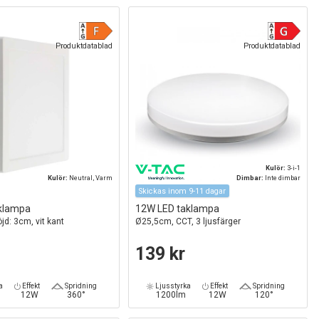
Produktdatablad
Produktdatablad
Kulör:
3-i-1
Kulör:
Neutral, Varm
Dimbar:
Inte dimbar
Skickas inom 9-11 dagar
klampa
12W LED taklampa
jd: 3cm, vit kant
Ø25,5cm, CCT, 3 ljusfärger
139 kr
a
Effekt
Spridning
Ljusstyrka
Effekt
Spridning
12W
360°
1200lm
12W
120°