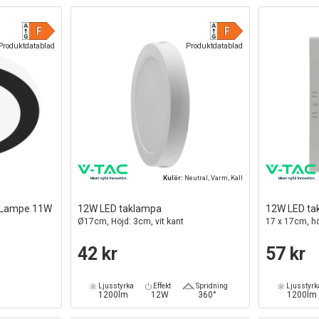
Produktdatablad
Produktdatablad
Kulör:
Neutral, Varm, Kall
d Lampe 11W
12W LED taklampa
12W LED ta
Ø17cm, Höjd: 3cm, vit kant
17 x 17cm, hö
42 kr
57 kr
Ljusstyrka
Effekt
Spridning
Ljusstyrk
1200lm
12W
360°
1200lm