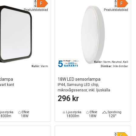
Produktdatablad
Produktdatablad
Kulör:
Varm, Neutral, Kall
Kulör:
Varm
Dimbar:
Inte dimbar
klampa
18W LED sensorlampa
vart kant
IP44, Samsung LED chip,
mikrovågssensor, inkl. ljuskälla
296 kr
jusstyrka
Effekt
Ljusstyrka
Effekt
Spridning
1830lm
18W
1830lm
18W
120°