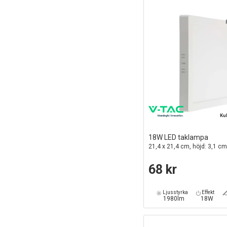
Ku
18W LED taklampa
21,4 x 21,4 cm, höjd: 3,1 cm,
68 kr
Ljusstyrka
Effekt
1980lm
18W