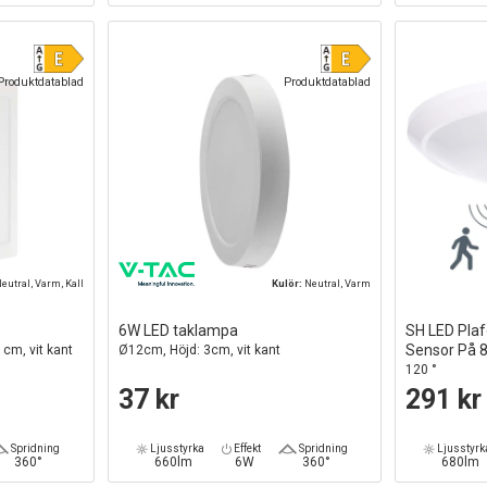
Produktdatablad
Produktdatablad
eutral, Varm, Kall
Kulör:
Neutral, Varm
6W LED taklampa
SH LED Pla
Sensor På 
 cm, vit kant
Ø12cm, Höjd: 3cm, vit kant
120 °
37 kr
291 kr
Spridning
Ljusstyrka
Effekt
Spridning
Ljusstyrk
360°
660lm
6W
360°
680lm