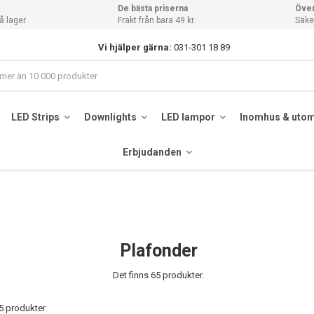
De bästa priserna
Över
å lager
Frakt från bara 49 kr.
Säker
Vi hjälper gärna:
031-301 18 89
LED Strips
Downlights
LED lampor
Inomhus & uto
Erbjudanden
Plafonder
Det finns 65 produkter.
65 produkter