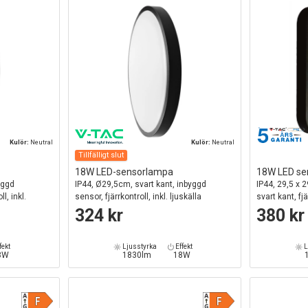
Kulör:
Neutral
Kulör:
Neutral
Tillfälligt slut
18W LED-sensorlampa
18W LED se
yggd
IP44, Ø29,5cm, svart kant, inbyggd
IP44, 29,5 x
l, inkl.
sensor, fjärrkontroll, inkl. ljuskälla
svart kant, fj
inkl. ljuskälla
324 kr
380 kr
fekt
Ljusstyrka
Effekt
L
8W
1830lm
18W