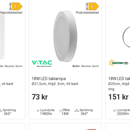
Produktdatablad
Produktdatablad
lör:
Neutral, Varm
Kulör:
Neutral, Varm
18W LED taklampa
18W LED ta
 vit kant
Ø21,5cm, Höjd: 3cm, Vit kant
Ø25cm, Höjd: 
ring
73 kr
151 kr
Spridning
Ljusstyrka
Effekt
Spridning
Ljusstyrk
360°
1980lm
18W
360°
2000lm