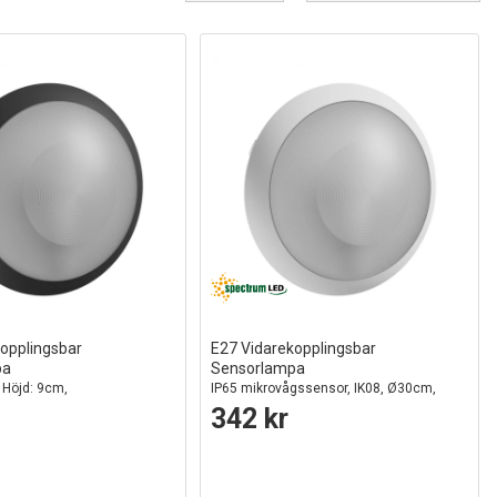
opplingsbar
E27 Vidarekopplingsbar
pa
Sensorlampa
 Höjd: 9cm,
IP65 mikrovågssensor, IK08, Ø30cm,
or, IK08, utan ljuskälla
Höjd: 9cm, utan ljuskälla
342 kr