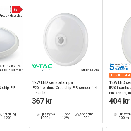
Produktdatablad
arm, Neutral, Kall
mbar:
Inte dimbar
Kulör:
Neutral
Tillfälligt slut
12W LED sensorlampa
12W LED se
chip, PIR-
IP20 inomhus, Cree chip, PIR sensor, inkl.
IP20 inomhus
ljuskälla
PIR sensor, in
367 kr
404 kr
Spridning
Ljusstyrka
Effekt
Spridning
Ljusstyrk
120°
1000lm
12W
120°
900lm