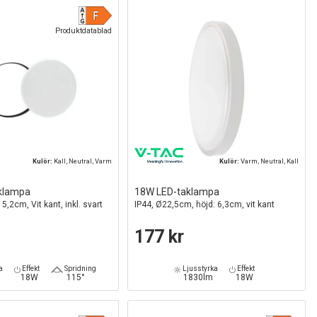
Produktdatablad
Kulör:
Kall, Neutral, Varm
Kulör:
Varm, Neutral, Kall
klampa
18W LED-taklampa
5,2cm, Vit kant, inkl. svart
IP44, Ø22,5cm, höjd: 6,3cm, vit kant
177 kr
a
Effekt
Spridning
Ljusstyrka
Effekt
18W
115°
1830lm
18W