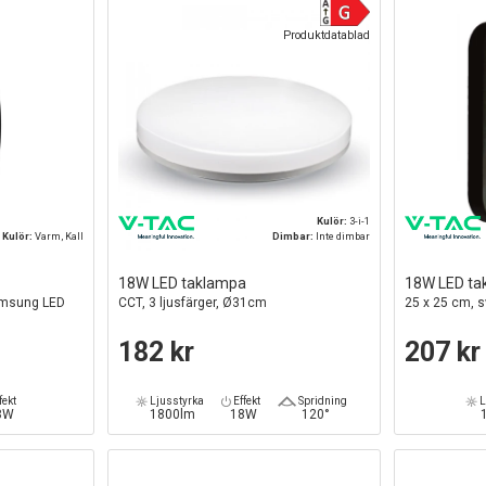
Produktdatablad
Kulör:
3-i-1
Kulör:
Varm, Kall
Dimbar:
Inte dimbar
18W LED taklampa
18W LED ta
Samsung LED
CCT, 3 ljusfärger, Ø31cm
25 x 25 cm, s
182 kr
207 kr
fekt
Ljusstyrka
Effekt
Spridning
L
8W
1800lm
18W
120°