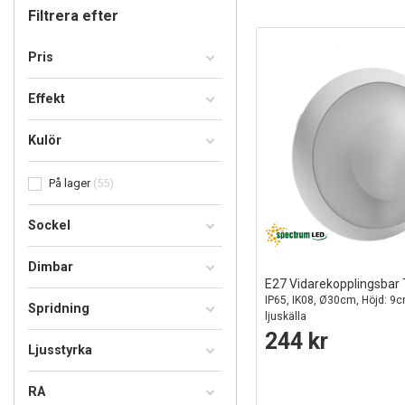
Filtrera efter
Pris
Effekt
Kulör
På lager
55
Sockel
Dimbar
E27 Vidarekopplingsbar
IP65, IK08, Ø30cm, Höjd: 9c
Spridning
ljuskälla
244 kr
Ljusstyrka
RA