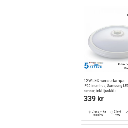
Kulör:
V
Di
12W LED-sensorlampa
IP20 inomhus, Samsung LED-
sensor, inkl. ljuskälla
339 kr
Ljusstyrka
Effekt
900lm
12W