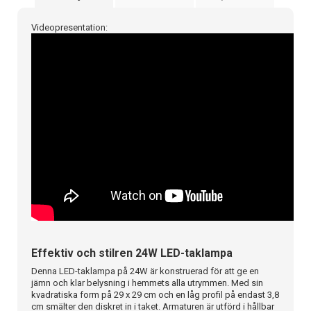
Videopresentation:
Effektiv och stilren 24W LED-taklampa
Denna LED-taklampa på 24W är konstruerad för att ge en
jämn och klar belysning i hemmets alla utrymmen. Med sin
kvadratiska form på 29 x 29 cm och en låg profil på endast 3,8
cm smälter den diskret in i taket. Armaturen är utförd i hållbar