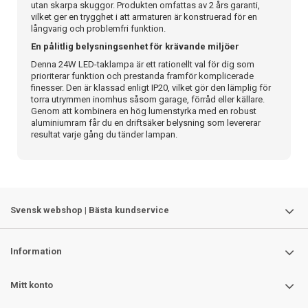
utan skarpa skuggor. Produkten omfattas av 2 års garanti,
vilket ger en trygghet i att armaturen är konstruerad för en
långvarig och problemfri funktion.
En pålitlig belysningsenhet för krävande miljöer
Denna 24W LED-taklampa är ett rationellt val för dig som
prioriterar funktion och prestanda framför komplicerade
finesser. Den är klassad enligt IP20, vilket gör den lämplig för
torra utrymmen inomhus såsom garage, förråd eller källare.
Genom att kombinera en hög lumenstyrka med en robust
aluminiumram får du en driftsäker belysning som levererar
resultat varje gång du tänder lampan.
Svensk webshop | Bästa kundservice
Information
Mitt konto