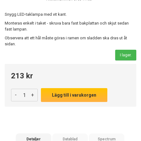
Snygg LED-taklampa med vit kant.
Monteras enkelt i taket - skruva bara fast bakplattan och skjut sedan
fast lampan.
Observera att ett hål måste göras i ramen om sladden ska dras ut åt
sidan.
I lager.
213 kr
-
+
Lägg till i varukorgen
Detaljer
Datablad
Spectrum