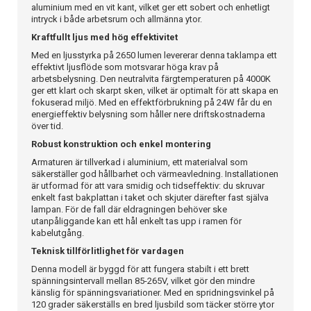
aluminium med en vit kant, vilket ger ett sobert och enhetligt
intryck i både arbetsrum och allmänna ytor.
Kraftfullt ljus med hög effektivitet
Med en ljusstyrka på 2650 lumen levererar denna taklampa ett
effektivt ljusflöde som motsvarar höga krav på
arbetsbelysning. Den neutralvita färgtemperaturen på 4000K
ger ett klart och skarpt sken, vilket är optimalt för att skapa en
fokuserad miljö. Med en effektförbrukning på 24W får du en
energieffektiv belysning som håller nere driftskostnaderna
över tid.
Robust konstruktion och enkel montering
Armaturen är tillverkad i aluminium, ett materialval som
säkerställer god hållbarhet och värmeavledning. Installationen
är utformad för att vara smidig och tidseffektiv: du skruvar
enkelt fast bakplattan i taket och skjuter därefter fast själva
lampan. För de fall där eldragningen behöver ske
utanpåliggande kan ett hål enkelt tas upp i ramen för
kabelutgång.
Teknisk tillförlitlighet för vardagen
Denna modell är byggd för att fungera stabilt i ett brett
spänningsintervall mellan 85-265V, vilket gör den mindre
känslig för spänningsvariationer. Med en spridningsvinkel på
120 grader säkerställs en bred ljusbild som täcker större ytor