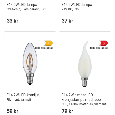
E14 2W LED-lampa
E14 2W LED-lampa
Cree-chip, 6 års garanti, T26
24V DC, P45
33 kr
37 kr
Produktdatablad
Produktdatablad
E14 2W LED-kronljus
E14 2W dimbar LED-
kronljuslampa med topp
Filament, varmvit
C35, 140lm, matt glas, filament
59 kr
79 kr