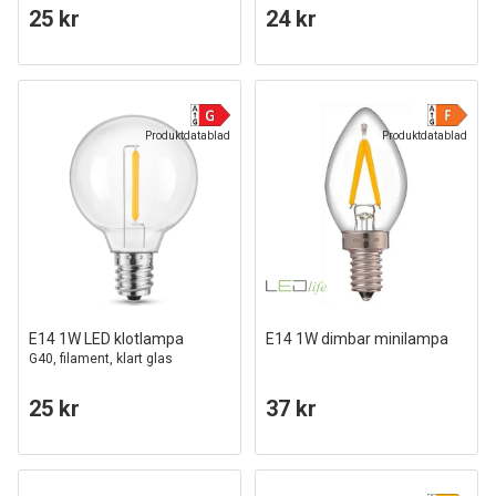
25 kr
24 kr
Produktdatablad
Produktdatablad
E14 1W LED klotlampa
E14 1W dimbar minilampa
G40, filament, klart glas
25 kr
37 kr