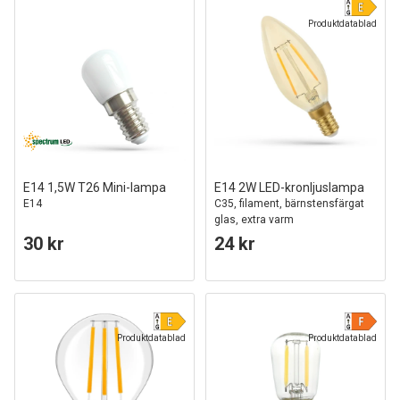
Produktdatablad
E14 1,5W T26 Mini-lampa
E14 2W LED-kronljuslampa
E14
C35, filament, bärnstensfärgat
glas, extra varm
30 kr
24 kr
Produktdatablad
Produktdatablad