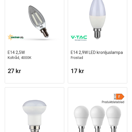
E14 2,5W
E14 2,9W LED kronljuslampa
Koltråd, 4000K
Frostad
27 kr
17 kr
Produktdatablad