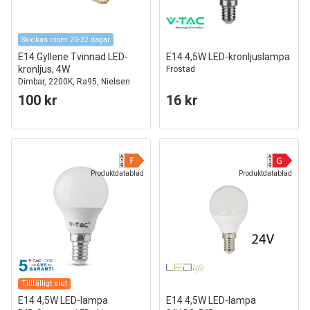
Skickas inom 20-22 dagar
E14 Gyllene Tvinnad LED-
E14 4,5W LED-kronljuslampa
kronljus, 4W
Frostad
Dimbar, 2200K, Ra95, Nielsen
Light
100 kr
16 kr
Produktdatablad
Produktdatablad
Tillfälligt slut
E14 4,5W LED-lampa
E14 4,5W LED-lampa