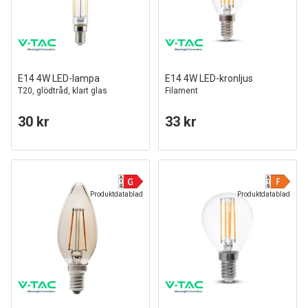
E14 4W LED-lampa
E14 4W LED-kronljus
T20, glödtråd, klart glas
Filament
30 kr
33 kr
Produktdatablad
Produktdatablad