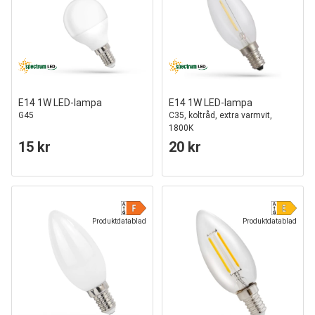
E14 1W LED-lampa
E14 1W LED-lampa
G45
C35, koltråd, extra varmvit,
1800K
15 kr
20 kr
Produktdatablad
Produktdatablad