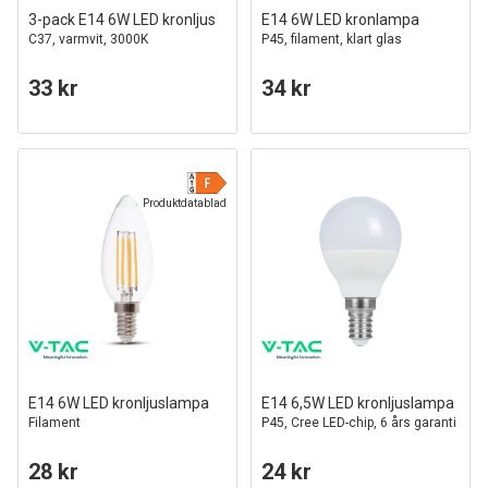
3-pack E14 6W LED kronljus
E14 6W LED kronlampa
C37, varmvit, 3000K
P45, filament, klart glas
33 kr
34 kr
Produktdatablad
E14 6W LED kronljuslampa
E14 6,5W LED kronljuslampa
Filament
P45, Cree LED-chip, 6 års garanti
28 kr
24 kr