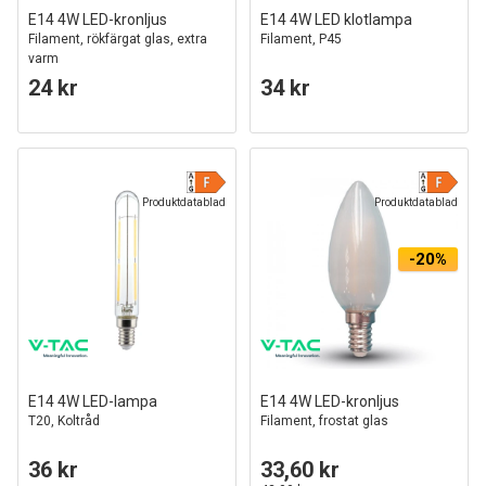
E14 4W LED-kronljus
E14 4W LED klotlampa
Filament, rökfärgat glas, extra
Filament, P45
varm
24 kr
34 kr
Produktdatablad
Produktdatablad
-20%
E14 4W LED-lampa
E14 4W LED-kronljus
T20, Koltråd
Filament, frostat glas
36 kr
33,60 kr