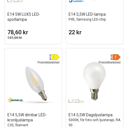
E14 5W LUX5 LED-
E14 5,5W LED-lampa
spotlampa
P45, Samsung LED-chip
78,60 kr
22 kr
131,00 kr
Produktdatablad
Produktdatablad
E14 5,5W dimbar LED-
E14 5,5W Dagsljuslampa
kronljuslampa
5000K, för foto och ljusterapi, RA
C35, filament
90