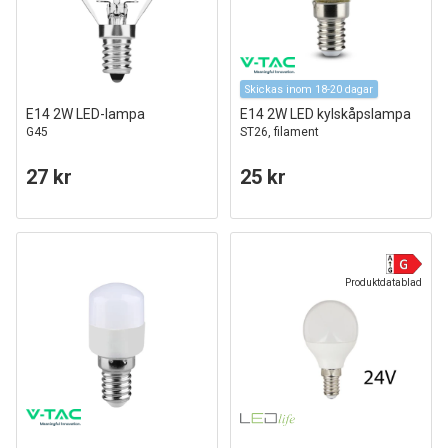
Skickas inom 18-20 dagar
E14 2W LED-lampa
E14 2W LED kylskåpslampa
G45
ST26, filament
27 kr
25 kr
Produktdatablad