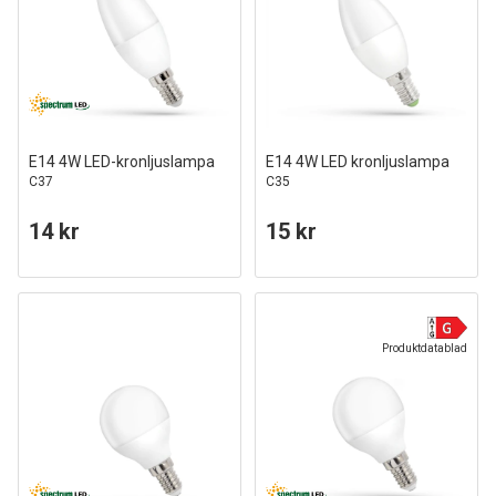
E14 4W LED-kronljuslampa
E14 4W LED kronljuslampa
C37
C35
14 kr
15 kr
Produktdatablad