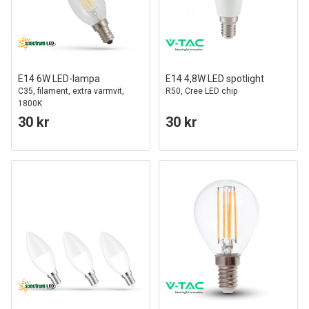
E14 6W LED-lampa
E14 4,8W LED spotlight
C35, filament, extra varmvit,
R50, Cree LED chip
1800K
30 kr
30 kr