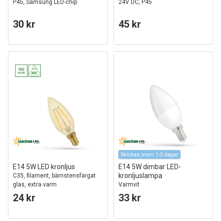
P45, Samsung LED-chip
24V DC, P45
30 kr
45 kr
Skickas inom 1-3 dagar
E14 5W LED kronljus
E14 5W dimbar LED-
kronljuslampa
C35, filament, bärnstensfärgat
glas, extra varm
Varmvit
24 kr
33 kr