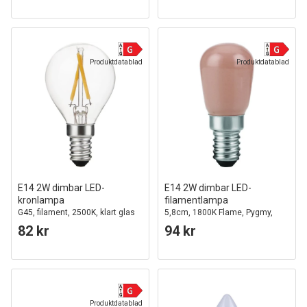
Produktdatablad
Produktdatablad
E14 2W dimbar LED-
E14 2W dimbar LED-
kronlampa
filamentlampa
G45, filament, 2500K, klart glas
5,8cm, 1800K Flame, Pygmy,
90lm
82 kr
94 kr
Produktdatablad