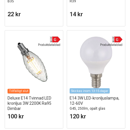
B35
R39
22 kr
14 kr
Produktdatablad
Produktdatablad
Tillfälligt slut
Skickas inom 13-15 dagar
Deluxe E14 Tvinnad LED
E14 3W LED-kronljuslampa,
kronljus 3W 2200K Ra95
12-60V
Dimbar
G45, 250lm, opalt glas
100 kr
120 kr