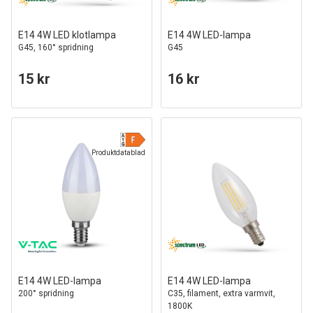
E14 4W LED klotlampa
E14 4W LED-lampa
G45, 160° spridning
G45
15 kr
16 kr
Produktdatablad
E14 4W LED-lampa
E14 4W LED-lampa
200° spridning
C35, filament, extra varmvit,
1800K