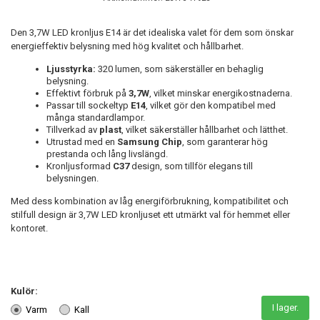
Den 3,7W LED kronljus E14 är det idealiska valet för dem som önskar
energieffektiv belysning med hög kvalitet och hållbarhet.
Ljusstyrka:
320 lumen, som säkerställer en behaglig
belysning.
Effektivt förbruk på
3,7W
, vilket minskar energikostnaderna.
Passar till sockeltyp
E14
, vilket gör den kompatibel med
många standardlampor.
Tillverkad av
plast
, vilket säkerställer hållbarhet och lätthet.
Utrustad med en
Samsung Chip
, som garanterar hög
prestanda och lång livslängd.
Kronljusformad
C37
design, som tillför elegans till
belysningen.
Med dess kombination av låg energiförbrukning, kompatibilitet och
stilfull design är 3,7W LED kronljuset ett utmärkt val för hemmet eller
kontoret.
Kulör:
I lager.
Varm
Kall