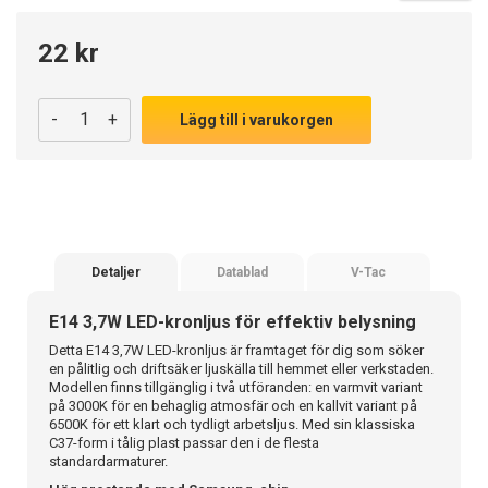
22 kr
-
+
Lägg till i varukorgen
Detaljer
Datablad
V-Tac
E14 3,7W LED-kronljus för effektiv belysning
Detta E14 3,7W LED-kronljus är framtaget för dig som söker
en pålitlig och driftsäker ljuskälla till hemmet eller verkstaden.
Modellen finns tillgänglig i två utföranden: en varmvit variant
på 3000K för en behaglig atmosfär och en kallvit variant på
6500K för ett klart och tydligt arbetsljus. Med sin klassiska
C37-form i tålig plast passar den i de flesta
standardarmaturer.