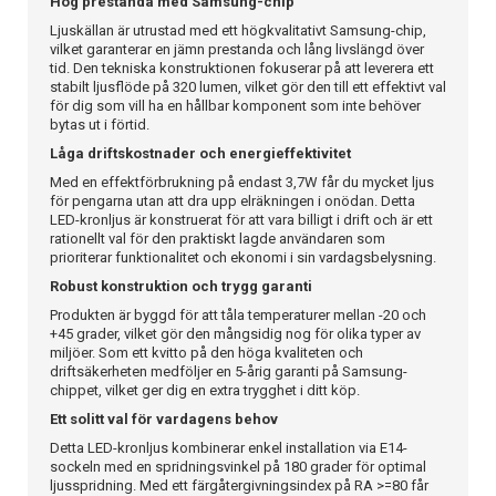
Hög prestanda med Samsung-chip
Ljuskällan är utrustad med ett högkvalitativt Samsung-chip,
vilket garanterar en jämn prestanda och lång livslängd över
tid. Den tekniska konstruktionen fokuserar på att leverera ett
stabilt ljusflöde på 320 lumen, vilket gör den till ett effektivt val
för dig som vill ha en hållbar komponent som inte behöver
bytas ut i förtid.
Låga driftskostnader och energieffektivitet
Med en effektförbrukning på endast 3,7W får du mycket ljus
för pengarna utan att dra upp elräkningen i onödan. Detta
LED-kronljus är konstruerat för att vara billigt i drift och är ett
rationellt val för den praktiskt lagde användaren som
prioriterar funktionalitet och ekonomi i sin vardagsbelysning.
Robust konstruktion och trygg garanti
Produkten är byggd för att tåla temperaturer mellan -20 och
+45 grader, vilket gör den mångsidig nog för olika typer av
miljöer. Som ett kvitto på den höga kvaliteten och
driftsäkerheten medföljer en 5-årig garanti på Samsung-
chippet, vilket ger dig en extra trygghet i ditt köp.
Ett solitt val för vardagens behov
Detta LED-kronljus kombinerar enkel installation via E14-
sockeln med en spridningsvinkel på 180 grader för optimal
ljusspridning. Med ett färgåtergivningsindex på RA >=80 får