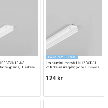
Skickas inom 9-11 dagar
fil BEGTON12 J/S
1m aluminiumprofil UNI12 BCD/U
 utanpåliggande, LED-skena
Vit lackerad, utanpåliggande, LED-skena
124 kr