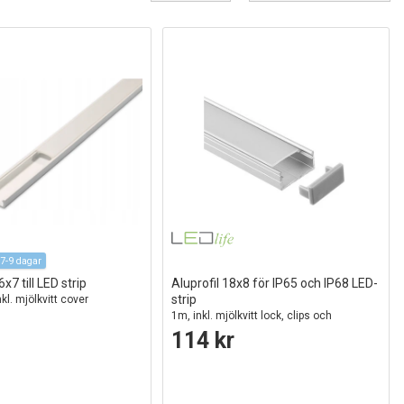
7-9 dagar
x7 till LED strip
Aluprofil 18x8 för IP65 och IP68 LED-
strip
nkl. mjölkvitt cover
1m, inkl. mjölkvitt lock, clips och
ändstycken, anodiserad
114 kr