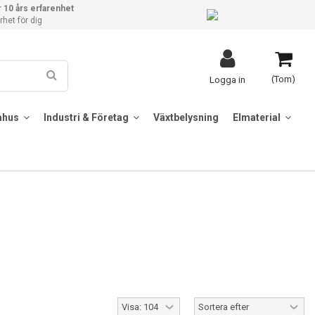
 10 års erfarenhet
het för dig
(Tom)
Logga in
mhus
Industri & Företag
Växtbelysning
Elmaterial