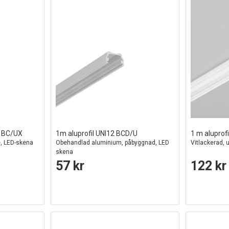
0 BC/UX
1m aluprofil UNI12 BCD/U
1 m alupro
, LED-skena
Obehandlad aluminium, påbyggnad, LED
Vitlackerad,
skena
57 kr
122 kr