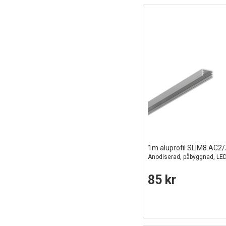
1m aluprofil SLIM8 AC2
Anodiserad, påbyggnad, LE
85 kr