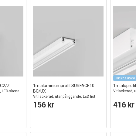
Skickas inom 
AC2/Z
1m aluminiumprofil SURFACE10
1m aluprofi
BC/UX
e, LED-skena
Vitlackerad,
Vit lackerad, utanpåliggande, LED list
156 kr
416 kr