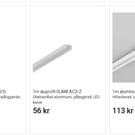
J/S
1m aluprofil SLIM8 AC2/Z
1m alumini
npåliggande,
Obehandlad aluminium, påbyggnad, LED
Vitlackerad,
kanal
56 kr
113 kr