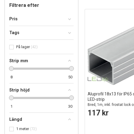
Filtrera efter
Pris
Tags
På lager
42
Strip mm
8
50
Strip höjd
Aluprofil 18x13 för IP65
LED-strip
Bred, 1m, inkl. frostat lock o
1
30
eloxerad
117 kr
Längd
1 meter
72