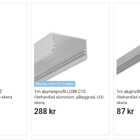
Skickas inom 9-11 dagar
/Z
1m aluminiprofil LOWI C10
1m aluprof
D-skena
Obehandlad aluminium, påbyggnad, LED-
Obehandlad a
skena
skena
288 kr
87 kr