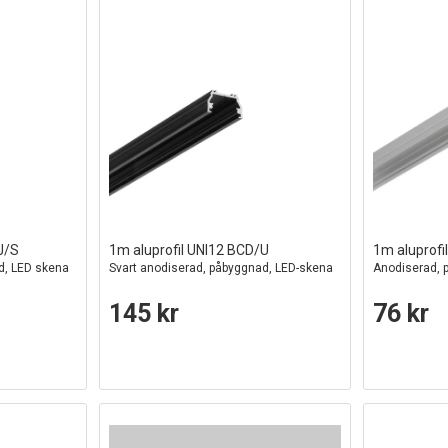
J/S
1m aluprofil UNI12 BCD/U
1m aluprof
d, LED skena
Svart anodiserad, påbyggnad, LED-skena
Anodiserad, 
145 kr
76 kr