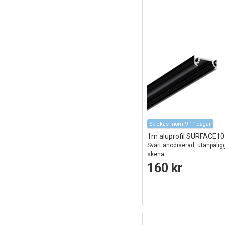
Skickas inom 9-11 dagar
1m aluprofil SURFACE1
Svart anodiserad, utanpålig
skena
160 kr