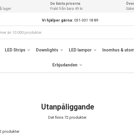
De bästa priserna
Över
å lager
Frakt från bara 49 kr.
Säker
Vi hjälper gärna:
031-301 18 89
LED Strips
Downlights
LED lampor
Inomhus & uto
Erbjudanden
Utanpåliggande
Det finns 72 produkter.
72 produkter