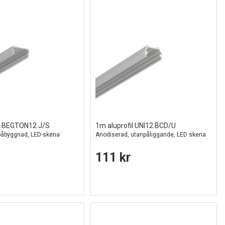
il BEGTON12 J/S
1m aluprofil UNI12 BCD/U
påbyggnad, LED-skena
Anodiserad, utanpåliggande, LED skena
111 kr