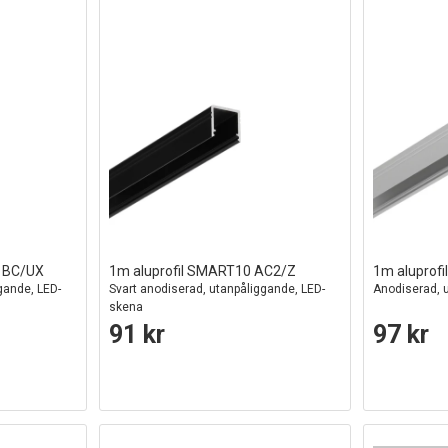
0 BC/UX
1m aluprofil SMART10 AC2/Z
1m aluprof
gande, LED-
Svart anodiserad, utanpåliggande, LED-
Anodiserad, 
skena
91 kr
97 kr