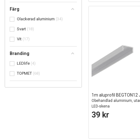
Färg
Olackerad aluminium
34
Svart
18
Vit
17
Branding
LEDlife
4
TOPMET
68
1m aluprofil BEGTON12 
Obehandlad aluminium, uta
LED-skena
39 kr