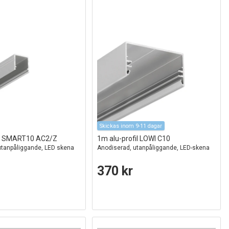
Skickas inom 9-11 dagar
il SMART10 AC2/Z
1m alu-profil LOWI C10
utanpåliggande, LED skena
Anodiserad, utanpåliggande, LED-skena
370 kr