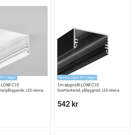
9-11 dagar
Skickas inom 9-11 dagar
l LOWI C10
1m aluprofil LOWI C10
 utanpåliggande, LED-skena
Svartlackerad, påbyggnad, LED-skena
542 kr