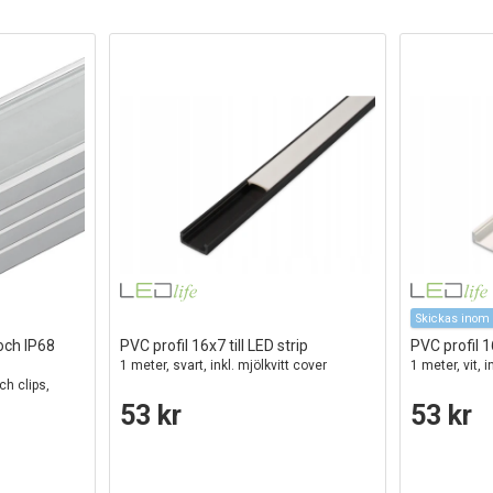
Skickas inom 
 och IP68
PVC profil 16x7 till LED strip
PVC profil 16
1 meter, svart, inkl. mjölkvitt cover
1 meter, vit, i
ch clips,
53 kr
53 kr