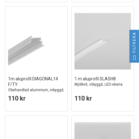
FILTRERA
1m aluprofil DIAGONAL14
1 m aluprofil SLASH8
F/TY
Mjölkvit, inbyggd, LED-skena
Obehandlad aluminium, inbyggd,
LED-skena
110 kr
110 kr