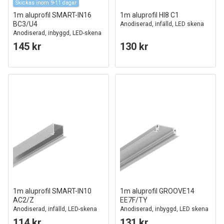
Skickas inom 9-11 dagar
1m aluprofil SMART-IN16
1m aluprofil HI8 C1
BC3/U4
Anodiserad, infälld, LED skena
Anodiserad, inbyggd, LED-skena
145 kr
130 kr
1m aluprofil SMART-IN10
1m aluprofil GROOVE14
AC2/Z
EE7F/TY
Anodiserad, infälld, LED-skena
Anodiserad, inbyggd, LED skena
114 kr
131 kr