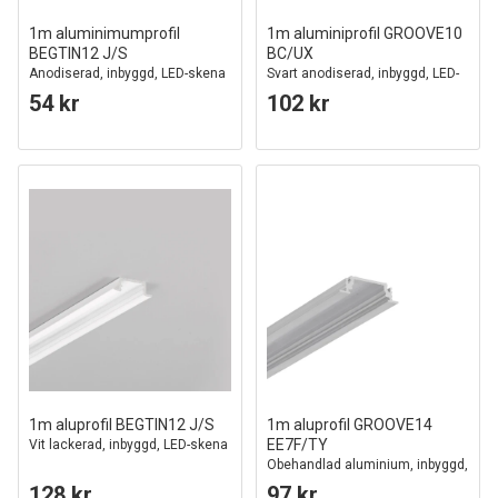
1m aluminimumprofil
1m aluminiprofil GROOVE10
BEGTIN12 J/S
BC/UX
Anodiserad, inbyggd, LED-skena
Svart anodiserad, inbyggd, LED-
skena
54 kr
102 kr
1m aluprofil BEGTIN12 J/S
1m aluprofil GROOVE14
EE7F/TY
Vit lackerad, inbyggd, LED-skena
Obehandlad aluminium, inbyggd,
LED skena
128 kr
97 kr