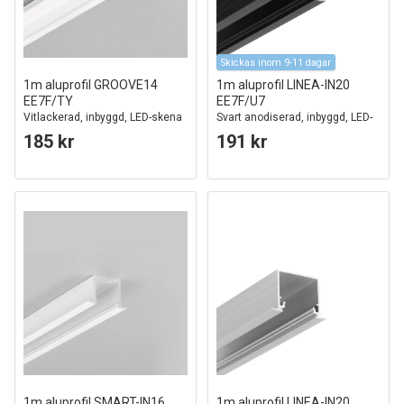
Skickas inom 9-11 dagar
1m aluprofil GROOVE14
1m aluprofil LINEA-IN20
EE7F/TY
EE7F/U7
Vitlackerad, inbyggd, LED-skena
Svart anodiserad, inbyggd, LED-
skena
185 kr
191 kr
1m aluprofil SMART-IN16
1m aluprofil LINEA-IN20