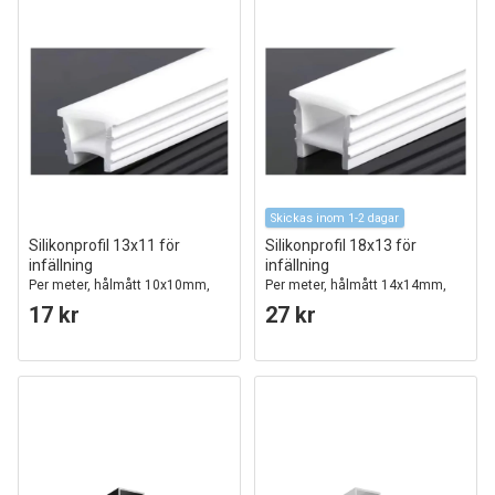
Skickas inom 1-2 dagar
Silikonprofil 13x11 för
Silikonprofil 18x13 för
infällning
infällning
Per meter, hålmått 10x10mm,
Per meter, hålmått 14x14mm,
passar till 5-8mm bred LED-
passar till 8-10mm bred LED-
17 kr
27 kr
remsa
remsa