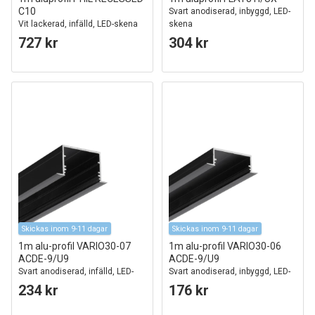
C10
Svart anodiserad, inbyggd, LED-
Vit lackerad, infälld, LED-skena
skena
727 kr
304 kr
Skickas inom 9-11 dagar
Skickas inom 9-11 dagar
1m alu-profil VARIO30-07
1m alu-profil VARIO30-06
ACDE-9/U9
ACDE-9/U9
Svart anodiserad, infälld, LED-
Svart anodiserad, inbyggd, LED-
skena
skena
234 kr
176 kr