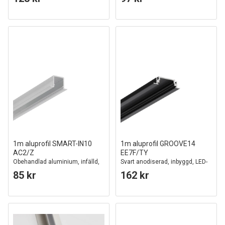
1m aluprofil SMART-IN10
1m aluprofil GROOVE14
AC2/Z
EE7F/TY
Obehandlad aluminium, infälld,
Svart anodiserad, inbyggd, LED-
LED-skena
skena
85 kr
162 kr