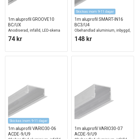
Skickas inom 9-11 dagar
1m aluprofil GROOVE10
1m aluprofil SMART-IN16
BC/UX
BC3/U4
Anodiserad, infälld, LED-skena
Obehandlad aluminium, inbyggd,
LED-skena
74 kr
148 kr
Skickas inom 9-11 dagar
1m aluprofil VARIO30-06
1m aluprofil VARIO30-07
ACDE-9/U9
ACDE-9/U9