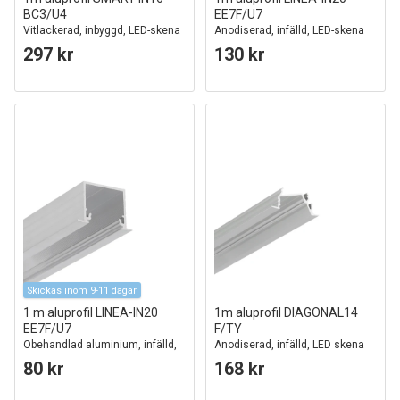
BC3/U4
EE7F/U7
Vitlackerad, inbyggd, LED-skena
Anodiserad, infälld, LED-skena
297 kr
130 kr
Skickas inom 9-11 dagar
1 m aluprofil LINEA-IN20
1m aluprofil DIAGONAL14
EE7F/U7
F/TY
Obehandlad aluminium, infälld,
Anodiserad, infälld, LED skena
LED-skena
80 kr
168 kr