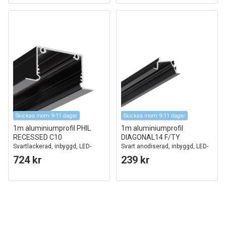
Skickas inom 9-11 dagar
Skickas inom 9-11 dagar
1m aluminiumprofil PHIL
1m aluminiumprofil
RECESSED C10
DIAGONAL14 F/TY
Svartlackerad, inbyggd, LED-
Svart anodiserad, inbyggd, LED-
skena
skena
724 kr
239 kr