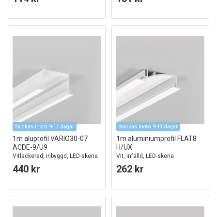
Skickas inom 9-11 dagar
Skickas inom 9-11 dagar
1m aluprofil VARIO30-07
1m aluminiumprofil FLAT8
ACDE-9/U9
H/UX
Vitlackerad, inbyggd, LED-skena
Vit, infälld, LED-skena
440 kr
262 kr