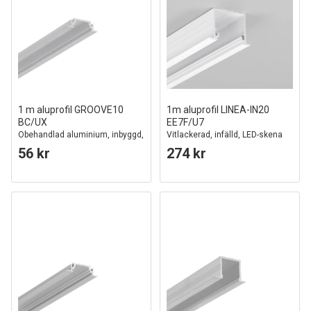
1 m aluprofil GROOVE10
1m aluprofil LINEA-IN20
BC/UX
EE7F/U7
Obehandlad aluminium, inbyggd,
Vitlackerad, infälld, LED-skena
LED-skena
56 kr
274 kr