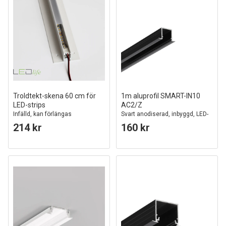
Troldtekt-skena 60 cm för
1m aluprofil SMART-IN10
LED-strips
AC2/Z
Infälld, kan förlängas
Svart anodiserad, inbyggd, LED-
skena
214 kr
160 kr