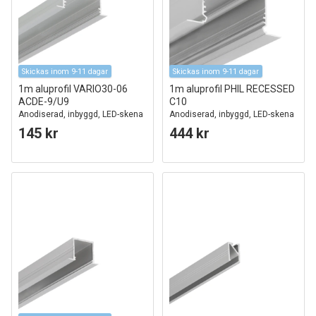
Skickas inom 9-11 dagar
Skickas inom 9-11 dagar
1m aluprofil VARIO30-06
1m aluprofil PHIL RECESSED
ACDE-9/U9
C10
Anodiserad, inbyggd, LED-skena
Anodiserad, inbyggd, LED-skena
145 kr
444 kr