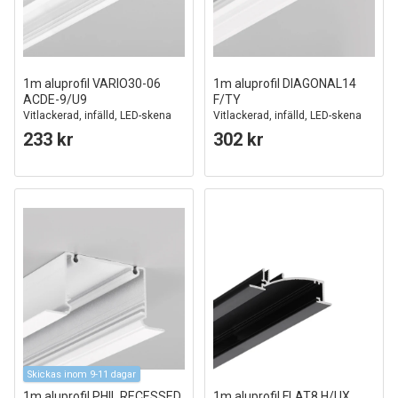
1m aluprofil VARIO30-06
1m aluprofil DIAGONAL14
ACDE-9/U9
F/TY
Vitlackerad, infälld, LED-skena
Vitlackerad, infälld, LED-skena
233 kr
302 kr
Skickas inom 9-11 dagar
1m aluprofil PHIL RECESSED
1m aluprofil FLAT8 H/UX