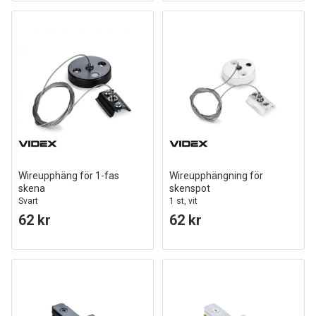
Wireupphäng för 1-fas
Wireupphängning för
skena
skenspot
Svart
1 st, vit
62 kr
62 kr