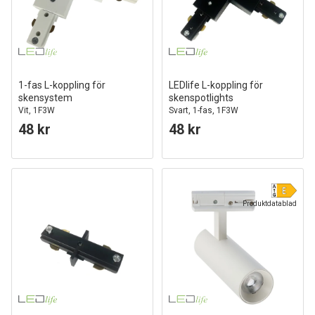
1-fas L-koppling för
LEDlife L-koppling för
skensystem
skenspotlights
Vit, 1F3W
Svart, 1-fas, 1F3W
48 kr
48 kr
Produktdatablad