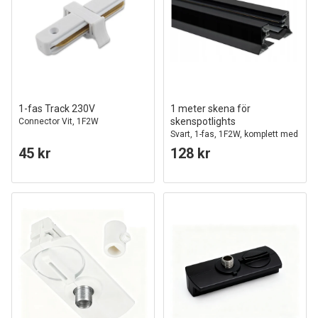
1-fas Track 230V
1 meter skena för
skenspotlights
Connector Vit, 1F2W
Svart, 1-fas, 1F2W, komplett med
anslutning och ändpropp
45 kr
128 kr