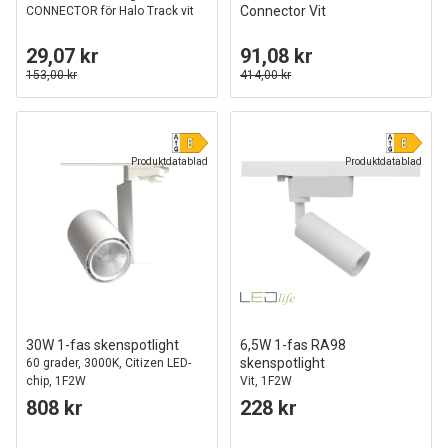
Connector Vit
CONNECTOR för Halo Track vit
29,07 kr
91,08 kr
153,00 kr
414,00 kr
Produktdatablad
Produktdatablad
30W 1-fas skenspotlight
6,5W 1-fas RA98
skenspotlight
60 grader, 3000K, Citizen LED-
chip, 1F2W
Vit, 1F2W
808 kr
228 kr