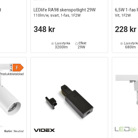
t
LEDlife RA98 skenspotlight 29W
6,5W 1-fas 
110lm/w, svart, 1-fas, 1F2W
Vit, 1F2W
348 kr
228 kr
Ljusstyrka
Effekt
Ljusstyrk
3200lm
29W
680lm
Produktdatablad
Kulör:
Neutral