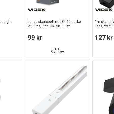
otlight
Lonzo skenspot med GU10 sockel
1m skena f
Vit, 1-fas, utan ljuskälla, 1F2W
1-fas, svart,
99 kr
127 kr
Effekt
Max 30W