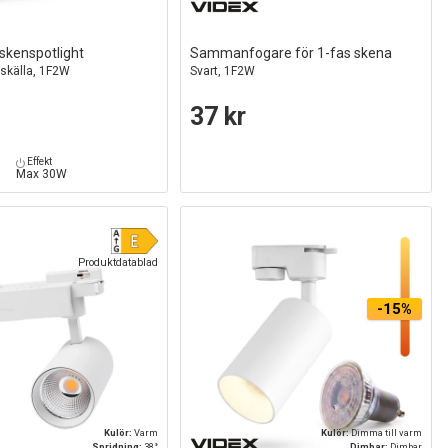
skenspotlight
Sammanfogare för 1-fas skena
juskälla, 1F2W
Svart, 1F2W
37 kr
Effekt
Max 30W
Produktdatablad
-15%
Kulör:
Varm
Kulör:
Dimma till varm
Spridning:
38°
Dimbar:
Dimbar