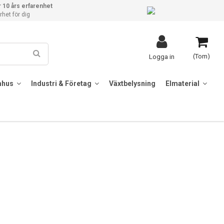
 10 års erfarenhet
het för dig
(Tom)
Logga in
mhus
Industri & Företag
Växtbelysning
Elmaterial