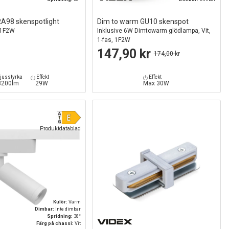
RA98 skenspotlight
Dim to warm GU10 skenspot
, 1F2W
Inklusive 6W Dimtowarm glödlampa, Vit,
1-fas, 1F2W
147,90 kr
174,00 kr
jusstyrka
Effekt
Effekt
3200lm
29W
Max 30W
Produktdatablad
Kulör:
Varm
Dimbar:
Inte dimbar
Spridning:
38°
Färg på chassi:
Vit