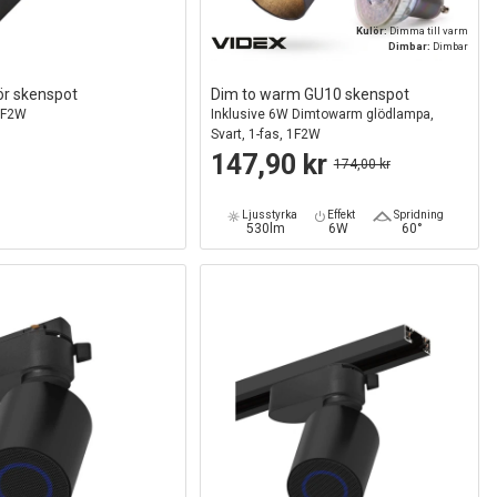
Kulör:
Dimma till varm
Dimbar:
Dimbar
ör skenspot
Dim to warm GU10 skenspot
 1F2W
Inklusive 6W Dimtowarm glödlampa,
Svart, 1-fas, 1F2W
147,90 kr
174,00 kr
Ljusstyrka
Effekt
Spridning
530lm
6W
60°