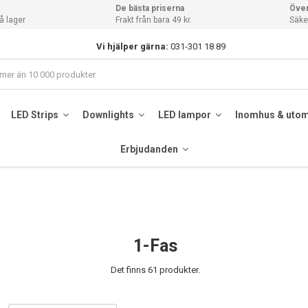
De bästa priserna
Över
å lager
Frakt från bara 49 kr.
Säker
Vi hjälper gärna:
031-301 18 89
LED Strips
Downlights
LED lampor
Inomhus & uto
Erbjudanden
1-Fas
Det finns 61 produkter.