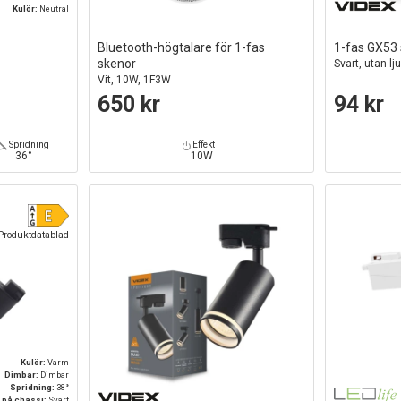
Kulör:
Neutral
Bluetooth-högtalare för 1-fas
1-fas GX53 
skenor
Svart, utan l
Vit, 10W, 1F3W
650 kr
94 kr
Spridning
Effekt
36°
10W
Produktdatablad
Kulör:
Varm
Dimbar:
Dimbar
Spridning:
38°
 på chassi:
Svart