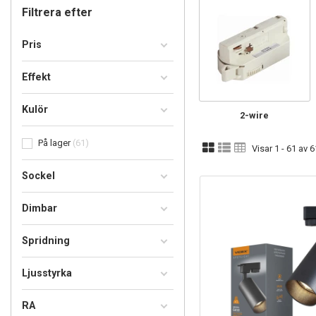
Filtrera efter
Pris
Effekt
Kulör
2-wire
På lager
61
Visar 1 - 61 av 
Sockel
Dimbar
Spridning
Ljusstyrka
RA