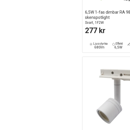
6,5W 1-fas dimbar RA 9
skenspotlight
Svart, 1F2W
277 kr
Ljusstyrka
Effekt
680lm
6,5W