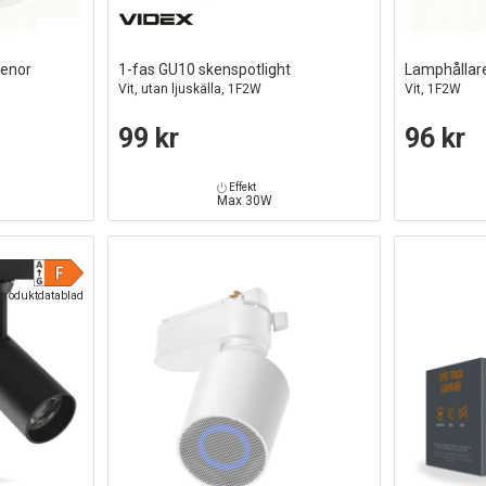
kenor
1-fas GU10 skenspotlight
Lamphållare
Vit, utan ljuskälla, 1F2W
Vit, 1F2W
99 kr
96 kr
Effekt
Max 30W
Produktdatablad