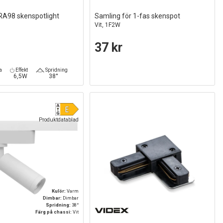
RA98 skenspotlight
Samling för 1-fas skenspot
Vit, 1F2W
37 kr
a
Effekt
Spridning
6,5W
38°
Produktdatablad
Kulör:
Varm
Dimbar:
Dimbar
Spridning:
38°
Färg på chassi:
Vit