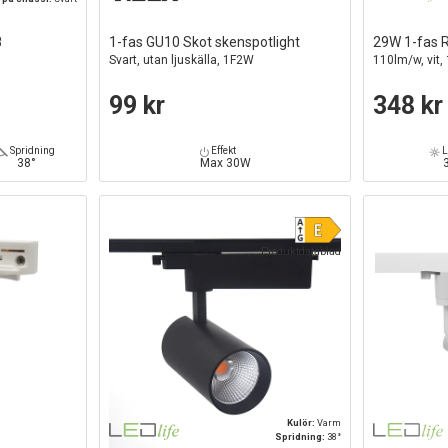
8
1-fas GU10 Skot skenspotlight
29W 1-fas 
Svart, utan ljuskälla, 1F2W
110lm/w, vit
99 kr
348 kr
Spridning
Effekt
L
38°
Max 30W
Produktdatablad
Kulör:
Varm
Spridning:
38°