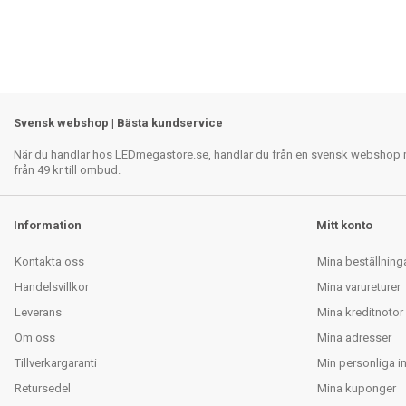
Svensk webshop | Bästa kundservice
När du handlar hos LEDmegastore.se, handlar du från en svensk webshop med
från 49 kr till ombud.
Information
Mitt konto
Kontakta oss
Mina beställning
Handelsvillkor
Mina varureturer
Leverans
Mina kreditnotor
Om oss
Mina adresser
Tillverkargaranti
Min personliga i
Retursedel
Mina kuponger