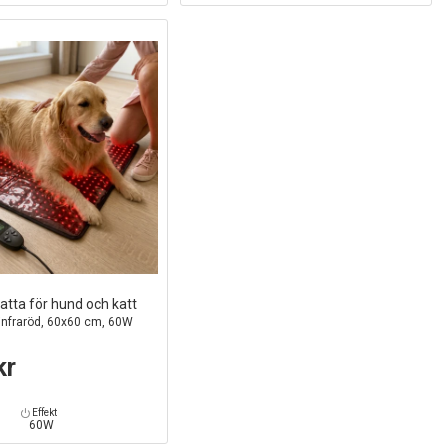
atta för hund och katt
 infraröd, 60x60 cm, 60W
kr
Effekt
60W