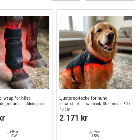
pi wrap för häst
Ljusterapitäcke för hund
eder, infraröd, laddningsbar
Infraröd, inkl. powerbank, Stor modell 80 x
40 cm
kr
2.171 kr
Effekt
Effekt
10W
15W