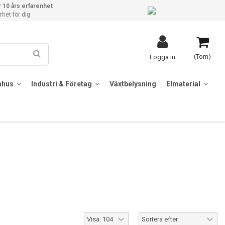
 10 års erfarenhet
het för dig
(Tom)
Logga in
mhus
Industri & Företag
Växtbelysning
Elmaterial