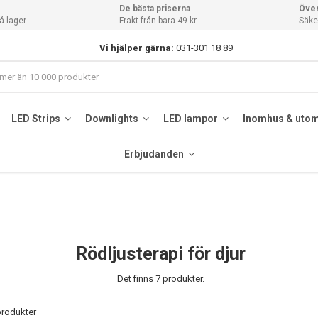
De bästa priserna
Över
å lager
Frakt från bara 49 kr.
Säker
Vi hjälper gärna:
031-301 18 89
LED Strips
Downlights
LED lampor
Inomhus & uto
Erbjudanden
Rödljusterapi för djur
Det finns 7 produkter.
 produkter