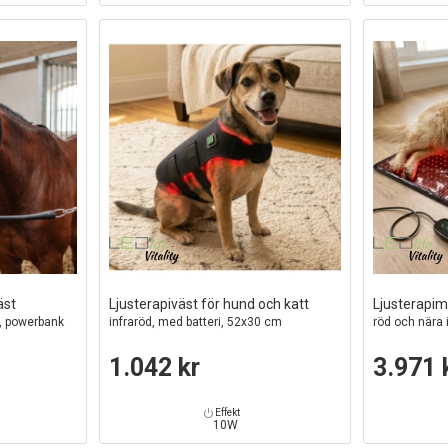
äst
Ljusterapiväst för hund och katt
Ljusterapim
ri, powerbank
infraröd, med batteri, 52x30 cm
röd och nära
1.042 kr
3.971 
Effekt
10W