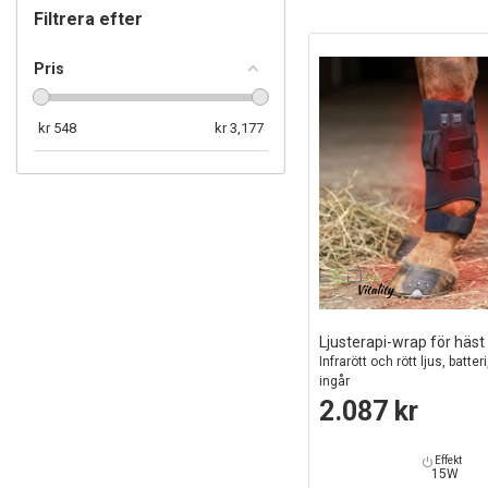
Filtrera efter
Pris
kr
548
kr
3,177
Ljusterapi-wrap för häst
Infrarött och rött ljus, batte
ingår
2.087 kr
Effekt
15W