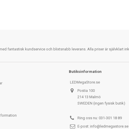
 fantastisk kundservice och blixtsnabb leverans. Alla priser är självklart i
Butiksinformation
LEDMegaStore.se
ar
Postia 100
214 13 Malmö
SWEDEN (ingen fysisk butik)
nformation
Ring oss nu:
031-301 18 89
E-post:
info@ledmegastore.se