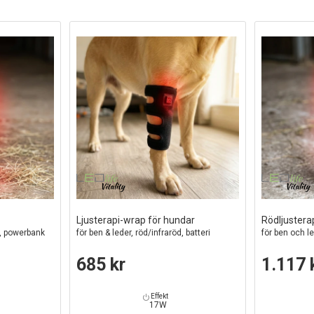
Ljusterapi-wrap för hundar
Rödljustera
ri, powerbank
för ben & leder, röd/infraröd, batteri
för ben och l
685 kr
1.117 
Effekt
17W