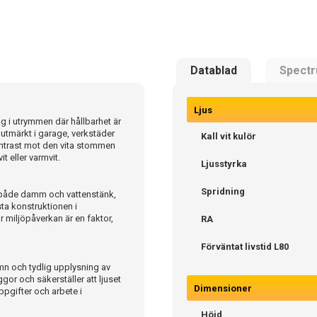
Datablad
Spect
Ljus
g i utrymmen där hållbarhet är
tmärkt i garage, verkstäder
Kall vit kulör
kontrast mot den vita stommen
it eller varmvit.
Ljusstyrka
Spridning
a både damm och vattenstänk,
ta konstruktionen i
r miljöpåverkan är en faktor,
RA
Förväntat livstid L80
ämn och tydlig upplysning av
or och säkerställer att ljuset
Dimensioner
ppgifter och arbete i
Höjd