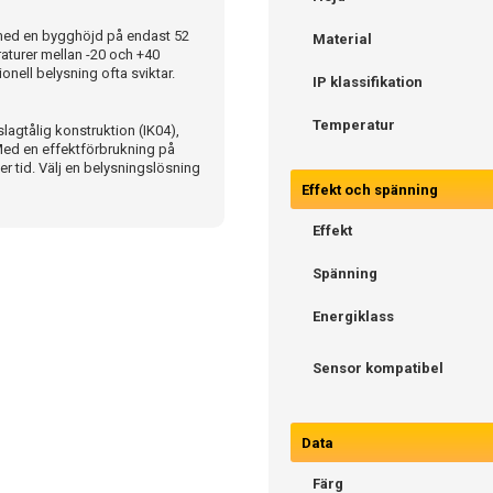
 med en bygghöjd på endast 52
Material
raturer mellan -20 och +40
tionell belysning ofta sviktar.
IP klassifikation
Temperatur
agtålig konstruktion (IK04),
. Med en effektförbrukning på
er tid. Välj en belysningslösning
Effekt och spänning
Effekt
Spänning
Energiklass
Sensor kompatibel
Data
Färg