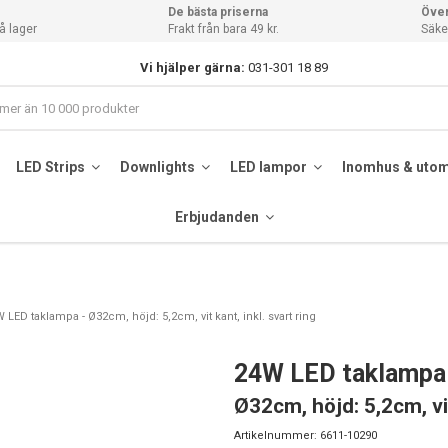
De bästa priserna
Över
å lager
Frakt från bara 49 kr.
Säker
Vi hjälper gärna:
031-301 18 89
LED Strips
Downlights
LED lampor
Inomhus & uto
Erbjudanden
 LED taklampa - Ø32cm, höjd: 5,2cm, vit kant, inkl. svart ring
24W LED taklampa
Ø32cm, höjd: 5,2cm, vit
Artikelnummer:
6611-10290