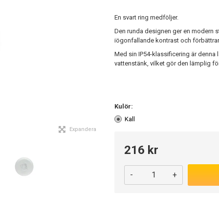
En svart ring medföljer.
Den runda designen ger en modern stil
iögonfallande kontrast och förbättra
Med sin IP54-klassificering är denna
vattenstänk, vilket gör den lämplig 
Kulör:
Kall
Expandera
216 kr
-
+