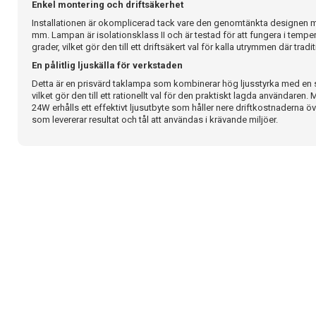
Enkel montering och driftsäkerhet
Installationen är okomplicerad tack vare den genomtänkta designen
mm. Lampan är isolationsklass II och är testad för att fungera i tempe
grader, vilket gör den till ett driftsäkert val för kalla utrymmen där tradi
En pålitlig ljuskälla för verkstaden
Detta är en prisvärd taklampa som kombinerar hög ljusstyrka med en sl
vilket gör den till ett rationellt val för den praktiskt lagda användaren
24W erhålls ett effektivt ljusutbyte som håller nere driftkostnaderna öv
som levererar resultat och tål att användas i krävande miljöer.