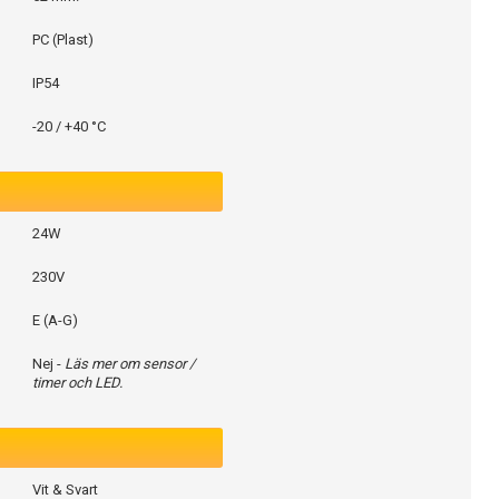
PC (Plast)
IP54
-20 / +40 °C
24W
230V
E (A-G)
Nej -
Läs mer om sensor /
timer och LED.
Vit & Svart