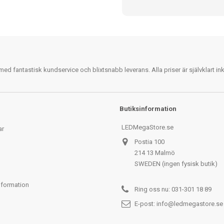
 fantastisk kundservice och blixtsnabb leverans. Alla priser är självklart i
Butiksinformation
LEDMegaStore.se
ar
Postia 100
214 13 Malmö
SWEDEN (ingen fysisk butik)
nformation
Ring oss nu:
031-301 18 89
E-post:
info@ledmegastore.se