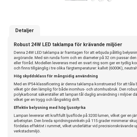
Detaljer
Robust 24W LED taklampa för krävande miljöer
Denna 24W LED taklampa är framtagen för att erbjuda pålitlig belysnin
avgörande. Med sin runda form och en diameter på 32 cm passar den u
eller förråd. Modellen levereras med en svart ring som ger en tydlig 
och finns tillgänglig i tre olika färgtemperaturer: kallvit (6000K), neutralv
Hög skyddsklass för mångsidig användning
Med en IP54-klassificering är denna taklampa konstruerad för att tål
vilket gör den lämplig för både inomhus- och utomhusbruk. Den robus
polykarbonat säkerställer att lampan tål daglig användning i miljöer dä
vilket ger en trygg och långsiktig drift.
Effektiv belysning med hög ljusstyrka
Lampan levererar ett kraftfullt ljusflöde på 3200 lumen, vilket ger en j
arbetsytan. Den breda spridningsvinkeln på 115 grader minimerar skugg
fördelas effektivt i rummet, vilket underlättar vid precisionskrävande u
verkstadsmiljö.