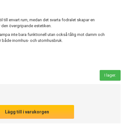
 till envart rum, medan det svarta fodralet skapar en
r den övergripande estetiken.
 lampa inte bara funktionell utan också tålig mot damm och
för både inomhus- och utomhusbruk.
I lager.
Lägg till i varukorgen