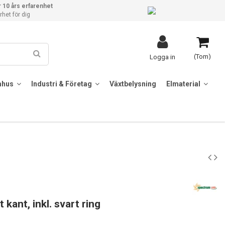
 10 års erfarenhet
het för dig
(Tom)
Logga in
mhus
Industri & Företag
Växtbelysning
Elmaterial
 kant, inkl. svart ring