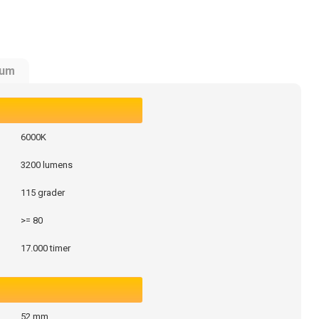
rum
6000K
3200 lumens
115 grader
>= 80
17.000 timer
52 mm.