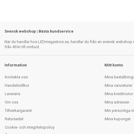
Svensk webshop | Bästa kundservice
När du handlar hos LEDmegastore.se, handlar du från en svensk webshop med
från 49 kr till ombud.
Information
Mitt konto
Kontakta oss
Mina beställning
Handelsvillkor
Mina varureturer
Leverans
Mina kreditnotor
Om oss
Mina adresser
Tillverkargaranti
Min personliga i
Retursedel
Mina kuponger
Cookie- och integritetspolicy