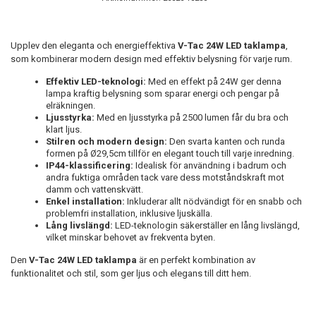
Upplev den eleganta och energieffektiva
V-Tac 24W LED taklampa
,
som kombinerar modern design med effektiv belysning för varje rum.
Effektiv LED-teknologi:
Med en effekt på 24W ger denna
lampa kraftig belysning som sparar energi och pengar på
elräkningen.
Ljusstyrka:
Med en ljusstyrka på 2500 lumen får du bra och
klart ljus.
Stilren och modern design:
Den svarta kanten och runda
formen på Ø29,5cm tillför en elegant touch till varje inredning.
IP44-klassificering:
Idealisk för användning i badrum och
andra fuktiga områden tack vare dess motståndskraft mot
damm och vattenskvätt.
Enkel installation:
Inkluderar allt nödvändigt för en snabb och
problemfri installation, inklusive ljuskälla.
Lång livslängd:
LED-teknologin säkerställer en lång livslängd,
vilket minskar behovet av frekventa byten.
Den
V-Tac 24W LED taklampa
är en perfekt kombination av
funktionalitet och stil, som ger ljus och elegans till ditt hem.