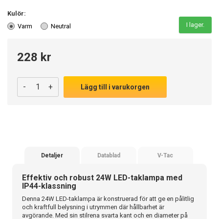
Kulör:
I lager.
Varm
Neutral
228 kr
-
+
Lägg till i varukorgen
Detaljer
Datablad
V-Tac
Effektiv och robust 24W LED-taklampa med
IP44-klassning
Denna 24W LED-taklampa är konstruerad för att ge en pålitlig
och kraftfull belysning i utrymmen där hållbarhet är
avgörande. Med sin stilrena svarta kant och en diameter på