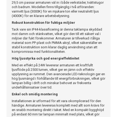
29,5 cm passar armaturen väl in i både verkstäder, tvättstugor
och badrum. Modellen finns tillgänglig i två utföranden:
varmvitt ljus (3000K) för en mjukare ton eller neutralvitt ljus
(4000K) för en klarare arbetsbelysning.
Robust konstruktion för fuktiga miljöer
Tack vare sin IP44-klassificering är denna taklampa skyddad
mot damm och stänkvatten, vilket gör den till ett säkert val i
miljöer där fukt förekommer. Armaturen är tillverkad i tåliga
material som PP-plast och PMMA-akryl, vilket säkerställer en
stabil konstruktion som klarar daglig användning utan att
kompromissa med funktionaliteten.
Hög ljusstyrka och god energieffektivitet
Med en effekt på 24W levererar armaturen ett kraftfullt
ljusflöde på 2500 lumen, vilket ger en jämn och effektiv
upplysning av rummet. Den avancerade LED-teknologin ger en
hög ljusmängd i förhållande till energiförbrukningen, vilket gör
lampan billig i drift och minskar behovet av frekventa
underhållsinsatser över tid.
Enkel och smidig montering
Installationen är utformad för att vara okomplicerad för den
händige. Armaturen levereras komplett med allt som krävs för
en snabb montering direkt i taket. Med en kompakt bygghöjd
på endast 60 mm tar lampan minimalt med plats, vilket gör