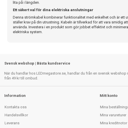
lita på i längden.
Ett säkert val för dina elektriska anslutningar
Denna strömkabel kombinerar funktionalitet med enkelhet och är ett
ställer krav på din utrustning. Kabeln är tillverkad för att vara smidig a
använda. Investera i en produkt som gör jobbet effektivt och minimerar
elektriska system.
Svensk webshop | Bästa kundservice
När du handlar hos LEDmegastore.se, handlar du från en svensk webshop med
från 49 kr till ombud.
Information
Mitt konto
Kontakta oss
Mina beställning
Handelsvillkor
Mina varureturer
Leverans
Mina kreditnotor