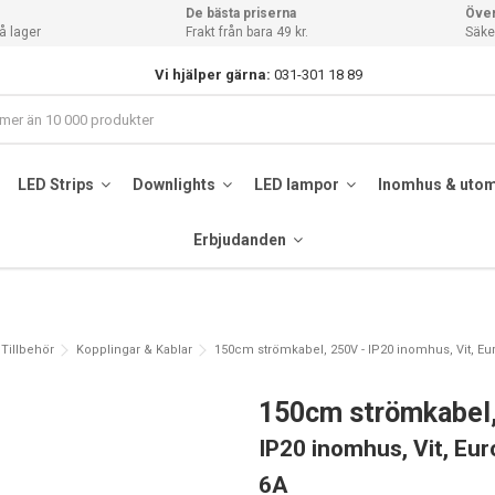
De bästa priserna
Över
å lager
Frakt från bara 49 kr.
Säker
Vi hjälper gärna:
031-301 18 89
LED Strips
Downlights
LED lampor
Inomhus & uto
Erbjudanden
Tillbehör
Kopplingar & Kablar
150cm strömkabel, 250V - IP20 inomhus, Vit, Eu
150cm strömkabel
IP20 inomhus, Vit, Eur
6A