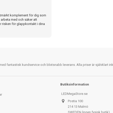
 utmärkt komplement för dig som
tt arbeta med och säker att
 risken för glappkontakt i dina
 fantastisk kundservice och blixtsnabb leverans. Alla priser är självklart i
Butiksinformation
LEDMegaStore.se
ar
Postia 100
214 13 Malmö
SWEDEN (ingen fysisk butik)