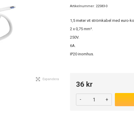
Artikelnummer:
22583-0
1,5 meter vit strömkabel med euro-ko
2 x 0,75 mm².
250V.
6A.
IP20 inomhus.
Expandera
36 kr
-
+