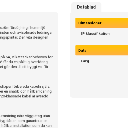
Datablad
Dimensioner
 strömförsörjning i hemmiljö
 änden och avisolerade ledningar
IP klassifikation
plingsplintar. Den vita designen
Data
på 6A, vilket täcker behoven för
Färg
 får du en pålitlig överföring
 gör den till ett tryggt val för
slipper förbereda kabeln själv.
er en snabb och hållbar lösning
 IP20-klassade kabel är avsedd
 utrustning nära vägguttag utan
ktygslådan som garanterar en
 hållbar installation som du kan