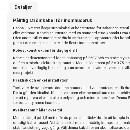
Detaljer
Pålitlig strömkabel för inomhusbruk
Denna 1,5 meter långa strömkabel är konstruerad för säker och stabil
eller verkstad. Kabeln är utrustad med en standard euro-kontakt i ena
i den andra, vilket underlättar direkt anslutning till apparater eller kop
gör att den smälter in diskret i de flesta inomhusmiljöer.
Robust konstruktion för daglig drift
Kabeln är dimensionerad för en spänning på 250V och en strömstyrka 
de flesta mindre elektriska apparater. Med en ledararea på 2 x 0,75 mm²
som klarar vardaglig belastning utan avbrott eller värmeutveckling, vilket
dina projekt.
Praktisk och enkel installation
Tack vare de avisolerade ändarna sparar du tid vid monteringen då du 
Detta gör den idealisk för hantverkaren eller hemmafixaren som behöv
för att reparera eller installera belysning och mindre maskiner. Denna
för torra utrymmen inomhus.
Kvalitet som håller över tid
Med en längd på 1,5 meter får du precis rätt räckvidd för att koppla in
onödigt kabeltrassel. Det är en enkel men oumbärlig komponent i ver
stabil anslutning varje gång. Välj denna kabel för en okomplicerad och