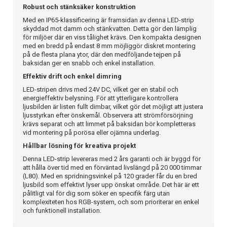
Robust och stänksäker konstruktion
Med en IP65-klassificering är framsidan av denna LED-strip
skyddad mot damm och stänkvatten. Detta gör den lämplig
för miljöer där en viss tålighet krävs. Den kompakta designen
med en bredd på endast 8 mm möjliggör diskret montering
på de flesta plana ytor, där den medföljande tejpen på
baksidan ger en snabb och enkel installation.
Effektiv drift och enkel dimring
LED-stripen drivs med 24V DC, vilket ger en stabil och
energieffektiv belysning. För att ytterligare kontrollera
ljusbilden är listen fullt dimbar, vilket gör det möjligt att justera
ljusstyrkan efter önskemål. Observera att strömförsörjning
krävs separat och att limmet på baksidan bör kompletteras
vid montering på porösa eller ojämna underlag.
Hållbar lösning för kreativa projekt
Denna LED-strip levereras med 2 års garanti och är byggd för
att hålla över tid med en förväntad livslängd på 20 000 timmar
(L80). Med en spridningsvinkel på 120 grader får du en bred
ljusbild som effektivt lyser upp önskat område. Det här är ett
pålitligt val för dig som söker en specifik färg utan
komplexiteten hos RGB-system, och som prioriterar en enkel
och funktionell installation.