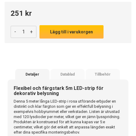
251 kr
-
+
Lägg till i varukorgen
Detaljer
Datablad
Tillbehör
Flexibel och färgstark 5m LED-strip för
dekorativ belysning
Denna 5 meter långa LED-strip i rosa utförande erbjuder en
distinkt och klar färgton som ger en effektfull belysning i
exempelvis hobbyrummet eller verkstaden. Listen är utrustad
med 120 lysdioder per meter, vilket ger en jämn ljusspridning.
Produkten är konstruerad för att kunna kapas var 5:e
centimeter, vilket gör det enkelt att anpassa längden exakt
efter dina specifika monteringsbehov.