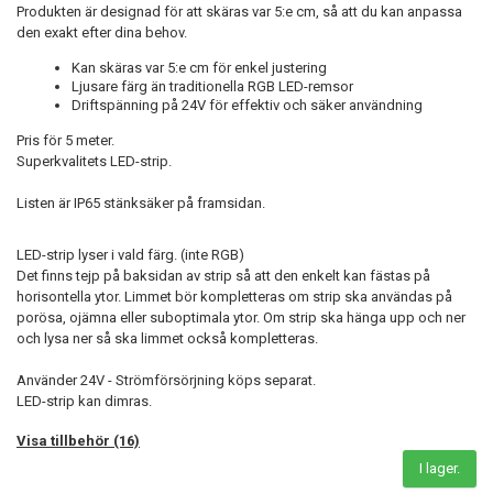
Produkten är designad för att skäras var 5:e cm, så att du kan anpassa
den exakt efter dina behov.
Kan skäras var 5:e cm för enkel justering
Ljusare färg än traditionella RGB LED-remsor
Driftspänning på 24V för effektiv och säker användning
Pris för 5 meter.
Superkvalitets LED-strip.
Listen är IP65 stänksäker på framsidan.
LED-strip lyser i vald färg. (inte RGB)
Det finns tejp på baksidan av strip så att den enkelt kan fästas på
horisontella ytor. Limmet bör kompletteras om strip ska användas på
porösa, ojämna eller suboptimala ytor. Om strip ska hänga upp och ner
och lysa ner så ska limmet också kompletteras.
Använder 24V - Strömförsörjning köps separat.
LED-strip kan dimras.
Visa tillbehör (16)
I lager.