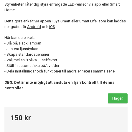
Styrenheten låter dig styra enfärgade LED-remsor via app eller Smart
Home.
Detta görs enkelt via appen Tuya Smart eller Smart Life, som kan laddas
ner gratis för
Android
och
iOS
.
Här kan du enkelt:
- Slå på/släck lampan
- Justera ljusstyrkan
- Skapa standardscenarier
- Välj mellan 8 olika ljuseffekter
- Ställ in automatiska på/av-tider
- Dela inställningar och funktioner till andra enheter i samma serie
OBS: Det är inte möjligt att ansluta en fjärrkontroll till denna
controller.
I lager.
150 kr