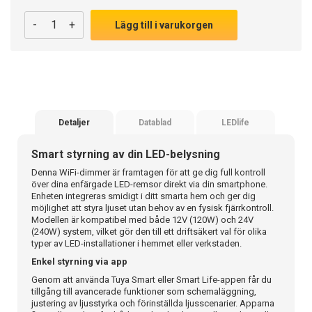
-
+
Lägg till i varukorgen
Detaljer
Datablad
LEDlife
Smart styrning av din LED-belysning
Denna WiFi-dimmer är framtagen för att ge dig full kontroll
över dina enfärgade LED-remsor direkt via din smartphone.
Enheten integreras smidigt i ditt smarta hem och ger dig
möjlighet att styra ljuset utan behov av en fysisk fjärrkontroll.
Modellen är kompatibel med både 12V (120W) och 24V
(240W) system, vilket gör den till ett driftsäkert val för olika
typer av LED-installationer i hemmet eller verkstaden.
Enkel styrning via app
Genom att använda Tuya Smart eller Smart Life-appen får du
tillgång till avancerade funktioner som schemaläggning,
justering av ljusstyrka och förinställda ljusscenarier. Apparna