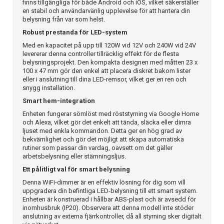
finns tillgängliga för både Android och iOS, vilket säkerställer
en stabil och användarvänlig upplevelse för att hantera din
belysning från var som helst.
Robust prestanda för LED-system
Med en kapacitet på upp till 120W vid 12V och 240W vid 24V
levererar denna controller tillräcklig effekt för de flesta
belysningsprojekt. Den kompakta designen med måtten 23 x
100 x 47 mm gör den enkel att placera diskret bakom lister
eller i anslutning till dina LED-remsor, vilket ger en ren och
snygg installation.
Smart hem-integration
Enheten fungerar sömlöst med röststyrning via Google Home
och Alexa, vilket gör det enkelt att tända, släcka eller dimra
ljuset med enkla kommandon. Detta ger en hög grad av
bekvämlighet och gör det möjligt att skapa automatiska
rutiner som passar din vardag, oavsett om det gäller
arbetsbelysning eller stämningsljus.
Ett pålitligt val för smart belysning
Denna WiFi-dimmer är en effektiv lösning för dig som vill
uppgradera din befintliga LED-belysning till ett smart system.
Enheten är konstruerad i hållbar ABS-plast och är avsedd för
inomhusbruk (IP20). Observera att denna modell inte stöder
anslutning av externa fjärrkontroller, då all styrning sker digitalt