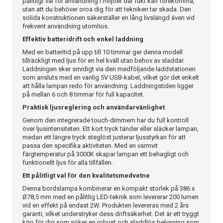
pålitligt val för användning i miljöer där fukt kan förekomma,
utan att du behöver oroa dig för att tekniken tar skada. Den
solida konstruktionen säkerställer en lång livslängd även vid
frekvent användning utomhus.
Effektiv batteridrift och enkel laddning
Med en batteritid på upp till 10 timmar ger denna modell
tillräckligt med ljus för en hel kväll utan behov av sladdar.
Laddningen sker smidigt via den medföljande laddstationen
som ansluts med en vanlig 5V USB-kabel, vilket gör det enkelt
att hålla lampan redo för användning. Laddningstiden ligger
på mellan 6 och 8 timmar för full kapacitet.
Praktisk ljusreglering och användarvänlighet
Genom den integrerade touch-dimmern har du full kontroll
över ljusintensiteten. Ett kort tryck tänder eller släcker lampan,
medan ett längre tryck steglöst justerar ljusstyrkan för att
passa den specifika aktiviteten. Med en varmvit
färgtemperatur på 3000K skapar lampan ett behagligt och
funktionellt ljus för alla tillfällen.
Ett pålitligt val för den kvalitetsmedvetne
Denna bordslampa kombinerar en kompakt storlek på 386 x
Ø78,5 mm med en pålitlig LED-teknik som levererar 200 lumen
vid en effekt på endast 2W. Produkten levereras med 2 års
garanti, vilket understryker dess driftsäkerhet. Det är ett tryggt
köp för dig som söker en robust och sladdlös belysning som