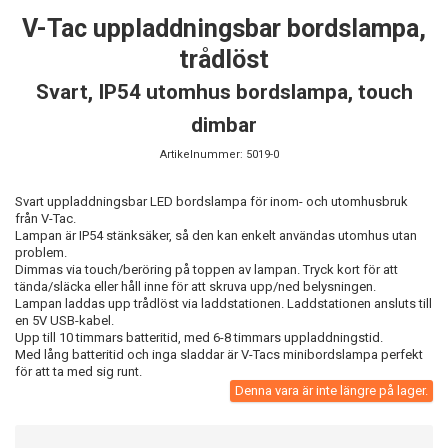
V-Tac uppladdningsbar bordslampa,
trådlöst
Svart, IP54 utomhus bordslampa, touch
dimbar
Artikelnummer:
5019-0
Svart uppladdningsbar LED bordslampa för inom- och utomhusbruk
från V-Tac.
Lampan är IP54 stänksäker, så den kan enkelt användas utomhus utan
problem.
Dimmas via touch/beröring på toppen av lampan. Tryck kort för att
tända/släcka eller håll inne för att skruva upp/ned belysningen.
Lampan laddas upp trådlöst via laddstationen. Laddstationen ansluts till
en 5V USB-kabel.
Upp till 10 timmars batteritid, med 6-8 timmars uppladdningstid.
Med lång batteritid och inga sladdar är V-Tacs minibordslampa perfekt
för att ta med sig runt.
Denna vara är inte längre på lager.