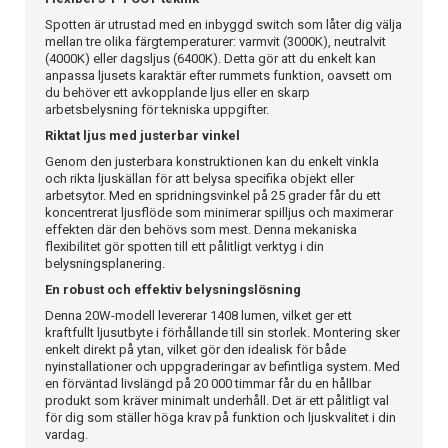
Spotten är utrustad med en inbyggd switch som låter dig välja
mellan tre olika färgtemperaturer: varmvit (3000K), neutralvit
(4000K) eller dagsljus (6400K). Detta gör att du enkelt kan
anpassa ljusets karaktär efter rummets funktion, oavsett om
du behöver ett avkopplande ljus eller en skarp
arbetsbelysning för tekniska uppgifter.
Riktat ljus med justerbar vinkel
Genom den justerbara konstruktionen kan du enkelt vinkla
och rikta ljuskällan för att belysa specifika objekt eller
arbetsytor. Med en spridningsvinkel på 25 grader får du ett
koncentrerat ljusflöde som minimerar spilljus och maximerar
effekten där den behövs som mest. Denna mekaniska
flexibilitet gör spotten till ett pålitligt verktyg i din
belysningsplanering.
En robust och effektiv belysningslösning
Denna 20W-modell levererar 1408 lumen, vilket ger ett
kraftfullt ljusutbyte i förhållande till sin storlek. Montering sker
enkelt direkt på ytan, vilket gör den idealisk för både
nyinstallationer och uppgraderingar av befintliga system. Med
en förväntad livslängd på 20 000 timmar får du en hållbar
produkt som kräver minimalt underhåll. Det är ett pålitligt val
för dig som ställer höga krav på funktion och ljuskvalitet i din
vardag.