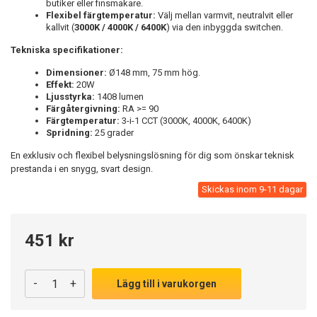
butiker eller finsmakare.
Flexibel färgtemperatur:
Välj mellan varmvit, neutralvit eller
kallvit (
3000K / 4000K / 6400K
) via den inbyggda switchen.
Tekniska specifikationer:
Dimensioner:
Ø148 mm, 75 mm hög.
Effekt:
20W
Ljusstyrka:
1408 lumen
Färgåtergivning:
RA >= 90
Färgtemperatur:
3-i-1 CCT (3000K, 4000K, 6400K)
Spridning:
25 grader
En exklusiv och flexibel belysningslösning för dig som önskar teknisk
prestanda i en snygg, svart design.
Skickas inom 9-11 dagar
451 kr
-
+
Lägg till i varukorgen