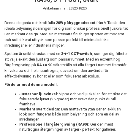
Artikelnummer:
26523-18227
Denna eleganta och kraftfulla
20W påbyggnadsspot
från V-Tac är den
ideala belysningslösningen för dig som önskar professionell ljuskvalitet
i en markant design. Med sin mattsvarta finish ger spotten ett modernt
och sofistikerat uttryck som passar perfekt till minimalistiska
inredningar eller industriella miljöer.
Spotten är unikt utrustad med en
3-i-1 CCT-switch
, som ger dig friheten
att välja exakt den ljusfärg som passar rummet. Med en extremt hög
färgåtergivning på
RA >= 90
säkerställs att alla färger i rummet framstår
knivskarpa och helt naturtrogna, oavsett om den används för
effektbelysning av konst eller som fokuserat arbetsljus.
Fördelar med denna modell:
Justerbar ljusvinkel:
Vippa och vrid ljuskällan för att rikta det
fokuserade ljuset (25 grader) mot exakt den punkt du vill
framhäva.
Markant svart design:
Den mattsvarta ytan ger en exklusiv
look som fungerar både som belysning och som en del av
inredningen.
Professionell färgåtergivning (RA90):
Ger den mest
naturtrogna återgivningen av färger - perfekt för gallerier,