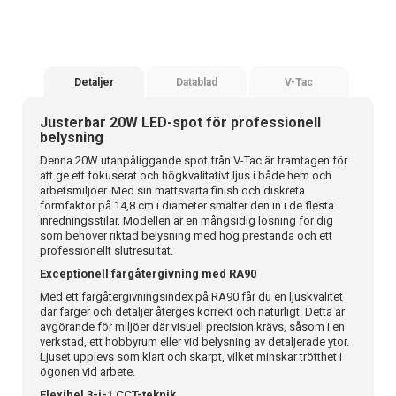
Detaljer
Datablad
V-Tac
Justerbar 20W LED-spot för professionell
belysning
Denna 20W utanpåliggande spot från V-Tac är framtagen för
att ge ett fokuserat och högkvalitativt ljus i både hem och
arbetsmiljöer. Med sin mattsvarta finish och diskreta
formfaktor på 14,8 cm i diameter smälter den in i de flesta
inredningsstilar. Modellen är en mångsidig lösning för dig
som behöver riktad belysning med hög prestanda och ett
professionellt slutresultat.
Exceptionell färgåtergivning med RA90
Med ett färgåtergivningsindex på RA90 får du en ljuskvalitet
där färger och detaljer återges korrekt och naturligt. Detta är
avgörande för miljöer där visuell precision krävs, såsom i en
verkstad, ett hobbyrum eller vid belysning av detaljerade ytor.
Ljuset upplevs som klart och skarpt, vilket minskar trötthet i
ögonen vid arbete.
Flexibel 3-i-1 CCT-teknik