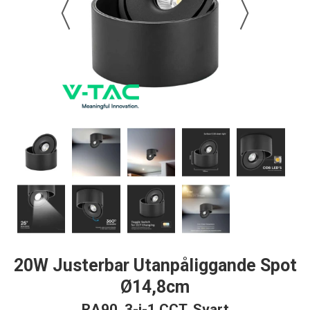
20W Justerbar Utanpåliggande Spot
Ø14,8cm
RA90, 3-i-1 CCT, Svart