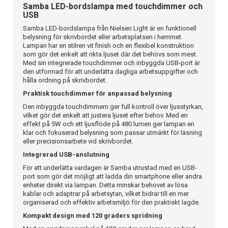
Samba LED-bordslampa med touchdimmer och
USB
Samba LED-bordslampa från Nielsen Light är en funktionell
belysning för skrivbordet eller arbetsplatsen i hemmet.
Lampan har en stilren vit finish och en flexibel konstruktion
som gör det enkelt att rikta ljuset där det behövs som mest.
Med sin integrerade touchdimmer och inbyggda USB-port är
den utformad för att underlätta dagliga arbetsuppgifter och
hålla ordning på skrivbordet.
Praktisk touchdimmer för anpassad belysning
Den inbyggda touchdimmern ger full kontroll över ljusstyrkan,
vilket gör det enkelt att justera ljuset efter behov. Med en
effekt på 5W och ett ljusflöde på 480 lumen ger lampan en
klar och fokuserad belysning som passar utmärkt för läsning
eller precisionsarbete vid skrivbordet.
Integrerad USB-anslutning
För att underlätta vardagen är Samba utrustad med en USB-
port som gör det möjligt att ladda din smartphone eller andra
enheter direkt via lampan. Detta minskar behovet av lösa
kablar och adaptrar på arbetsytan, vilket bidrar till en mer
organiserad och effektiv arbetsmiljö för den praktiskt lagde.
Kompakt design med 120 graders spridning