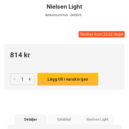
Nielsen Light
Artikelnummer:
24353-0
Skickas inom 20-22 dagar
814 kr
-
+
Lägg till i varukorgen
Detaljer
Datablad
Nielsen Light