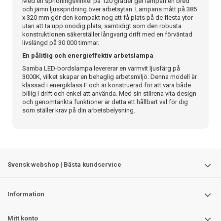
Med en spridningsvinkel på 120 grader ger lampan en bred
och jämn ljusspridning över arbetsytan. Lampans mått på 385
x 320 mm gör den kompakt nog att få plats på de flesta ytor
utan att ta upp onödig plats, samtidigt som den robusta
konstruktionen säkerställer långvarig drift med en förväntad
livslängd på 30 000 timmar.
En pålitlig och energieffektiv arbetslampa
Samba LED-bordslampa levererar en varmvit ljusfärg på
3000K, vilket skapar en behaglig arbetsmiljö. Denna modell är
klassad i energiklass F och är konstruerad för att vara både
billig i drift och enkel att använda. Med sin stilrena vita design
och genomtänkta funktioner är detta ett hållbart val för dig
som ställer krav på din arbetsbelysning.
Svensk webshop | Bästa kundservice
Information
Mitt konto