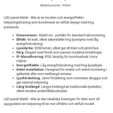
Artikelnummer:
9163-0
LED-panel 60x60 - 40w är en modern och energieffektiv
belysningslösning som kombinerar en stilfull design med hög
prestanda.
Dimensioner:
60x60 cm - perfekt för standard takmontering.
Effekt:
40 watt, vilket säkerställer hög ljusstyrka med låg
energiförbrukning.
Ljusstyrka:
3200 lumen, vilket ger ett klart och jämnt ljus.
Färg:
Elegant svart finish som passar moderna inredningar.
IP-klassificering:
IP20, lämplig för inomhusbruk i torra
miljöer.
Energieffektiv:
Låg energiförbrukning med hög ljusutbyte.
Enkel installation:
Designad för snabb och enkel montering i
galleritak eller som nedhängd armatur.
Ljusfördelning:
Jämn fördelning som minimerar skuggor och
ger optimal belysning.
Lång livslängd:
Längre livslängd än traditionella ljuskällor,
vilket minskar underhållskostnader.
LED-panel 60x60 - 40w är den idealiska lösningen för dem som vill
uppgradera sin belysning till en mer effektiv och stilfull modell.