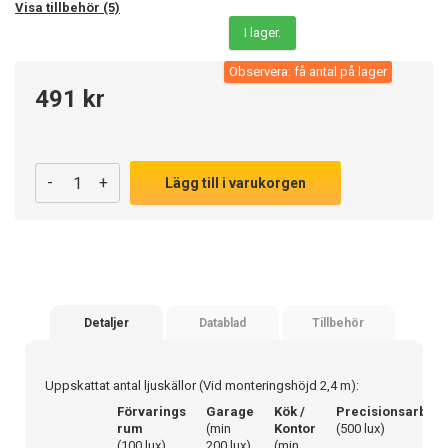
Visa tillbehör (5)
I lager.
Observera: få antal på lager
491 kr
-
+
Lägg till i varukorgen
Detaljer
Datablad
Tillbehör
Uppskattat antal ljuskällor (Vid monteringshöjd 2,4 m):
Förvarings
Garage
Kök /
Precisionsarbete
rum
(min
Kontor
(500 lux)
(100 lux)
200 lux)
(min