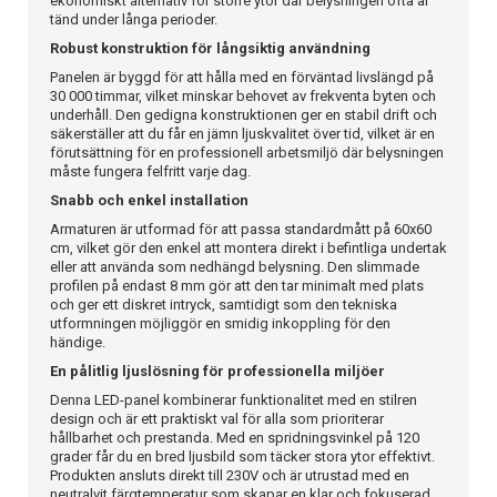
ekonomiskt alternativ för större ytor där belysningen ofta är
tänd under långa perioder.
Robust konstruktion för långsiktig användning
Panelen är byggd för att hålla med en förväntad livslängd på
30 000 timmar, vilket minskar behovet av frekventa byten och
underhåll. Den gedigna konstruktionen ger en stabil drift och
säkerställer att du får en jämn ljuskvalitet över tid, vilket är en
förutsättning för en professionell arbetsmiljö där belysningen
måste fungera felfritt varje dag.
Snabb och enkel installation
Armaturen är utformad för att passa standardmått på 60x60
cm, vilket gör den enkel att montera direkt i befintliga undertak
eller att använda som nedhängd belysning. Den slimmade
profilen på endast 8 mm gör att den tar minimalt med plats
och ger ett diskret intryck, samtidigt som den tekniska
utformningen möjliggör en smidig inkoppling för den
händige.
En pålitlig ljuslösning för professionella miljöer
Denna LED-panel kombinerar funktionalitet med en stilren
design och är ett praktiskt val för alla som prioriterar
hållbarhet och prestanda. Med en spridningsvinkel på 120
grader får du en bred ljusbild som täcker stora ytor effektivt.
Produkten ansluts direkt till 230V och är utrustad med en
neutralvit färgtemperatur som skapar en klar och fokuserad