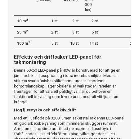
300
lux)
2
10 m
1 st
2 st
2 st
3 st
2
25 m
2 st
3 st
5 st
8 st
2
100 m
5 st
10 st
14 st
24 st
Effektiv och driftsäker LED-panel för
takmontering
Denna 60x60 LED-panel på 40W är konstruerad för att ge en
jämn och klar ljusspridning i torra inomhusmiljöer. Med sin
stilrena svarta finish smälter armaturen in i moderna
kontorslandskap, lagerlokaler eller verkstäder. Panelen är
framtagen för att vara ett pålitligt val när du behöver en
funktionell belysning som levererar ett neutralt vitt ljus utan
krångel.
Hög ljusstyrka och effektiv drift
Med ett ljusflöde på 3200 lumen säkerställer denna LED-panel
en god arbetsbelysning som minimerar skuggor i rummet.
Armaturen är optimerad för att ge maximalt ljusutbyte i
förhållande till sin effektförbrukning, vilket gör den till ett