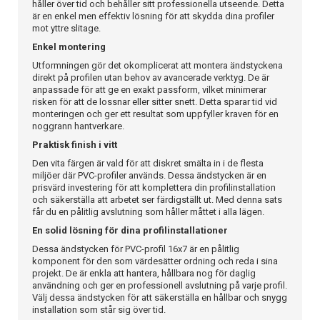
håller över tid och behåller sitt professionella utseende. Detta
är en enkel men effektiv lösning för att skydda dina profiler
mot yttre slitage.
Enkel montering
Utformningen gör det okomplicerat att montera ändstyckena
direkt på profilen utan behov av avancerade verktyg. De är
anpassade för att ge en exakt passform, vilket minimerar
risken för att de lossnar eller sitter snett. Detta sparar tid vid
monteringen och ger ett resultat som uppfyller kraven för en
noggrann hantverkare.
Praktisk finish i vitt
Den vita färgen är vald för att diskret smälta in i de flesta
miljöer där PVC-profiler används. Dessa ändstycken är en
prisvärd investering för att komplettera din profilinstallation
och säkerställa att arbetet ser färdigställt ut. Med denna sats
får du en pålitlig avslutning som håller måttet i alla lägen.
En solid lösning för dina profilinstallationer
Dessa ändstycken för PVC-profil 16x7 är en pålitlig
komponent för den som värdesätter ordning och reda i sina
projekt. De är enkla att hantera, hållbara nog för daglig
användning och ger en professionell avslutning på varje profil.
Välj dessa ändstycken för att säkerställa en hållbar och snygg
installation som står sig över tid.