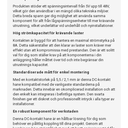
Produkten stöder ett spänningsintervall från 5V upp till 48V,
vilket gör den användbar i en mängd olika tekniska miljöer.
Detta breda spann ger dig möjlighet att använda samma
komponent för allt från lågspänningsenheter till mer krävande
utrustning, vilket underlättar vid underhåll och nyinstallationer.
Hög strömkapacitet för krävande laster
Kontakten är byggd för att hantera en maximal strömstyrka på
8A. Detta säkerställer att den klarar av laster som kräver mer
effekt utan att kompromissa med prestandan. Den är ett solitt
val för dig som ställer krav på att komponenterna i din
anläggning håller måttet över tid och inte begränsar din
utrustnings kapacitet.
Standardiserade mått för enkel montering
Med en kontaktstorlek på 5,5 / 2,1 mm är denna DC-kontakt
hane kompatibel med de vanligaste standarderna på
marknaden. Detta innebär en okomplicerad installation och att
den enkelt kan integreras i befintliga system. Den svarta
finishen ger ett diskret och professionellt intryck i alla typer av
installationer.
En robust komponent för verkstaden
Denna DC-kontakt hane är en hållbar lösning för dig som
behöver en pålitlig koppling till dina projekt. Genom att