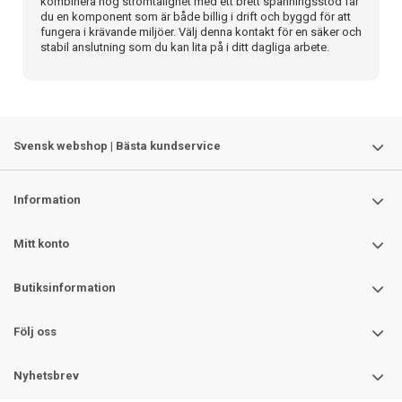
kombinera hög strömtålighet med ett brett spänningsstöd får
du en komponent som är både billig i drift och byggd för att
fungera i krävande miljöer. Välj denna kontakt för en säker och
stabil anslutning som du kan lita på i ditt dagliga arbete.
Svensk webshop | Bästa kundservice
Information
Mitt konto
Butiksinformation
Följ oss
Nyhetsbrev