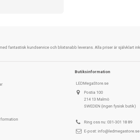
 fantastisk kundservice och blixtsnabb leverans. Alla priser är självklart i
Butiksinformation
LEDMegaStore.se
ar
Postia 100
214 13 Malmö
SWEDEN (ingen fysisk butik)
nformation
Ring oss nu:
031-301 18 89
E-post:
info@ledmegastore.se