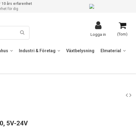
 10 års erfarenhet
het för dig
(Tom)
Logga in
mhus
Industri & Företag
Växtbelysning
Elmaterial
20, 5V-24V