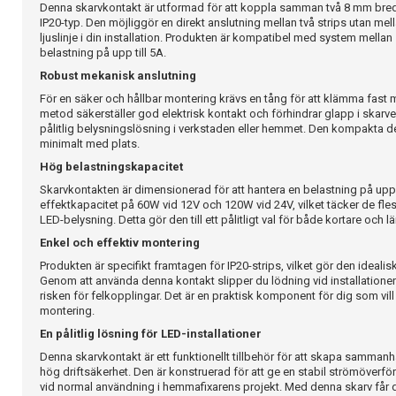
Denna skarvkontakt är utformad för att koppla samman två 8 mm bred
IP20-typ. Den möjliggör en direkt anslutning mellan två strips utan mel
ljuslinje i din installation. Produkten är kompatibel med system mellan
belastning på upp till 5A.
Robust mekanisk anslutning
För en säker och hållbar montering krävs en tång för att klämma fast 
metod säkerställer god elektrisk kontakt och förhindrar glapp i skarve
pålitlig belysningslösning i verkstaden eller hemmet. Den kompakta de
minimalt med plats.
Hög belastningskapacitet
Skarvkontakten är dimensionerad för att hantera en belastning på upp t
effektkapacitet på 60W vid 12V och 120W vid 24V, vilket täcker de fles
LED-belysning. Detta gör den till ett pålitligt val för både kortare och l
Enkel och effektiv montering
Produkten är specifikt framtagen för IP20-strips, vilket gör den idealis
Genom att använda denna kontakt slipper du lödning vid installationen,
risken för felkopplingar. Det är en praktisk komponent för dig som vil
montering.
En pålitlig lösning för LED-installationer
Denna skarvkontakt är ett funktionellt tillbehör för att skapa samm
hög driftsäkerhet. Den är konstruerad för att ge en stabil strömöverför
vid normal användning i hemmafixarens projekt. Med denna skarv får d