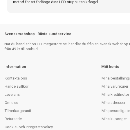
metod för att förlänga dina LED-strips utan krångel.
Svensk webshop | Bästa kundservice
När du handlar hos LEDmegastore.se, handlar du från en svensk webshop med
från 49 kr till ombud.
Information
Mitt konto
Kontakta oss
Mina beställning
Handelsvillkor
Mina varureturer
Leverans
Mina kreditnotor
Om oss
Mina adresser
Tillverkargaranti
Min personliga i
Retursedel
Mina kuponger
Cookie- och integritetspolicy