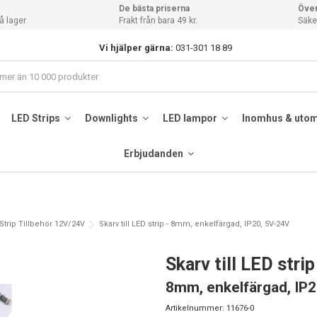
De bästa priserna
Över
å lager
Frakt från bara 49 kr.
Säker
Vi hjälper gärna:
031-301 18 89
LED Strips
Downlights
LED lampor
Inomhus & uto
Erbjudanden
Strip Tillbehör 12V/24V
Skarv till LED strip - 8mm, enkelfärgad, IP20, 5V-24V
Skarv till LED strip
8mm, enkelfärgad, IP
Artikelnummer:
11676-0