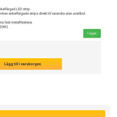
nkelfärgad LED strip.
ken enkelfärgade strips direkt til varandra utan avstånd.
ma fast metallfästena.
120W).
I lager.
Lägg till i varukorgen