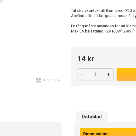
Tät skarvkontakt till 8mm bred IP20 e
Används för att koppla samman 2 styc
En tång måste användas för att kläm
Max 5A belastning 12V (60W) 24W (
14 kr
-
+
Expandera
Datablad
Dimensioner