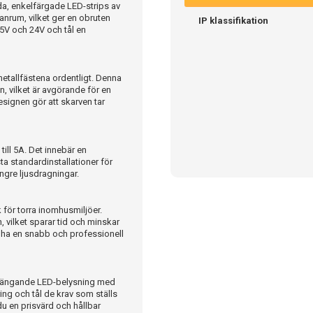
a, enkelfärgade LED-strips av
lanrum, vilket ger en obruten
IP klassifikation
 5V och 24V och tål en
metallfästena ordentligt. Denna
n, vilket är avgörande för en
signen gör att skarven tar
ill 5A. Det innebär en
ta standardinstallationer för
ängre ljusdragningar.
k för torra inomhusmiljöer.
 vilket sparar tid och minskar
l ha en snabb och professionell
anhängande LED-belysning med
ing och tål de krav som ställs
u en prisvärd och hållbar